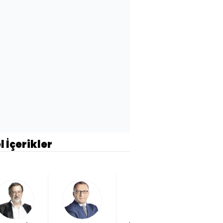
l İçerikler