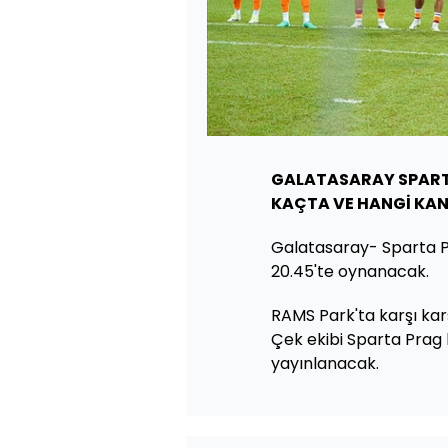
GALATASARAY SPART
KAÇTA VE HANGİ KA
Galatasaray- Sparta P
20.45'te oynanacak.
RAMS Park'ta karşı karş
Çek ekibi Sparta Prag
yayınlanacak.