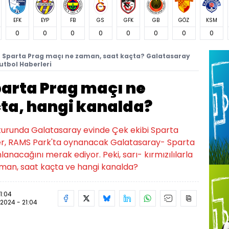
EFK
EYP
FB
GS
GFK
GB
GÖZ
KSM
0
0
0
0
0
0
0
0
 Sparta Prag maçı ne zaman, saat kaçta? Galatasaray
utbol Haberleri
arta Prag maçı ne
ta, hangi kanalda?
f turunda Galatasaray evinde Çek ekibi Sparta
ler, RAMS Park'ta oynanacak Galatasaray- Sparta
anacağını merak ediyor. Peki, sarı- kırmızılılarla
aman, saat kaçta ve hangi kanalda?
1:04
.2024 - 21:04