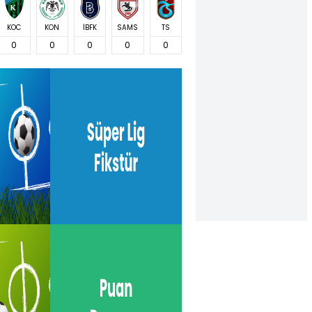
KOC
KON
İBFK
SAMS
TS
0
0
0
0
0