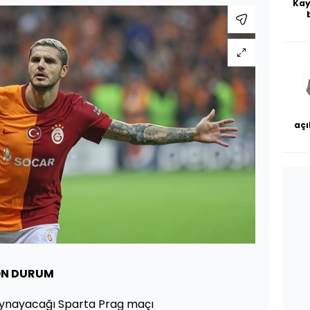
Kay
De
haf
a
bl
açı
çö
ON DURUM
oynayacağı Sparta Prag maçı