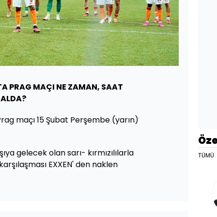
A PRAG MAÇI NE ZAMAN, SAAT
NALDA?
rag maçı 15 Şubat Perşembe (yarın)
Öze
ıya gelecek olan sarı- kırmızılılarla
TÜMÜ
 karşılaşması EXXEN' den naklen