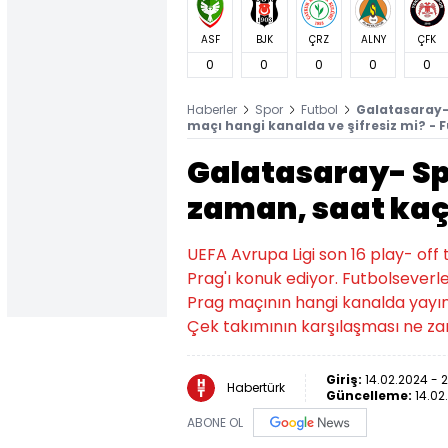
ASF
BJK
ÇRZ
ALNY
ÇFK
0
0
0
0
0
Haberler
Spor
Futbol
Galatasaray-
maçı hangi kanalda ve şifresiz mi? - F
Galatasaray- Sp
zaman, saat kaç
UEFA Avrupa Ligi son 16 play- of
Prag'ı konuk ediyor. Futbolsever
Prag maçının hangi kanalda yayınl
Çek takımının karşılaşması ne z
Giriş:
14.02.2024 - 2
Habertürk
Güncelleme:
14.02
ABONE OL