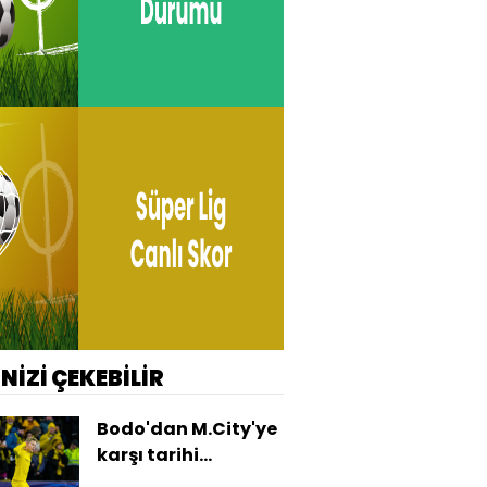
İNİZİ ÇEKEBİLİR
Bodo'dan M.City'ye
karşı tarihi
galibiyet!