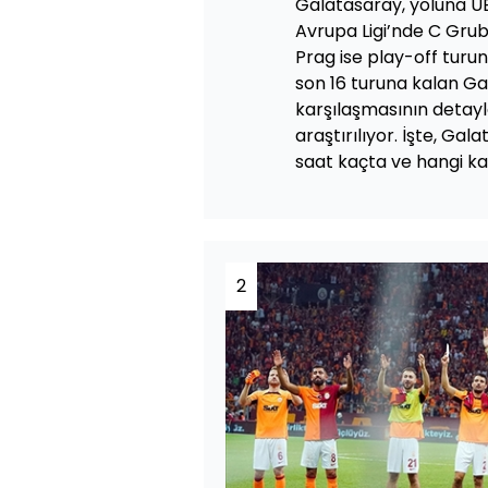
Galatasaray, yoluna U
Avrupa Ligi’nde C Gru
Prag ise play-off turu
son 16 turuna kalan Ga
karşılaşmasının detayla
araştırılıyor. İşte, G
saat kaçta ve hangi kan
2