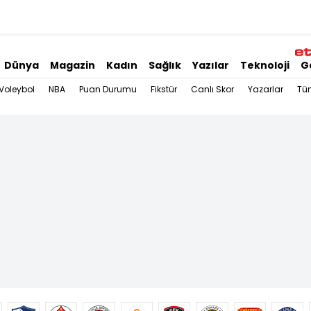
Dünya
Magazin
Kadın
Sağlık
Yazılar
Teknoloji
G
Voleybol
NBA
Puan Durumu
Fikstür
Canlı Skor
Yazarlar
Tü