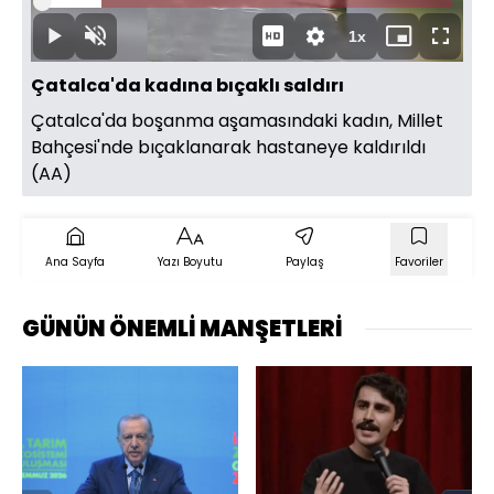
Oynat
Yüklendi
:
14.42%
Süre
1x
Oynat
Sesi
Oynatma
Mini
Tam
Aç
Hızı
oynatıcı
Ekran
Çatalca'da kadına bıçaklı saldırı
Çatalca'da boşanma aşamasındaki kadın, Millet
Bahçesi'nde bıçaklanarak hastaneye kaldırıldı
(AA)
Ana Sayfa
Yazı Boyutu
Paylaş
Favoriler
GÜNÜN ÖNEMLİ MANŞETLERİ