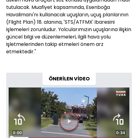
tutulacak. Muafiyet kapsamında, Esenboğa
Havalimanı'nı kullanacak uçuşların, uçuş planlarının
(Flight Plan) 18. alanına, 'STS/ATFMX' ibaresini
işlemeleri zorunludur. Yolcularımızın uçuşlarına ilişkin
güncel bilgi ve düzenlemeleri, ilgili hava yolu
işletmelerinden takip etmeleri önem arz
etmektedir."
ÖNERİLEN VİDEO
Videoyu
Süre
0:00
Toplam
0:34