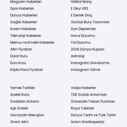
Magazin Haberleri
İstiklal Marşı
Spor Haberleri
E Okul VBS
Dünya Haberleri
E Devlet Giriş
Sağlık Haberleri
Günlük Burç Yorumları
Kadın Haberleri
Son Depremler
Teknoloji Haberleri
Hava Durumu
Memur ve Emekli Haberleri
Yol Durumu
Altın Fiyatları
2026 Dünya Kupası
Dolar Kuru
Astroloji
Euro Kuru
Instagram Dondurma
Kripto Para Fiyatları
Instagram Silme
Yemek Tarifleri
Video Haberler
Ayetel Kürsi
TDK Sözlük Anlamları
Saatlerin Anlamı
Üniversite Taban Puanları
Aşk Sözleri
Rüya Tabirleri
Günaydın Mesajları
Dünya Tarihi ve Türk Tarihi
Gram Altın
İslam Ansiklopedisi