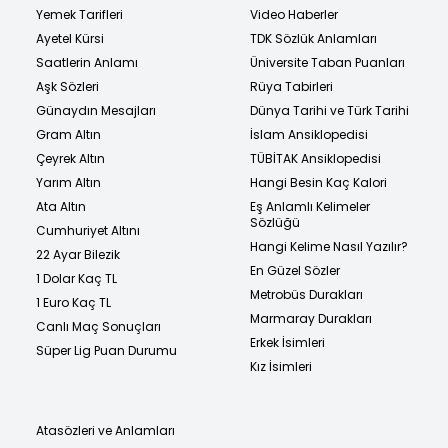
Yemek Tarifleri
Video Haberler
Ayetel Kürsi
TDK Sözlük Anlamları
Saatlerin Anlamı
Üniversite Taban Puanları
Aşk Sözleri
Rüya Tabirleri
Günaydın Mesajları
Dünya Tarihi ve Türk Tarihi
Gram Altın
İslam Ansiklopedisi
Çeyrek Altın
TÜBİTAK Ansiklopedisi
Yarım Altın
Hangi Besin Kaç Kalori
Ata Altın
Eş Anlamlı Kelimeler
Sözlüğü
Cumhuriyet Altını
Hangi Kelime Nasıl Yazılır?
22 Ayar Bilezik
En Güzel Sözler
1 Dolar Kaç TL
Metrobüs Durakları
1 Euro Kaç TL
Marmaray Durakları
Canlı Maç Sonuçları
Erkek İsimleri
Süper Lig Puan Durumu
Kız İsimleri
Atasözleri ve Anlamları