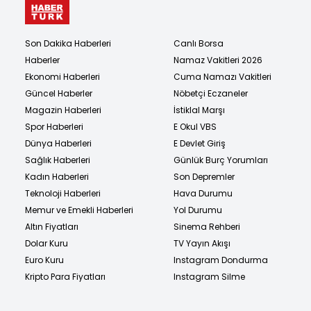
Son Dakika Haberleri
Canlı Borsa
Haberler
Namaz Vakitleri 2026
Ekonomi Haberleri
Cuma Namazı Vakitleri
Güncel Haberler
Nöbetçi Eczaneler
Magazin Haberleri
İstiklal Marşı
Spor Haberleri
E Okul VBS
Dünya Haberleri
E Devlet Giriş
Sağlık Haberleri
Günlük Burç Yorumları
Kadın Haberleri
Son Depremler
Teknoloji Haberleri
Hava Durumu
Memur ve Emekli Haberleri
Yol Durumu
Altın Fiyatları
Sinema Rehberi
Dolar Kuru
TV Yayın Akışı
Euro Kuru
Instagram Dondurma
Kripto Para Fiyatları
Instagram Silme