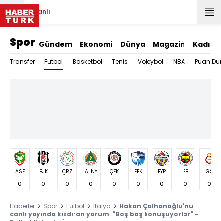
Canlı
Spor
Gündem
Ekonomi
Dünya
Magazin
Kadın
Futbol
Transfer
Basketbol
Tenis
Voleybol
NBA
Puan Du
ASF
BJK
ÇRZ
ALNY
ÇFK
EFK
EYP
FB
GS
0
0
0
0
0
0
0
0
0
Haberler
Spor
Futbol
İtalya
Hakan Çalhanoğlu'nu
canlı yayında kızdıran yorum: "Boş boş konuşuyorlar" -