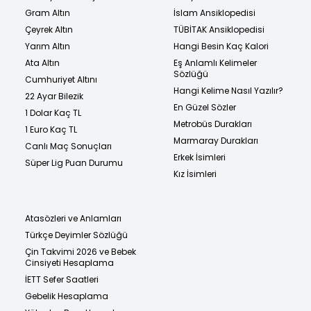
Gram Altın
İslam Ansiklopedisi
Çeyrek Altın
TÜBİTAK Ansiklopedisi
Yarım Altın
Hangi Besin Kaç Kalori
Ata Altın
Eş Anlamlı Kelimeler
Sözlüğü
Cumhuriyet Altını
Hangi Kelime Nasıl Yazılır?
22 Ayar Bilezik
En Güzel Sözler
1 Dolar Kaç TL
Metrobüs Durakları
1 Euro Kaç TL
Marmaray Durakları
Canlı Maç Sonuçları
Erkek İsimleri
Süper Lig Puan Durumu
Kız İsimleri
Atasözleri ve Anlamları
Türkçe Deyimler Sözlüğü
Çin Takvimi 2026 ve Bebek
Cinsiyeti Hesaplama
İETT Sefer Saatleri
Gebelik Hesaplama