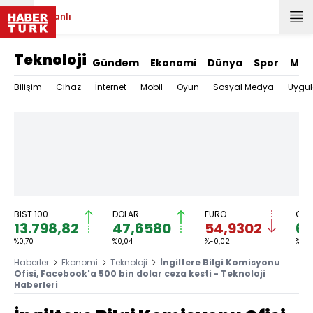
Canlı
Teknoloji
Gündem
Ekonomi
Dünya
Spor
Mag
Bilişim
Cihaz
İnternet
Mobil
Oyun
Sosyal Medya
Uygu
BIST 100
DOLAR
EURO
GRA
13.798,82
47,6580
54,9302
6.
%0,70
%0,04
%-0,02
%0,0
Haberler
Ekonomi
Teknoloji
İngiltere Bilgi Komisyonu
Ofisi, Facebook'a 500 bin dolar ceza kesti - Teknoloji
Haberleri