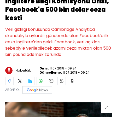
İngiltere Bilgi Komisyonu Ofisi,
Facebook'a 500 bin dolar ceza
kesti
Veri gizliliği konusunda Cambridge Analytica
skandalıyla aylardır gündemde olan Facebook'a ilk
ceza İngiltere'den geldi. Facebook, veri açıkları
sebebiyle verilebilecek azami ceza miktarı olan 500
bin pound ödemek zorunda
Giriş:
11.07.2018 - 09:24
Habertürk
Güncelleme:
11.07.2018 - 09:24
ABONE OL