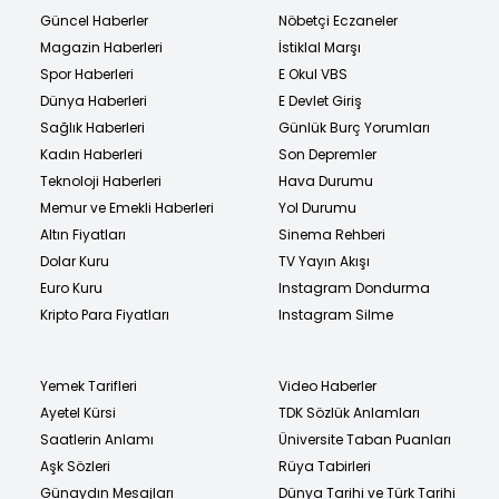
Güncel Haberler
Nöbetçi Eczaneler
Magazin Haberleri
İstiklal Marşı
Spor Haberleri
E Okul VBS
Dünya Haberleri
E Devlet Giriş
Sağlık Haberleri
Günlük Burç Yorumları
Kadın Haberleri
Son Depremler
Teknoloji Haberleri
Hava Durumu
Memur ve Emekli Haberleri
Yol Durumu
Altın Fiyatları
Sinema Rehberi
Dolar Kuru
TV Yayın Akışı
Euro Kuru
Instagram Dondurma
Kripto Para Fiyatları
Instagram Silme
Yemek Tarifleri
Video Haberler
Ayetel Kürsi
TDK Sözlük Anlamları
Saatlerin Anlamı
Üniversite Taban Puanları
Aşk Sözleri
Rüya Tabirleri
Günaydın Mesajları
Dünya Tarihi ve Türk Tarihi