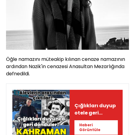
Öğle namazını müteakip kılınan cenaze namazının
ardından Nazik'in cenazesi Anasultan Mezarlığında
defnedildi.
Çığlıkları duyup
otele geri
döndüler!
Haberi
Kahramanlara
Görüntüle
veda...