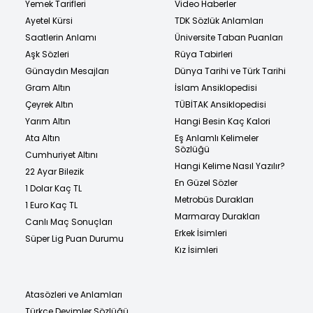
Yemek Tarifleri
Video Haberler
Ayetel Kürsi
TDK Sözlük Anlamları
Saatlerin Anlamı
Üniversite Taban Puanları
Aşk Sözleri
Rüya Tabirleri
Günaydın Mesajları
Dünya Tarihi ve Türk Tarihi
Gram Altın
İslam Ansiklopedisi
Çeyrek Altın
TÜBİTAK Ansiklopedisi
Yarım Altın
Hangi Besin Kaç Kalori
Ata Altın
Eş Anlamlı Kelimeler
Sözlüğü
Cumhuriyet Altını
Hangi Kelime Nasıl Yazılır?
22 Ayar Bilezik
En Güzel Sözler
1 Dolar Kaç TL
Metrobüs Durakları
1 Euro Kaç TL
Marmaray Durakları
Canlı Maç Sonuçları
Erkek İsimleri
Süper Lig Puan Durumu
Kız İsimleri
Atasözleri ve Anlamları
Türkçe Deyimler Sözlüğü