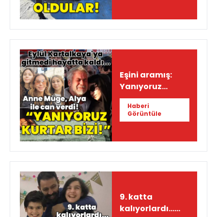
Eşini aramış:
Yanıyoruz
kurtar bizi!
Haberi
Görüntüle
9. katta
kalıyorlardı...