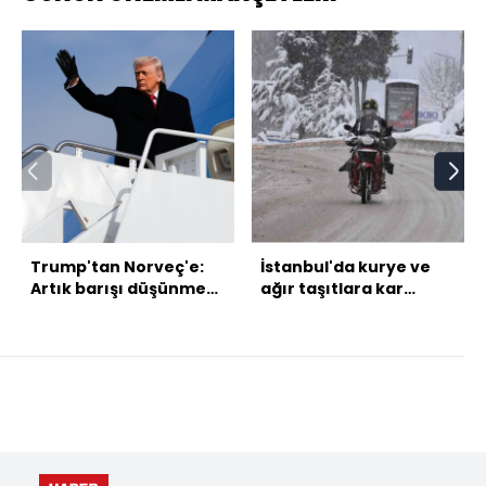
Trump'tan Norveç'e:
İstanbul'da kurye ve
Artık barışı düşünmek
ağır taşıtlara kar
zorunda
yasağı!
hissetmiyorum