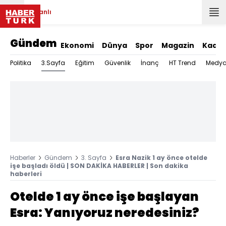
Canlı
Gündem
Ekonomi
Dünya
Spor
Magazin
Kadın
3.Sayfa
Politika
Eğitim
Güvenlik
İnanç
HT Trend
Medy
Haberler
Gündem
3. Sayfa
Esra Nazik 1 ay önce otelde
işe başladı öldü | SON DAKİKA HABERLER | Son dakika
haberleri
Otelde 1 ay önce işe başlayan
Esra: Yanıyoruz neredesiniz?