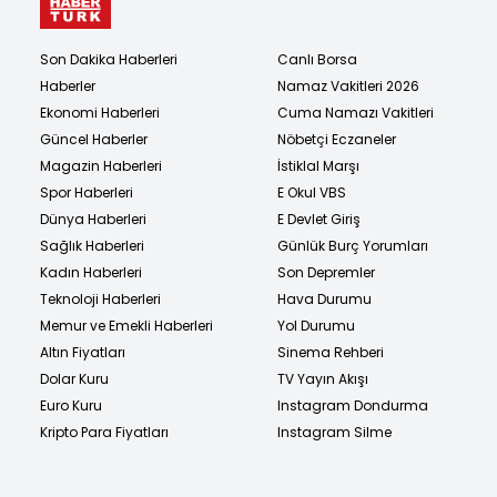
Son Dakika Haberleri
Canlı Borsa
Haberler
Namaz Vakitleri 2026
Ekonomi Haberleri
Cuma Namazı Vakitleri
Güncel Haberler
Nöbetçi Eczaneler
Magazin Haberleri
İstiklal Marşı
Spor Haberleri
E Okul VBS
Dünya Haberleri
E Devlet Giriş
Sağlık Haberleri
Günlük Burç Yorumları
Kadın Haberleri
Son Depremler
Teknoloji Haberleri
Hava Durumu
Memur ve Emekli Haberleri
Yol Durumu
Altın Fiyatları
Sinema Rehberi
Dolar Kuru
TV Yayın Akışı
Euro Kuru
Instagram Dondurma
Kripto Para Fiyatları
Instagram Silme