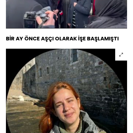
Yüklendi
:
100.00%
Sesi
Oynatma
Aç
Hızı
BİR AY ÖNCE AŞÇI OLARAK İŞE BAŞLAMIŞTI