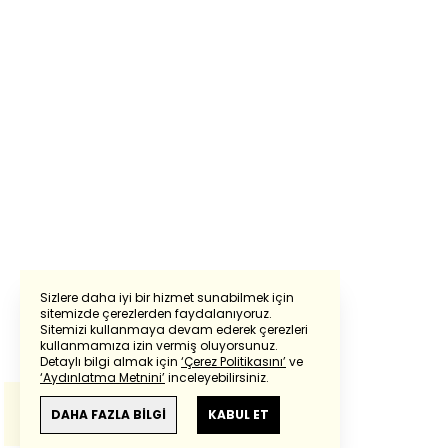
Sizlere daha iyi bir hizmet sunabilmek için
sitemizde çerezlerden faydalanıyoruz.
Sitemizi kullanmaya devam ederek çerezleri
Powered by
Translate
kullanmamıza izin vermiş oluyorsunuz.
Detaylı bilgi almak için
‘Çerez Politikasını’
ve
‘Aydınlatma Metnini’
inceleyebilirsiniz.
Bu çeviride
Google Translete
kullanılmıştır.
Anlam ve çeviri hatalarından
haberturk.com
DAHA FAZLA BİLGİ
KABUL ET
sorumlu değildir.