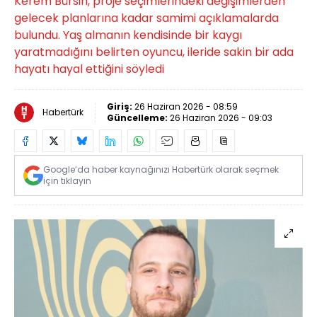
Kerem Bürsin, proje seçimlerindeki değişimlerden
gelecek planlarına kadar samimi açıklamalarda
bulundu. Yaş almanın kendisinde bir kaygı
yaratmadığını belirten oyuncu, ileride sakin bir ada
hayatı hayal ettiğini söyledi
Giriş:
26 Haziran 2026 - 08:59
Habertürk
Güncelleme:
26 Haziran 2026 - 09:03
Google’da haber kaynağınızı Habertürk olarak seçmek
için tıklayın