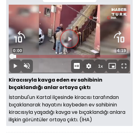
Videoyu
Süre
0:00
Toplam
4:19
Oynat
Yüklendi
:
3.83%
Süre
1x
Oynat
Sesi
Oynatma
Mini
Tam
Aç
Hızı
oynatıcı
Ekran
Kiracısıyla kavga eden ev sahibinin
bıçaklandığı anlar ortaya çıktı
İstanbul'un Kartal ilçesinde kiracısı tarafından
bıçaklanarak hayatını kaybeden ev sahibinin
kiracısıyla yaşadığı kavga ve bıçaklandığı anlara
ilişkin görüntüler ortaya çıktı. (İHA)