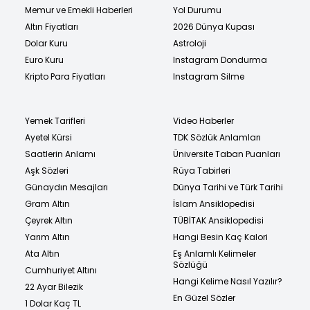
Memur ve Emekli Haberleri
Yol Durumu
Altın Fiyatları
2026 Dünya Kupası
Dolar Kuru
Astroloji
Euro Kuru
Instagram Dondurma
Kripto Para Fiyatları
Instagram Silme
Yemek Tarifleri
Video Haberler
Ayetel Kürsi
TDK Sözlük Anlamları
Saatlerin Anlamı
Üniversite Taban Puanları
Aşk Sözleri
Rüya Tabirleri
Günaydın Mesajları
Dünya Tarihi ve Türk Tarihi
Gram Altın
İslam Ansiklopedisi
Çeyrek Altın
TÜBİTAK Ansiklopedisi
Yarım Altın
Hangi Besin Kaç Kalori
Ata Altın
Eş Anlamlı Kelimeler
Sözlüğü
Cumhuriyet Altını
Hangi Kelime Nasıl Yazılır?
22 Ayar Bilezik
En Güzel Sözler
1 Dolar Kaç TL