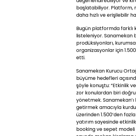
değerlendirebiliyor ve ki
başlatabiliyor. Platform
daha hızlı ve erişilebilir 
Bugün platformda farklı 
listeleniyor. Sanamekan 
prodüksiyonları, kurumsal 
organizasyonlar için 1.50
etti.
Sanamekan Kurucu Ortağı 
büyüme hedefleri açısınd
şöyle konuştu: “Etkinlik 
zor konulardan biri doğr
yönetmek. Sanamekan’ı bu 
getirmek amacıyla kurd
üzerinden 1.500’den fazla
yatırım sayesinde etkinli
booking ve sepet modeli g