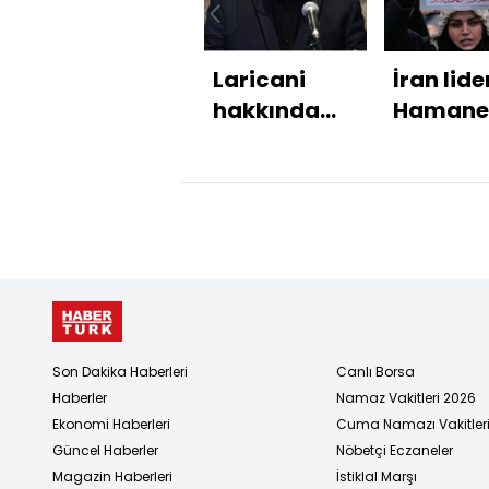
Laricani
İran lide
hakkında
Hamane
neler
Barış
biliniyor?
zamanı
değil
Son Dakika Haberleri
Canlı Borsa
Haberler
Namaz Vakitleri 2026
Ekonomi Haberleri
Cuma Namazı Vakitler
Güncel Haberler
Nöbetçi Eczaneler
Magazin Haberleri
İstiklal Marşı