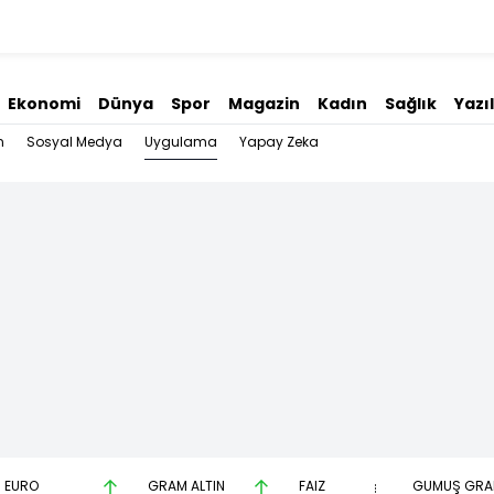
Ekonomi
Dünya
Spor
Magazin
Kadın
Sağlık
Yazı
Uygulama
n
Sosyal Medya
Yapay Zeka
EURO
GRAM ALTIN
FAİZ
GÜMÜŞ GR