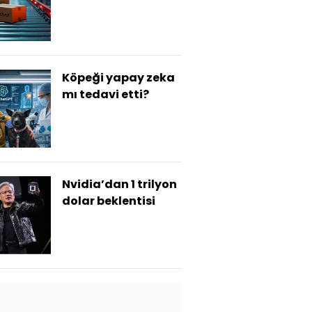
Köpeği yapay zeka
mı tedavi etti?
Nvidia’dan 1 trilyon
dolar beklentisi