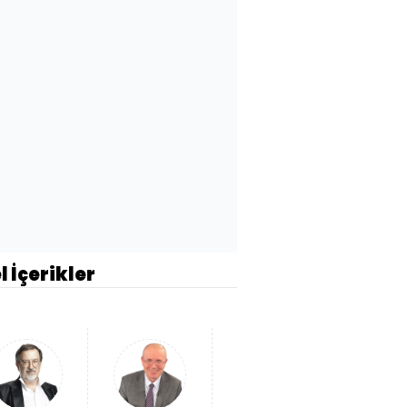
l İçerikler