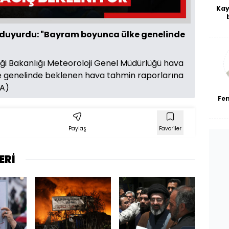
Kay
De
haf
 duyurdu: "Bayram boyunca ülke genelinde
a
bl
kliği Bakanlığı Meteoroloji Genel Müdürlüğü hava
e genelinde beklenen hava tahmin raporlarına
HA)
Fe
Paylaş
Favoriler
ERİ