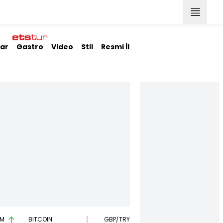
lar
Gastro
Video
Stil
Resmi İlanlar
AM
BITCOIN
GBP/TRY
EUR/USD