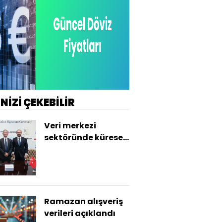
İNİZİ ÇEKEBİLİR
Veri merkezi
sektöründe küresel
teknoloji ihracatı
Ramazan alışveriş
verileri açıklandı