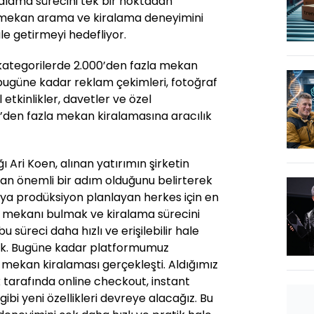
ralama sürecini tek bir noktadan
, mekan arama ve kiralama deneyimini
hale getirmeyi hedefliyor.
kategorilerde 2.000’den fazla mekan
bugüne kadar reklam çekimleri, fotoğraf
etkinlikler, davetler ve özel
0’den fazla mekan kiralamasına aracılık
Ari Koen, alınan yatırımın şirketin
an önemli bir adım olduğunu belirterek
veya prodüksiyon planlayan herkes için en
u mekanı bulmak ve kiralama sürecini
süreci daha hızlı ve erişilebilir hale
uk. Bugüne kadar platformumuz
 mekan kiralaması gerçekleşti. Aldığımız
k tarafında online checkout, instant
ibi yeni özellikleri devreye alacağız. Bu