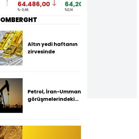
64.486,00
64,2040
1,1549
%-0,46
%0,14
%-0,03
OOMBERGHT
Altın yedi haftanın
zirvesinde
Petrol, İran-Umman
görüşmelerindeki
ilerleme
sinyalleriyle
geriledi