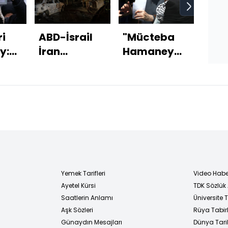
ri
ABD-İsrail
"Mücteba
Kör
y:
İran
Hamaney
ABD
Savaşı'nda
son anda
Baş
son
kurtuldu"
işi
gelişmeler!
bit
git
Yemek Tarifleri
Video Habe
Ayetel Kürsi
TDK Sözlük
i
Saatlerin Anlamı
Üniversite
Aşk Sözleri
Rüya Tabirl
Günaydın Mesajları
Dünya Tarih