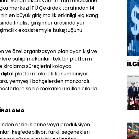
ladı. Sanamekan, yatırım turu öncesinde
uçka merkezi İTÜ Çekirdek tarafından 14
nin en büyük girişimcilik etkinliği Big Bang
nde finalist girişimler arasında yer
işimcilik ekosistemiyle buluştuğunu
yon ve özel organizasyon planlayan kişi ve
rlere sahip mekanları tek bir platform
İLG
e kiralama süreçlerini kolayca
dijital platform olarak konumlanıyor.
tlara, yemyeşil bahçelerden manzaralı
mosferlere sahip mekanları kullanıcılarla
 KİRALAMA
rinden etkinliklerine veya prodüksiyon
ları keşfedebiliyor, farklı seçenekleri