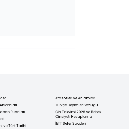
fez'den
Savaşa kafa
Arda
'ye:
tutan 42
Güler'in
ladığın
hisse
dünyada
konuşulmaya
irmeden
devam
me
ediyor!
rler
Atasözleri ve Anlamları
 Anlamları
Türkçe Deyimler Sözlüğü
 Taban Puanları
Çin Takvimi 2026 ve Bebek
Cinsiyeti Hesaplama
eri
İETT Sefer Saatleri
i ve Türk Tarihi