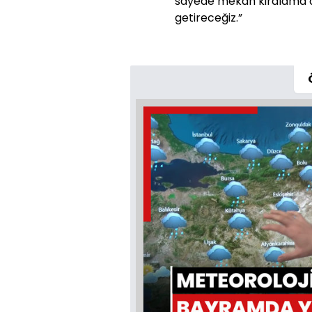
sayede mekan kiralama de
getireceğiz.”