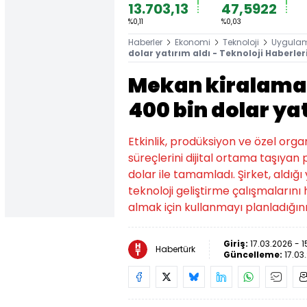
13.703,13
47,5922
%0,11
%0,03
Haberler
Ekonomi
Teknoloji
Uygula
dolar yatırım aldı - Teknoloji Haberler
Mekan kiralama
400 bin dolar ya
Etkinlik, prodüksiyon ve özel org
süreçlerini dijital ortama taşıya
dolar ile tamamladı. Şirket, aldığ
teknoloji geliştirme çalışmalarını
almak için kullanmayı planladığın
Giriş:
17.03.2026 - 1
Habertürk
Güncelleme:
17.03