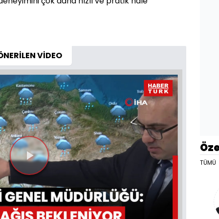
neyimini çok daha hızlı ve pratik hale
ÖNERİLEN VİDEO
Öze
TÜMÜ
Videoyu
Oynat