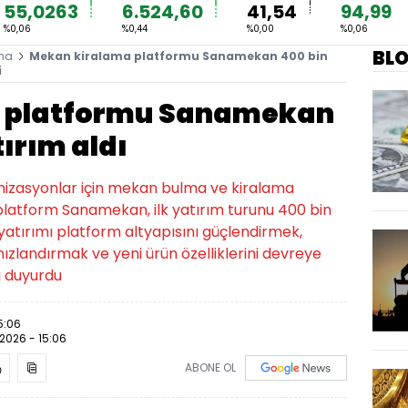
55,0263
6.524,60
41,54
94,99
%0,06
%0,44
%0,00
%0,06
BL
ma
Mekan kiralama platformu Sanamekan 400 bin
i
 platformu Sanamekan
tırım aldı
anizasyonlar için mekan bulma ve kiralama
n platform Sanamekan, ilk yatırım turunu 400 bin
ı yatırımı platform altyapısını güçlendirmek,
 hızlandırmak ve yeni ürün özelliklerini devreye
ı duyurdu
5:06
.2026 - 15:06
ABONE OL