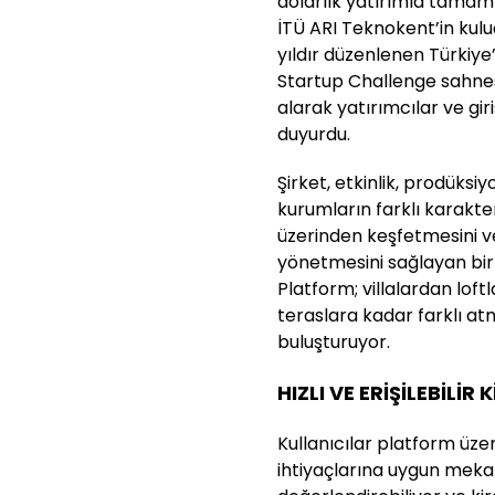
dolarlık yatırımla tamam
İTÜ ARI Teknokent’in kul
yıldır düzenlenen Türkiye’
Startup Challenge sahnesi
alarak yatırımcılar ve gir
duyurdu.
Şirket, etkinlik, prodüksi
kurumların farklı karakte
üzerinden keşfetmesini v
yönetmesini sağlayan bir 
Platform; villalardan lof
teraslara kadar farklı at
buluşturuyor.
HIZLI VE ERİŞİLEBİLİR
Kullanıcılar platform üze
ihtiyaçlarına uygun mekan