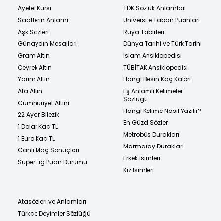
Ayetel Kürsi
TDK Sözlük Anlamları
Saatlerin Anlamı
Üniversite Taban Puanları
Aşk Sözleri
Rüya Tabirleri
Günaydın Mesajları
Dünya Tarihi ve Türk Tarihi
Gram Altın
İslam Ansiklopedisi
Çeyrek Altın
TÜBİTAK Ansiklopedisi
Yarım Altın
Hangi Besin Kaç Kalori
Ata Altın
Eş Anlamlı Kelimeler
Sözlüğü
Cumhuriyet Altını
Hangi Kelime Nasıl Yazılır?
22 Ayar Bilezik
En Güzel Sözler
1 Dolar Kaç TL
Metrobüs Durakları
1 Euro Kaç TL
Marmaray Durakları
Canlı Maç Sonuçları
Erkek İsimleri
Süper Lig Puan Durumu
Kız İsimleri
Atasözleri ve Anlamları
Türkçe Deyimler Sözlüğü