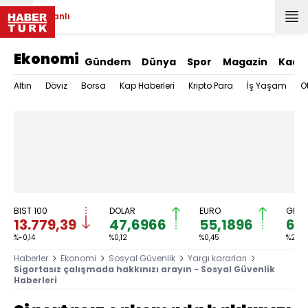
Canlı
Ekonomi
Gündem
Dünya
Spor
Magazin
Kadı
Altın
Döviz
Borsa
Kap Haberleri
Kripto Para
İş Yaşam
O
BIST 100
DOLAR
EURO
GRAM
13.779,39
47,6966
55,1896
6.
%-0,14
%0,12
%0,45
%2,59
Haberler
Ekonomi
Sosyal Güvenlik
Yargı kararları
Sigortasız çalışmada hakkınızı arayın - Sosyal Güvenlik
Haberleri