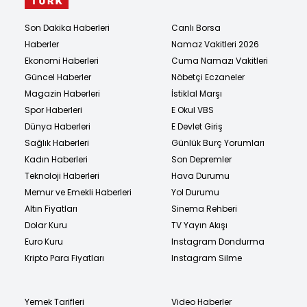
Son Dakika Haberleri
Canlı Borsa
Haberler
Namaz Vakitleri 2026
Ekonomi Haberleri
Cuma Namazı Vakitleri
Güncel Haberler
Nöbetçi Eczaneler
Magazin Haberleri
İstiklal Marşı
Spor Haberleri
E Okul VBS
Dünya Haberleri
E Devlet Giriş
Sağlık Haberleri
Günlük Burç Yorumları
Kadın Haberleri
Son Depremler
Teknoloji Haberleri
Hava Durumu
Memur ve Emekli Haberleri
Yol Durumu
Altın Fiyatları
Sinema Rehberi
Dolar Kuru
TV Yayın Akışı
Euro Kuru
Instagram Dondurma
Kripto Para Fiyatları
Instagram Silme
Yemek Tarifleri
Video Haberler