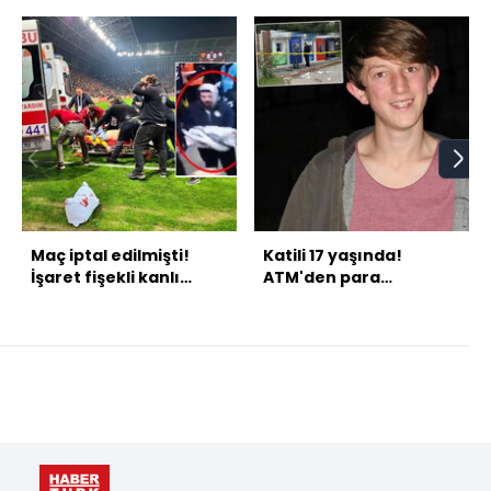
Maç iptal edilmişti!
Katili 17 yaşında!
İşaret fişekli kanlı
ATM'den para
derbide karar!
çekerken feci son!