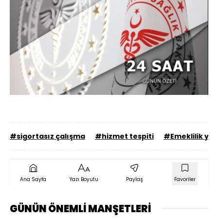
Yüklendi
:
58.72%
Sesi
Oynatma
Aç
Hızı
#sigortasız çalışma
#hizmet tespiti
#Emeklilik yaş
Ana Sayfa
Yazı Boyutu
Paylaş
Favoriler
GÜNÜN ÖNEMLİ MANŞETLERİ