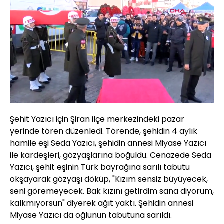
Yüklendi
:
12.83%
Sesi
Oynatma
480
Aç
Hızı
Şehit Yazıcı için Şiran ilçe merkezindeki pazar
yerinde tören düzenledi. Törende, şehidin 4 aylık
hamile eşi Seda Yazıcı, şehidin annesi Miyase Yazıcı
ile kardeşleri, gözyaşlarına boğuldu. Cenazede Seda
Yazıcı, şehit eşinin Türk bayrağına sarılı tabutu
okşayarak gözyaşı döküp, "Kızım sensiz büyüyecek,
seni göremeyecek. Bak kızını getirdim sana diyorum,
kalkmıyorsun" diyerek ağıt yaktı. Şehidin annesi
Miyase Yazıcı da oğlunun tabutuna sarıldı.