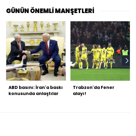
GÜNÜN ÖNEMLİ MANŞETLERİ
ABD basını: İran'a baskı
Trabzon'da Fener
konusunda anlaştılar
alayı!