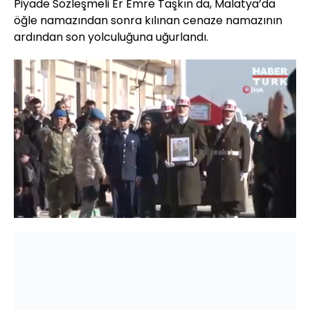
Piyade Sözleşmeli Er Emre Taşkın da, Malatya’da
öğle namazından sonra kılınan cenaze namazının
ardından son yolculuğuna uğurlandı.
Yüklendi
:
34.65%
Sesi
Oynatma
Aç
Hızı