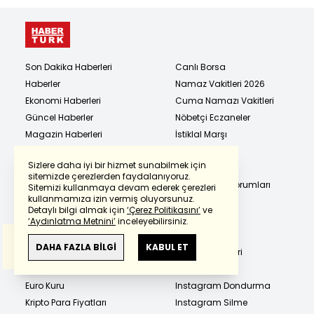
Son Dakika Haberleri
Canlı Borsa
Haberler
Namaz Vakitleri 2026
Ekonomi Haberleri
Cuma Namazı Vakitleri
Güncel Haberler
Nöbetçi Eczaneler
Magazin Haberleri
İstiklal Marşı
Spor Haberleri
E Okul VBS
Sizlere daha iyi bir hizmet sunabilmek için
Dünya Haberleri
E Devlet Giriş
sitemizde çerezlerden faydalanıyoruz.
Sağlık Haberleri
Günlük Burç Yorumları
Sitemizi kullanmaya devam ederek çerezleri
Powered by
Translate
kullanmamıza izin vermiş oluyorsunuz.
Kadın Haberleri
Son Depremler
Detaylı bilgi almak için
‘Çerez Politikasını’
ve
Teknoloji Haberleri
Hava Durumu
‘Aydınlatma Metnini’
inceleyebilirsiniz.
Bu çeviride
Google Translete
kullanılmıştır.
Memur ve Emekli Haberleri
Yol Durumu
Anlam ve çeviri hatalarından
haberturk.com
DAHA FAZLA BİLGİ
KABUL ET
Altın Fiyatları
Sinema Rehberi
sorumlu değildir.
Dolar Kuru
TV Yayın Akışı
Euro Kuru
Instagram Dondurma
Kripto Para Fiyatları
Instagram Silme