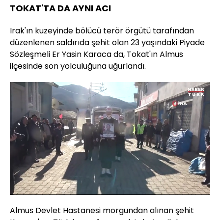
TOKAT'TA DA AYNI ACI
Irak'ın kuzeyinde bölücü terör örgütü tarafından
düzenlenen saldırıda şehit olan 23 yaşındaki Piyade
Sözleşmeli Er Yasin Karaca da, Tokat'ın Almus
ilçesinde son yolculuğuna uğurlandı.
Yüklendi
:
18.44%
Sesi
Oynatma
480
Aç
Hızı
Almus Devlet Hastanesi morgundan alınan şehit