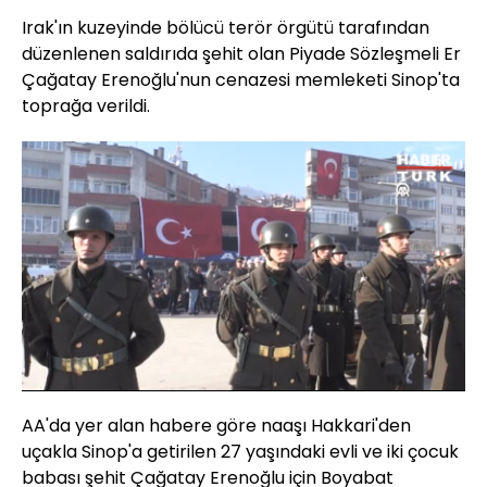
Irak'ın kuzeyinde bölücü terör örgütü tarafından
düzenlenen saldırıda şehit olan Piyade Sözleşmeli Er
Çağatay Erenoğlu'nun cenazesi memleketi Sinop'ta
toprağa verildi.
Yüklendi
:
44.09%
Sesi
Oynatma
Aç
Hızı
AA'da yer alan habere göre naaşı Hakkari'den
uçakla Sinop'a getirilen 27 yaşındaki evli ve iki çocuk
babası şehit Çağatay Erenoğlu için Boyabat