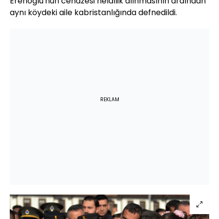
Erenoğlu'nun cenazesi helallik alınmasının ardından
aynı köydeki aile kabristanlığında defnedildi.
REKLAM