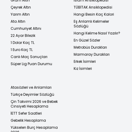
Gram Altın
İslam Ansiklopedisi
Çeyrek Altın
TÜBİTAK Ansiklopedisi
Yarım Altın
Hangi Besin Kaç Kalori
Ata Altın
Eş Anlamlı Kelimeler
Sözlüğü
Cumhuriyet Altını
Hangi Kelime Nasıl Yazılır?
22 Ayar Bilezik
En Güzel Sözler
1 Dolar Kaç TL
Metrobüs Durakları
1 Euro Kaç TL
Marmaray Durakları
Canlı Maç Sonuçları
Erkek İsimleri
Süper Lig Puan Durumu
Kız İsimleri
Atasözleri ve Anlamları
Türkçe Deyimler Sözlüğü
Çin Takvimi 2026 ve Bebek
Cinsiyeti Hesaplama
İETT Sefer Saatleri
Gebelik Hesaplama
Yükselen Burç Hesaplama