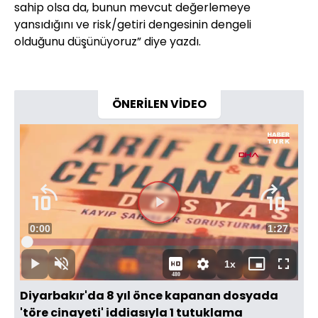
sahip olsa da, bunun mevcut değerlemeye
yansıdığını ve risk/getiri dengesinin dengeli
olduğunu düşünüyoruz” diye yazdı.
ÖNERİLEN VİDEO
Videoyu
Süre
0:00
Toplam
1:27
Oynat
Yüklendi
:
4.29%
Süre
1x
Oynat
Sesi
Oynatma
Mini
Tam
480
Aç
Hızı
oynatıcı
Ekran
Diyarbakır'da 8 yıl önce kapanan dosyada
'töre cinayeti' iddiasıyla 1 tutuklama