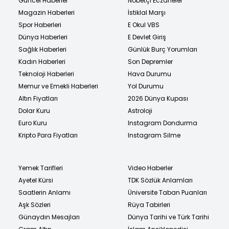
Güncel Haberler
Nöbetçi Eczaneler
Magazin Haberleri
İstiklal Marşı
Spor Haberleri
E Okul VBS
Dünya Haberleri
E Devlet Giriş
Sağlık Haberleri
Günlük Burç Yorumları
Kadın Haberleri
Son Depremler
Teknoloji Haberleri
Hava Durumu
Memur ve Emekli Haberleri
Yol Durumu
Altın Fiyatları
2026 Dünya Kupası
Dolar Kuru
Astroloji
Euro Kuru
Instagram Dondurma
Kripto Para Fiyatları
Instagram Silme
Yemek Tarifleri
Video Haberler
Ayetel Kürsi
TDK Sözlük Anlamları
Saatlerin Anlamı
Üniversite Taban Puanları
Aşk Sözleri
Rüya Tabirleri
Günaydın Mesajları
Dünya Tarihi ve Türk Tarihi