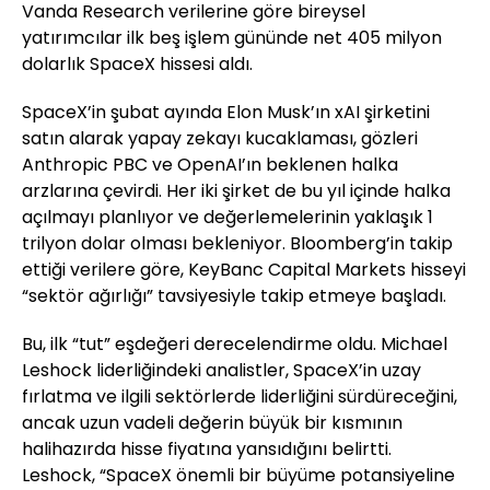
Vanda Research verilerine göre bireysel
yatırımcılar ilk beş işlem gününde net 405 milyon
dolarlık SpaceX hissesi aldı.
SpaceX’in şubat ayında Elon Musk’ın xAI şirketini
satın alarak yapay zekayı kucaklaması, gözleri
Anthropic PBC ve OpenAI’ın beklenen halka
arzlarına çevirdi. Her iki şirket de bu yıl içinde halka
açılmayı planlıyor ve değerlemelerinin yaklaşık 1
trilyon dolar olması bekleniyor. Bloomberg’in takip
ettiği verilere göre, KeyBanc Capital Markets hisseyi
“sektör ağırlığı” tavsiyesiyle takip etmeye başladı.
Bu, ilk “tut” eşdeğeri derecelendirme oldu. Michael
Leshock liderliğindeki analistler, SpaceX’in uzay
fırlatma ve ilgili sektörlerde liderliğini sürdüreceğini,
ancak uzun vadeli değerin büyük bir kısmının
halihazırda hisse fiyatına yansıdığını belirtti.
Leshock, “SpaceX önemli bir büyüme potansiyeline