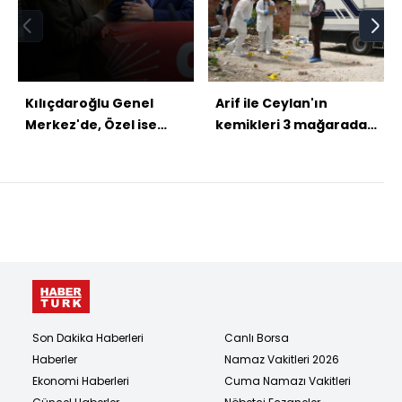
Kılıçdaroğlu Genel
Arif ile Ceylan'ın
Merkez'de, Özel ise
kemikleri 3 mağarada
TBMM'de
bulundu! Aile kararıyla
töre infazı!
Son Dakika Haberleri
Canlı Borsa
Haberler
Namaz Vakitleri 2026
Ekonomi Haberleri
Cuma Namazı Vakitleri