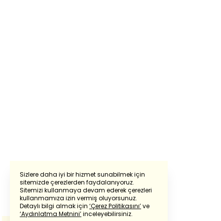
Sizlere daha iyi bir hizmet sunabilmek için
sitemizde çerezlerden faydalanıyoruz.
Sitemizi kullanmaya devam ederek çerezleri
Powered by
Translate
kullanmamıza izin vermiş oluyorsunuz.
Detaylı bilgi almak için
‘Çerez Politikasını’
ve
‘Aydınlatma Metnini’
inceleyebilirsiniz.