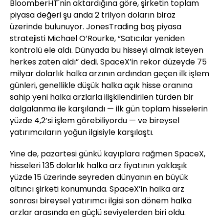
BloomberHT'nin aktardığına göre, şirketin toplam
piyasa değeri şu anda 2 trilyon doların biraz
üzerinde bulunuyor. JonesTrading baş piyasa
stratejisti Michael O’Rourke, “Satıcılar yeniden
kontrolü ele aldı. Dünyada bu hisseyi almak isteyen
herkes zaten aldı” dedi. SpaceX’in rekor düzeyde 75
milyar dolarlık halka arzının ardından geçen ilk işlem
günleri, genellikle düşük halka açık hisse oranına
sahip yeni halka arzlarla ilişkilendirilen türden bir
dalgalanma ile karşılandı — ilk gün toplam hisselerin
yüzde 4,2’si işlem görebiliyordu — ve bireysel
yatırımcıların yoğun ilgisiyle karşılaştı.
Yine de, pazartesi günkü kayıplara rağmen SpaceX,
hisseleri 135 dolarlık halka arz fiyatının yaklaşık
yüzde 15 üzerinde seyreden dünyanın en büyük
altıncı şirketi konumunda. SpaceX’in halka arz
sonrası bireysel yatırımcı ilgisi son dönem halka
arzlar arasında en güçlü seviyelerden biri oldu.