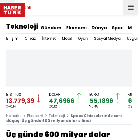
Canlı
Teknoloji
Gündem
Ekonomi
Dünya
Spor
Mag
Bilişim
Cihaz
İnternet
Mobil
Oyun
Sosyal Medya
Uygu
BIST 100
DOLAR
EURO
GRAM
13.779,39
47,6966
55,1896
6.
%-0,14
%0,12
%0,45
%2,59
Haberler
Ekonomi
Teknoloji
SpaceX hisselerinde sert
düşüş! Üç günde 600 milyar dolar silindi
Üç günde 600 milyar dolar