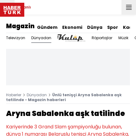
Canlı
Magazin
Gündem
Ekonomi
Dünya
Spor
Kadı
Dünyadan
Televizyon
Röportajlar
Müzik
Haberler
Dünyadan
Ünlü tenişçi Aryna Sabalenka aşk
tatilinde - Magazin haberleri
Aryna Sabalenka aşk tatilinde
Kariyerinde 3 Grand Slam şampiyonluğu bulunan,
dünya 1 numarası Belaruslu tenisçi Aryna Sabalenka,