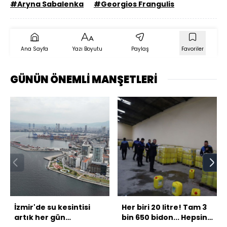
#Aryna Sabalenka
#Georgios Frangulis
Ana Sayfa
Yazı Boyutu
Paylaş
Favoriler
GÜNÜN ÖNEMLİ MANŞETLERİ
İzmir'de su kesintisi
Her biri 20 litre! Tam 3
artık her gün
bin 650 bidon... Hepsine