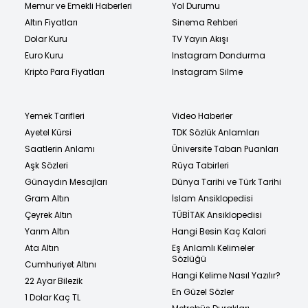
Memur ve Emekli Haberleri
Yol Durumu
Altın Fiyatları
Sinema Rehberi
Dolar Kuru
TV Yayın Akışı
Euro Kuru
Instagram Dondurma
Kripto Para Fiyatları
Instagram Silme
Yemek Tarifleri
Video Haberler
Ayetel Kürsi
TDK Sözlük Anlamları
Saatlerin Anlamı
Üniversite Taban Puanları
Aşk Sözleri
Rüya Tabirleri
Günaydın Mesajları
Dünya Tarihi ve Türk Tarihi
Gram Altın
İslam Ansiklopedisi
Çeyrek Altın
TÜBİTAK Ansiklopedisi
Yarım Altın
Hangi Besin Kaç Kalori
Ata Altın
Eş Anlamlı Kelimeler
Sözlüğü
Cumhuriyet Altını
Hangi Kelime Nasıl Yazılır?
22 Ayar Bilezik
En Güzel Sözler
1 Dolar Kaç TL