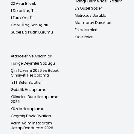
Hangi Kelime Nasıl Yazılır?
22 Ayar Bilezik
En Güzel Sözler
1 Dolar Kaç TL
Metrobüs Durakları
1 Euro Kaç TL
Marmaray Durakları
Canlı Maç Sonuçları
Erkek İsimleri
Süper Lig Puan Durumu
Kız İsimleri
Atasözleri ve Anlamları
Türkçe Deyimler Sözlüğü
Çin Takvimi 2026 ve Bebek
Cinsiyeti Hesaplama
İETT Sefer Saatleri
Gebelik Hesaplama
Yükselen Burç Hesaplama
2026
Yüzde Hesaplama
Geçmiş Döviz Fiyatları
Adım Adım Instagram
Hesap Dondurma 2026