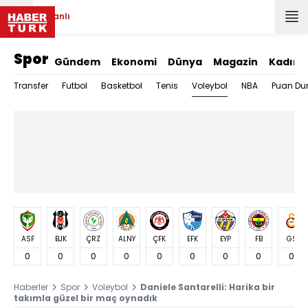
Canlı
Spor
Gündem
Ekonomi
Dünya
Magazin
Kadın
Voleybol
Transfer
Futbol
Basketbol
Tenis
NBA
Puan Du
ASF
BJK
ÇRZ
ALNY
ÇFK
EFK
EYP
FB
GS
0
0
0
0
0
0
0
0
0
Haberler
Spor
Voleybol
Daniele Santarelli: Harika bir
takımla güzel bir maç oynadık