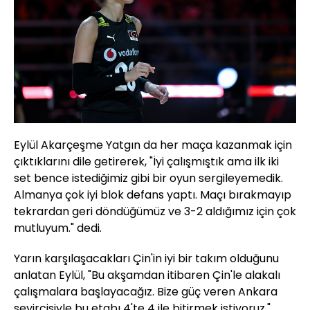
Eylül Akarçeşme Yatgın da her maça kazanmak için
çıktıklarını dile getirerek, "İyi çalışmıştık ama ilk iki
set bence istediğimiz gibi bir oyun sergileyemedik.
Almanya çok iyi blok defans yaptı. Maçı bırakmayıp
tekrardan geri döndüğümüz ve 3-2 aldığımız için çok
mutluyum." dedi.
Yarın karşılaşacakları Çin'in iyi bir takım olduğunu
anlatan Eylül, "Bu akşamdan itibaren Çin'le alakalı
çalışmalara başlayacağız. Bize güç veren Ankara
seyircisiyle bu etabı 4'te 4 ile bitirmek istiyoruz."