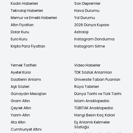
Kadın Haberleri
Son Depremler
Teknoloji Haberleri
Hava Durumu
Memur ve Emekli Haberleri
Yol Durumu
Altın Fiyatları
2026 Dünya Kupası
Dolar Kuru
Astroloji
Euro Kuru
Instagram Dondurma
Kripto Para Fiyatları
Instagram Silme
Yemek Tarifleri
Video Haberler
Ayetel Kürsi
TDK Sözlük Anlamları
Saatlerin Anlamı
Üniversite Taban Puanları
Aşk Sözleri
Rüya Tabirleri
Günaydın Mesajları
Dünya Tarihi ve Türk Tarihi
Gram Altın
İslam Ansiklopedisi
Çeyrek Altın
TÜBİTAK Ansiklopedisi
Yarım Altın
Hangi Besin Kaç Kalori
Ata Altın
Eş Anlamlı Kelimeler
Sözlüğü
Cumhuriyet Altını