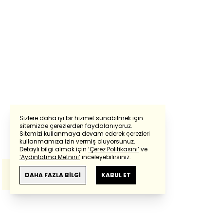
Sizlere daha iyi bir hizmet sunabilmek için
sitemizde çerezlerden faydalanıyoruz.
Sitemizi kullanmaya devam ederek çerezleri
Powered by
Translate
kullanmamıza izin vermiş oluyorsunuz.
Detaylı bilgi almak için
‘Çerez Politikasını’
ve
‘Aydınlatma Metnini’
inceleyebilirsiniz.
Bu çeviride
Google Translete
kullanılmıştır.
Anlam ve çeviri hatalarından
haberturk.com
DAHA FAZLA BİLGİ
KABUL ET
sorumlu değildir.