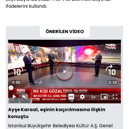
ifadelerini kullandı.
ÖNERİLEN VİDEO
Video
Oynatıcısı
yükleniyor.
Videoyu
Süre
0:00
Toplam
2:18
Oynat
Yüklendi
:
13.73%
Süre
1x
Oynat
Sesi
Oynatma
Mini
Tam
720
Aç
Hızı
oynatıcı
Ekran
Ayşe Karaal, eşinin kaçırılmasına ilişkin
konuştu
İstanbul Büyükşehir Belediyesi Kültür A.Ş. Genel