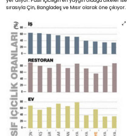
yer alıyor. Pasif içiciliğin en yaygın olduğu ülkeler ise
sırasıyla Çin, Bangladeş ve Mısır olarak öne çıkıyor.