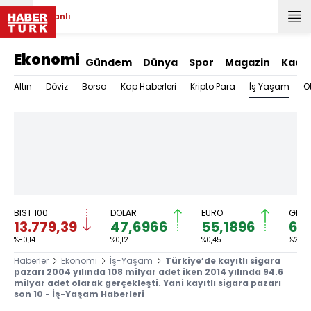
Canlı
Ekonomi
Gündem
Dünya
Spor
Magazin
Kadı
İş Yaşam
Altın
Döviz
Borsa
Kap Haberleri
Kripto Para
O
BIST 100
DOLAR
EURO
GRAM
13.779,39
47,6966
55,1896
6.
%-0,14
%0,12
%0,45
%2,59
Haberler
Ekonomi
İş-Yaşam
Türkiye’de kayıtlı sigara
pazarı 2004 yılında 108 milyar adet iken 2014 yılında 94.6
milyar adet olarak gerçekleşti. Yani kayıtlı sigara pazarı
son 10 - İş-Yaşam Haberleri