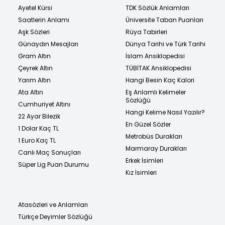
Ayetel Kürsi
TDK Sözlük Anlamları
Saatlerin Anlamı
Üniversite Taban Puanları
Aşk Sözleri
Rüya Tabirleri
Günaydın Mesajları
Dünya Tarihi ve Türk Tarihi
Gram Altın
İslam Ansiklopedisi
Çeyrek Altın
TÜBİTAK Ansiklopedisi
Yarım Altın
Hangi Besin Kaç Kalori
Ata Altın
Eş Anlamlı Kelimeler
Sözlüğü
Cumhuriyet Altını
Hangi Kelime Nasıl Yazılır?
22 Ayar Bilezik
En Güzel Sözler
1 Dolar Kaç TL
Metrobüs Durakları
1 Euro Kaç TL
Marmaray Durakları
Canlı Maç Sonuçları
Erkek İsimleri
Süper Lig Puan Durumu
Kız İsimleri
Atasözleri ve Anlamları
Türkçe Deyimler Sözlüğü