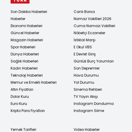
Son Dakika Haberleri
Canlı Borsa
Haberler
Namaz Vakitleri 2026
Ekonomi Haberleri
Cuma Namazı Vakitleri
Güncel Haberler
Nöbetçi Eczaneler
Magazin Haberleri
İstiklal Marşı
Spor Haberleri
E Okul VBS
Dünya Haberleri
E Devlet Giriş
Sağlık Haberleri
Günlük Burç Yorumları
Kadın Haberleri
Son Depremler
Teknoloji Haberleri
Hava Durumu
Memur ve Emekli Haberleri
Yol Durumu
Altın Fiyatları
Sinema Rehberi
Dolar Kuru
TV Yayın Akışı
Euro Kuru
Instagram Dondurma
Kripto Para Fiyatları
Instagram Silme
Yemek Tarifleri
Video Haberler