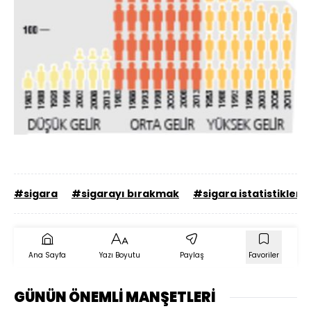
#sigara
#sigarayı bırakmak
#sigara istatistikleri
Ana Sayfa
Yazı Boyutu
Paylaş
Favoriler
GÜNÜN ÖNEMLİ MANŞETLERİ