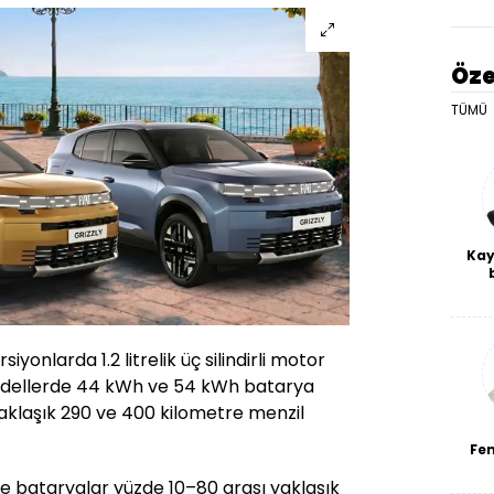
Öze
TÜMÜ
Kay
De
haf
a
bl
yonlarda 1.2 litrelik üç silindirli motor
i modellerde 44 kWh ve 54 kWh batarya
yaklaşık 290 ve 400 kilometre menzil
Fe
nde bataryalar yüzde 10–80 arası yaklaşık