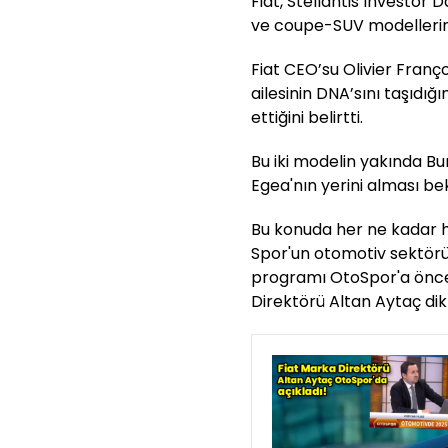
Fiat, Stellantis Investor 
ve coupe-SUV modellerini 
Fiat CEO’su Olivier Franç
ailesinin DNA’sını taşıdı
ettiğini belirtti.
Bu iki modelin yakında Bu
Egea'nın yerini alması be
Bu konuda her ne kadar h
Spor'un otomotiv sektörü
programı OtoSpor'a önce
Direktörü Altan Aytaç dik