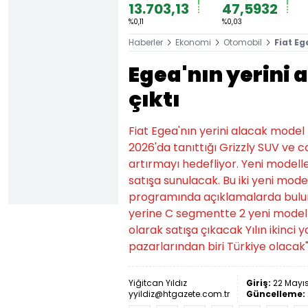
13.703,13
47,5932
%0,11
%0,03
Haberler
Ekonomi
Otomobil
Fiat Eg
Egea'nın yerini 
çıktı
Fiat Egea'nın yerini alacak model 
2026'da tanıttığı Grizzly SUV ve
artırmayı hedefliyor. Yeni modeller
satışa sunulacak. Bu iki yeni mod
programında açıklamalarda buluna
yerine C segmentte 2 yeni model g
olarak satışa çıkacak Yılın ikinci 
pazarlarından biri Türkiye olacak" i
Yiğitcan Yıldız
Giriş:
22 Mayıs
yyildiz@htgazete.com.tr
Güncelleme: