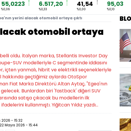
55,0223
6.517,20
41,54
95,03
%0,06
%0,33
%0,00
%0,10
BL
ea'nın yerini alacak otomobil ortaya çıktı
alacak otomobil ortaya
belli oldu. İtalyan marka, Stellantis Investor Day
 coupe-SUV modelleriyle C segmentinde iddiasını
, içten yanmalı, hibrit ve elektrikli seçenekleriyle
el hakkında geçtiğimiz aylarda OtoSpor
n Fiat Marka Direktörü Altan Aytaç, "Egea'nın
elecek. Bunlardan biri 'fastback' diğeri SUV
yarısında satışa çıkacak bu modellerin ilk
fadelerini kullanmıştı. Yiğitcan Yıldız yazdı...
 2026 - 15:32
22 Mayıs 2026 - 15:44