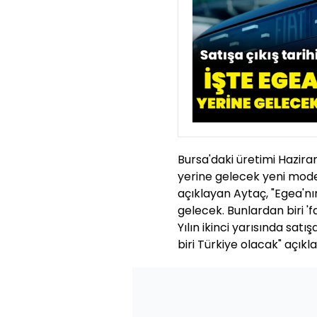
Bursa'daki üretimi Hazira
yerine gelecek yeni model i
açıklayan Aytaç, "Egea'n
gelecek. Bunlardan biri '
Yılın ikinci yarısında sat
biri Türkiye olacak" açı