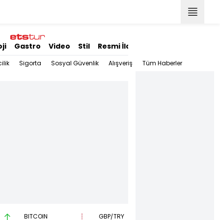
ji
Gastro
Video
Stil
Resmi İlanlar
ilik
Sigorta
Sosyal Güvenlik
Alışveriş
Tüm Haberler
M
BITCOIN
GBP/TRY
EUR/USD
B