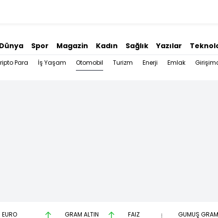
Dünya
Spor
Magazin
Kadın
Sağlık
Yazılar
Teknolo
Otomobil
ripto Para
İş Yaşam
Turizm
Enerji
Emlak
Girişimc
EURO
GRAM ALTIN
FAİZ
GÜMÜŞ GRA