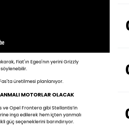
arak, Fiat'ın Egea'nın yerini Grizzly
söylenebilir.
Fas'ta üretilmesi planlanıyor.
N YANMALI MOTORLAR OLACAK
 ve Opel Frontera gibi Stellantis’in
ine inşa edilerek hem içten yanmalı
li güç seçeneklerini barındırıyor.