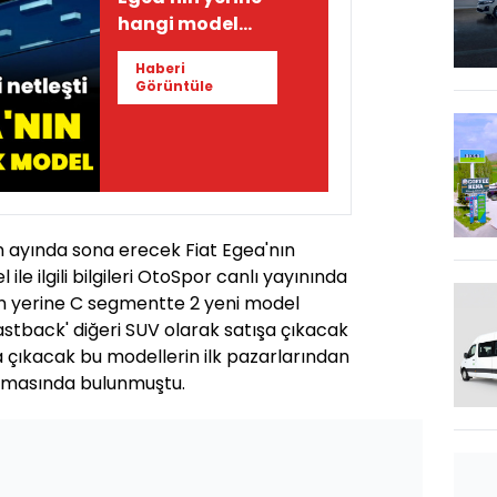
hangi model
geliyor?
Haberi
Görüntüle
n ayında sona erecek Fiat Egea'nın
le ilgili bilgileri OtoSpor canlı yayınında
ın yerine C segmentte 2 yeni model
fastback' diğeri SUV olarak satışa çıkacak
ışa çıkacak bu modellerin ilk pazarlarından
klamasında bulunmuştu.