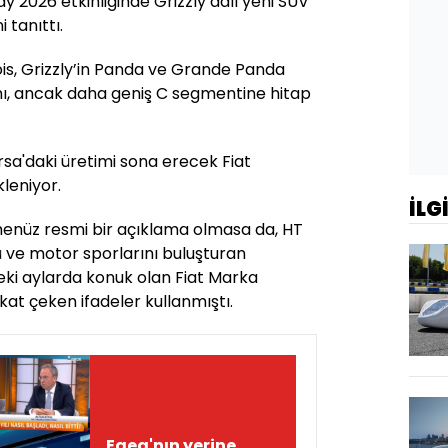
Day 2026 etkinliğinde Grizzly adlı yeni SUV
tanıttı.
ois, Grizzly’in Panda ve Grande Panda
ğını, ancak daha geniş C segmentine hitap
rsa'daki üretimi sona erecek Fiat
kleniyor.
İLG
enüz resmi bir açıklama olmasa da, HT
 ve motor sporlarını buluşturan
ki aylarda konuk olan Fiat Marka
kat çeken ifadeler kullanmıştı.
Egea'nın yerine