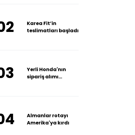
02
Karea Fit’in
teslimatları başladı
03
Yerli Honda'nın
sipariş alımı
başladı
04
Almanlar rotayı
Amerika'ya kırdı