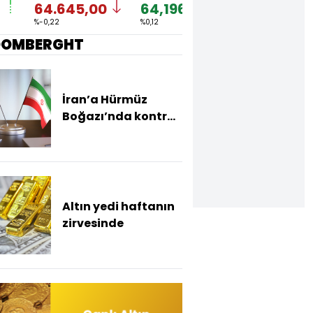
64.645,00
64,1968
1,1548
7
%-0,22
%0,12
%-0,04
%
OOMBERGHT
İran’a Hürmüz
Boğazı’nda kontrol
yetkisi verecek
anlaşma masada
Altın yedi haftanın
zirvesinde