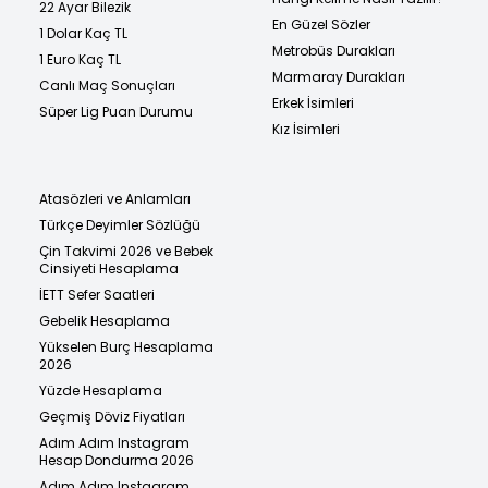
22 Ayar Bilezik
En Güzel Sözler
1 Dolar Kaç TL
Metrobüs Durakları
1 Euro Kaç TL
Marmaray Durakları
Canlı Maç Sonuçları
Erkek İsimleri
Süper Lig Puan Durumu
Kız İsimleri
Atasözleri ve Anlamları
Türkçe Deyimler Sözlüğü
Çin Takvimi 2026 ve Bebek
Cinsiyeti Hesaplama
İETT Sefer Saatleri
Gebelik Hesaplama
Yükselen Burç Hesaplama
2026
Yüzde Hesaplama
Geçmiş Döviz Fiyatları
Adım Adım Instagram
Hesap Dondurma 2026
Adım Adım Instagram