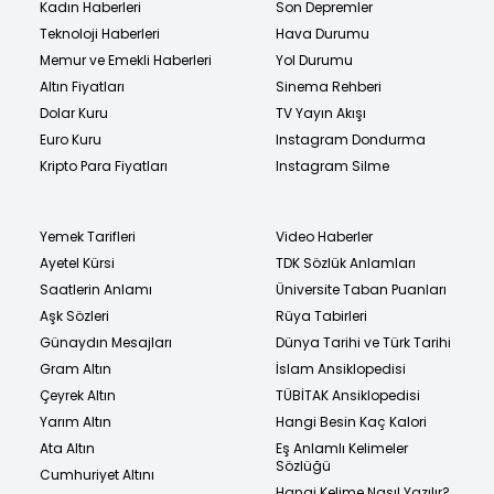
Kadın Haberleri
Son Depremler
Teknoloji Haberleri
Hava Durumu
Memur ve Emekli Haberleri
Yol Durumu
Altın Fiyatları
Sinema Rehberi
Dolar Kuru
TV Yayın Akışı
Euro Kuru
Instagram Dondurma
Kripto Para Fiyatları
Instagram Silme
Yemek Tarifleri
Video Haberler
Ayetel Kürsi
TDK Sözlük Anlamları
Saatlerin Anlamı
Üniversite Taban Puanları
Aşk Sözleri
Rüya Tabirleri
Günaydın Mesajları
Dünya Tarihi ve Türk Tarihi
Gram Altın
İslam Ansiklopedisi
Çeyrek Altın
TÜBİTAK Ansiklopedisi
Yarım Altın
Hangi Besin Kaç Kalori
Ata Altın
Eş Anlamlı Kelimeler
Sözlüğü
Cumhuriyet Altını
Hangi Kelime Nasıl Yazılır?