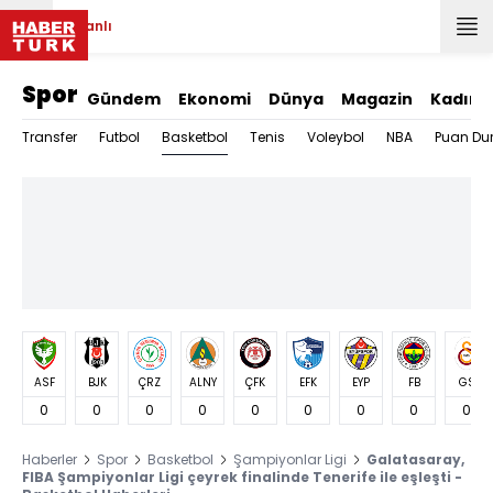
Canlı
Spor
Gündem
Ekonomi
Dünya
Magazin
Kadın
Basketbol
Transfer
Futbol
Tenis
Voleybol
NBA
Puan Du
ASF
BJK
ÇRZ
ALNY
ÇFK
EFK
EYP
FB
GS
0
0
0
0
0
0
0
0
0
Haberler
Spor
Basketbol
Şampiyonlar Ligi
Galatasaray,
FIBA Şampiyonlar Ligi çeyrek finalinde Tenerife ile eşleşti -