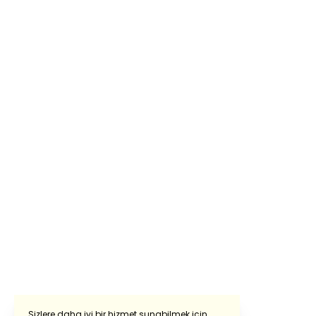
Sizlere daha iyi bir hizmet sunabilmek için