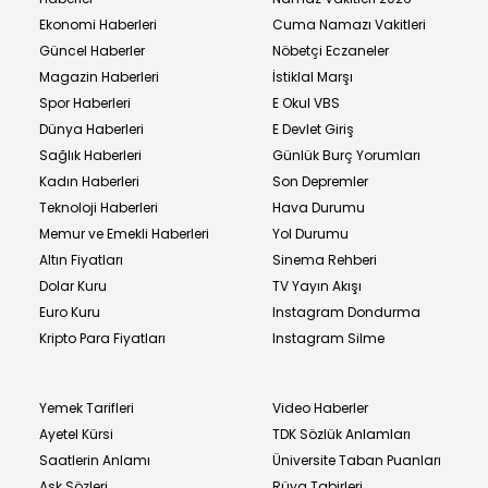
Ekonomi Haberleri
Cuma Namazı Vakitleri
Güncel Haberler
Nöbetçi Eczaneler
Magazin Haberleri
İstiklal Marşı
Spor Haberleri
E Okul VBS
Dünya Haberleri
E Devlet Giriş
Sağlık Haberleri
Günlük Burç Yorumları
Kadın Haberleri
Son Depremler
Teknoloji Haberleri
Hava Durumu
Memur ve Emekli Haberleri
Yol Durumu
Altın Fiyatları
Sinema Rehberi
Dolar Kuru
TV Yayın Akışı
Euro Kuru
Instagram Dondurma
Kripto Para Fiyatları
Instagram Silme
Yemek Tarifleri
Video Haberler
Ayetel Kürsi
TDK Sözlük Anlamları
Saatlerin Anlamı
Üniversite Taban Puanları
Aşk Sözleri
Rüya Tabirleri