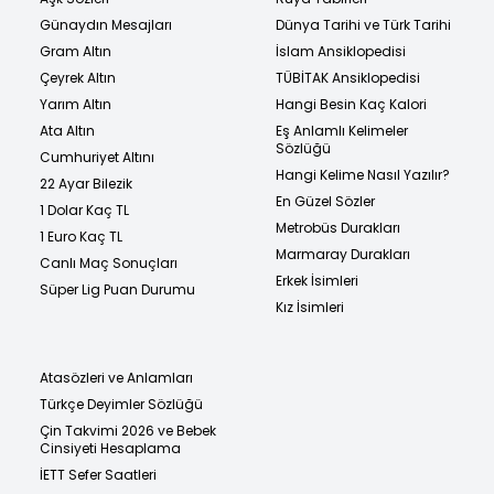
Günaydın Mesajları
Dünya Tarihi ve Türk Tarihi
Gram Altın
İslam Ansiklopedisi
Çeyrek Altın
TÜBİTAK Ansiklopedisi
Yarım Altın
Hangi Besin Kaç Kalori
Ata Altın
Eş Anlamlı Kelimeler
Sözlüğü
Cumhuriyet Altını
Hangi Kelime Nasıl Yazılır?
22 Ayar Bilezik
En Güzel Sözler
1 Dolar Kaç TL
Metrobüs Durakları
1 Euro Kaç TL
Marmaray Durakları
Canlı Maç Sonuçları
Erkek İsimleri
Süper Lig Puan Durumu
Kız İsimleri
Atasözleri ve Anlamları
Türkçe Deyimler Sözlüğü
Çin Takvimi 2026 ve Bebek
Cinsiyeti Hesaplama
İETT Sefer Saatleri