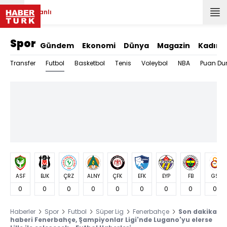
Canlı
Spor
Gündem
Ekonomi
Dünya
Magazin
Kadın
Futbol
Transfer
Basketbol
Tenis
Voleybol
NBA
Puan Du
ASF
BJK
ÇRZ
ALNY
ÇFK
EFK
EYP
FB
GS
0
0
0
0
0
0
0
0
0
Haberler
Spor
Futbol
Süper Lig
Fenerbahçe
Son dakika
haberi Fenerbahçe, Şampiyonlar Ligi'nde Lugano'yu elerse