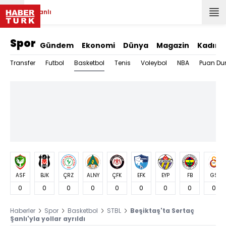
Canlı
Spor
Gündem
Ekonomi
Dünya
Magazin
Kadın
Basketbol
Transfer
Futbol
Tenis
Voleybol
NBA
Puan Du
ASF
BJK
ÇRZ
ALNY
ÇFK
EFK
EYP
FB
GS
0
0
0
0
0
0
0
0
0
Haberler
Spor
Basketbol
STBL
Beşiktaş'ta Sertaç
Şanlı'yla yollar ayrıldı