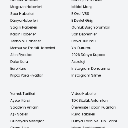
Magazin Haberleri
İstiklal Marşı
Spor Haberleri
E Okul VBS
Dünya Haberleri
E Devlet Giriş
Sağlık Haberleri
Günlük Burç Yorumları
Kadın Haberleri
Son Depremler
Teknoloji Haberleri
Hava Durumu
Memur ve Emekli Haberleri
Yol Durumu
Altın Fiyatları
2026 Dünya Kupası
Dolar Kuru
Astroloji
Euro Kuru
Instagram Dondurma
Kripto Para Fiyatları
Instagram Silme
Yemek Tarifleri
Video Haberler
Ayetel Kürsi
TDK Sözlük Anlamları
Saatlerin Anlamı
Üniversite Taban Puanları
Aşk Sözleri
Rüya Tabirleri
Günaydın Mesajları
Dünya Tarihi ve Türk Tarihi
Gram Altın
İslam Ansiklopedisi