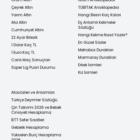
Çeyrek Altın
TÜBİTAK Ansiklopedisi
Yarım Altın
Hangi Besin Kaç Kalori
Ata Altın
Eş Anlamlı Kelimeler
Sözlüğü
Cumhuriyet Altını
Hangi Kelime Nasıl Yazılır?
22 Ayar Bilezik
En Güzel Sözler
1 Dolar Kaç TL
Metrobüs Durakları
1 Euro Kaç TL
Marmaray Durakları
Canlı Maç Sonuçları
Erkek İsimleri
Süper Lig Puan Durumu
Kız İsimleri
Atasözleri ve Anlamları
Türkçe Deyimler Sözlüğü
Çin Takvimi 2026 ve Bebek
Cinsiyeti Hesaplama
İETT Sefer Saatleri
Gebelik Hesaplama
Yükselen Burç Hesaplama
2026