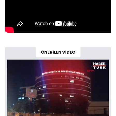
ÖNERİLEN VİDEO
Yüklendi
:
63.60%
Sesi
Oynatma