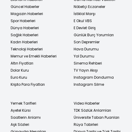
Güncel Haberler
Nöbetçi Eczaneler
Magazin Haberleri
İstiklal Marşı
Spor Haberleri
E Okul VBS
Dünya Haberleri
E Devlet Giriş
Sağlık Haberleri
Günlük Burç Yorumları
Kadın Haberleri
Son Depremler
Teknoloji Haberleri
Hava Durumu
Memur ve Emekli Haberleri
Yol Durumu
Altın Fiyatları
Sinema Rehberi
Dolar Kuru
TV Yayın Akışı
Euro Kuru
Instagram Dondurma
Kripto Para Fiyatları
Instagram Silme
Yemek Tarifleri
Video Haberler
Ayetel Kürsi
TDK Sözlük Anlamları
Saatlerin Anlamı
Üniversite Taban Puanları
Aşk Sözleri
Rüya Tabirleri
Günaydın Mesajları
Dünya Tarihi ve Türk Tarihi