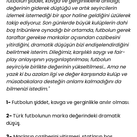
futbolun şiddet, kavga ve gerginliklerle anıldığı,
değerinin giderek düştüğü ve artık seyircilerin
izlemek istemediği bir spor haline geldiğini üzülerek
takip ediyoruz. Son günlerde büyük kulüplerin dahi
boş tribünlere oynadığı bir ortamda, futbolun gerek
taraftar gerekse markalar açısından cazibesini
yitirdiğini, dramatik düşüşün bizi endişelendirdiğini
belirtmek isterim. Dileğimiz, karşılıklı saygı ve fair-
play anlayışının yaygınlaştırılması, futbolun
seyirciyle birlikte değerinin yükseltilmesi... Ama ne
yazık ki bu azalan ilgi ve değer karşısında kulüp ve
müsabakalara desteğin anlamı kalmadığını da
bilmenizi istedim."
1-
Futbolun şiddet, kavga ve gerginlikle anılır olması.
2-
Türk futbolunun marka değerindeki dramatik
düşüş.
3-
Maçların cazibesini yitirmesi, statların boş