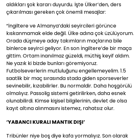
aldıkları şok kararı duyurdu. İşte Ülker’den, ders
çıkarılması gereken çok önemli mesajlar:
“İngiltere ve Almanya’daki seyircileri görünce
kıskanmamak elde değil. Ülke adına çok üzülüyorum.
Orada düşmeye aday takımların maçlarına bile
binlerce seyirci geliyor. En son İngiltere’de bir maça
gittim. Ortam inanılmaz güzeldi, müthiş keyif aldım.
Ne yazık ki bizde bunları göremiyoruz.
Futbolseverlerin mutluluğunu engellemeyelim. 1.5
saatlik bir maç sırasında stada giden sporseverler
sevinebilir, kızabilirler. Bu normaldir. Daha hoşgörülü
olmalıyız. Passolig sistemi getirilirken, daha esnek
olunabilirdi. Kimse kişisel bilgilerinin, devlet de olsa
kayıt altına alınmasını istemez, rahatsız olur.
‘YABANCI KURALI MANTIK DIŞI’
Tribünler niye boş diye kafa yormalıyız. Son olarak