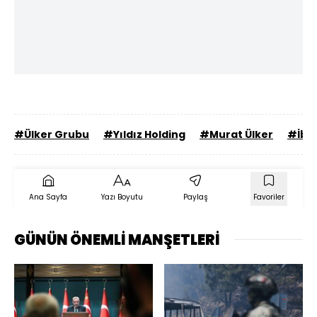
#Ülker Grubu
#Yıldız Holding
#Murat Ülker
#İbra
Ana Sayfa
Yazı Boyutu
Paylaş
Favoriler
GÜNÜN ÖNEMLİ MANŞETLERİ