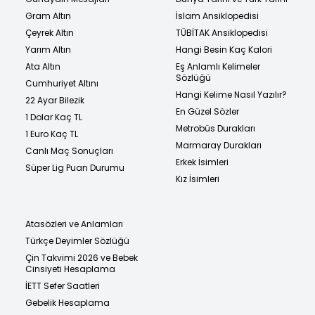
Gram Altın
İslam Ansiklopedisi
Çeyrek Altın
TÜBİTAK Ansiklopedisi
Yarım Altın
Hangi Besin Kaç Kalori
Ata Altın
Eş Anlamlı Kelimeler
Sözlüğü
Cumhuriyet Altını
Hangi Kelime Nasıl Yazılır?
22 Ayar Bilezik
En Güzel Sözler
1 Dolar Kaç TL
Metrobüs Durakları
1 Euro Kaç TL
Marmaray Durakları
Canlı Maç Sonuçları
Erkek İsimleri
Süper Lig Puan Durumu
Kız İsimleri
Atasözleri ve Anlamları
Türkçe Deyimler Sözlüğü
Çin Takvimi 2026 ve Bebek
Cinsiyeti Hesaplama
İETT Sefer Saatleri
Gebelik Hesaplama