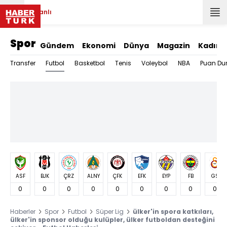
Canlı
Spor
Gündem
Ekonomi
Dünya
Magazin
Kadın
Futbol
Transfer
Basketbol
Tenis
Voleybol
NBA
Puan Du
ASF
BJK
ÇRZ
ALNY
ÇFK
EFK
EYP
FB
GS
0
0
0
0
0
0
0
0
0
Haberler
Spor
Futbol
Süper Lig
ülker'in spora katkıları,
ülker'in sponsor olduğu kulüpler, ülker futboldan desteğini