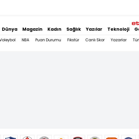
Dünya
Magazin
Kadın
Sağlık
Yazılar
Teknoloji
G
Voleybol
NBA
Puan Durumu
Fikstür
Canlı Skor
Yazarlar
Tü