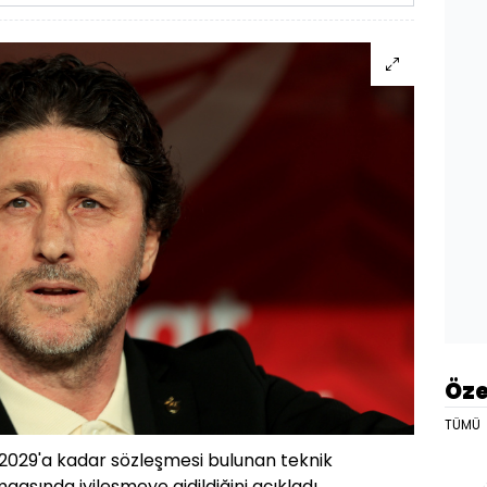
Öze
TÜMÜ
2029'a kadar sözleşmesi bulunan teknik
aaşında iyileşmeye gidildiğini açıkladı.