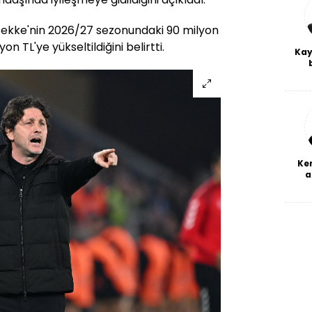
 Tekke'nin 2026/27 sezonundaki 90 milyon
yon TL'ye yükseltildiğini belirtti.
Kay
De
haf
a
bl
Ke
a