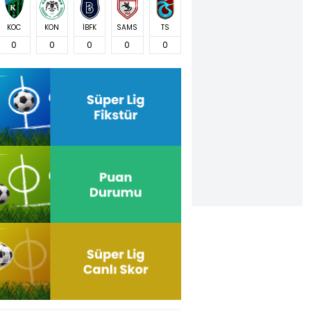
KOC
KON
İBFK
SAMS
TS
0
0
0
0
0