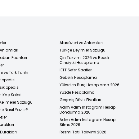
rler
Atasözleri ve Anlamları
 Anlamları
Türkçe Deyimler Sözlüğü
 Taban Puanları
Çin Takvimi 2026 ve Bebek
Cinsiyeti Hesaplama
eri
İETT Sefer Saatleri
i ve Türk Tarihi
Gebelik Hesaplama
klopedisi
Yükselen Burç Hesaplama 2026
siklopedisi
Yüzde Hesaplama
n Kaç Kalori
Geçmiş Döviz Fiyatları
Kelimeler Sözlüğü
Adım Adım Instagram Hesap
e Nasıl Yazılır?
Dondurma 2026
zler
Adım Adım Instagram Hesap
urakları
Silme 2026
urakları
Resmi Tatil Takvimi 2026