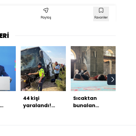
Paylaş
Favoriler
ERİ
44 kişi
Sıcaktan
"Ali
yaralandı!
bunalan
Hama
Yolcu otobüsü
camiye koştu
inti
"
devrildi
alac