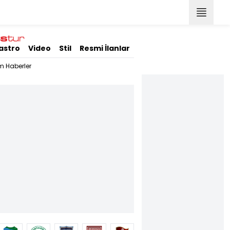
astro
Video
Stil
Resmi İlanlar
m Haberler