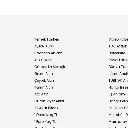
Yemek Tarifleri
Video Habe
Ayetel Kürsi
TDK Sözlük
i
Saatlerin Anlamı
Üniversite
Aşk Sözleri
Rüya Tabirl
Günaydın Mesajları
Dünya Tarih
Gram Altın
İslam Ansi
Çeyrek Altın
TÜBİTAK An
Yarım Altın
Hangi Besi
Ata Altın
Eş Anlamlı 
Cumhuriyet Altını
Hangi Kelim
22 Ayar Bilezik
En Güzel Sö
1 Dolar Kaç TL
Metrobüs D
1 Euro Kaç TL
Marmaray D