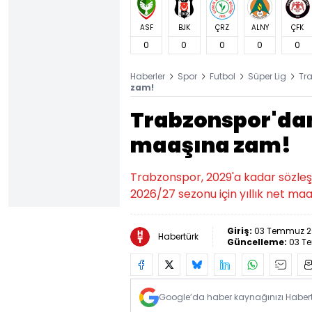
ASF
BJK
ÇRZ
ALNY
ÇFK
0
0
0
0
0
Haberler
Spor
Futbol
Süper Lig
Tr
zam!
Trabzonspor'dan
maaşına zam!
Trabzonspor, 2029'a kadar sözleş
2026/27 sezonu için yıllık net maa
Giriş:
03 Temmuz 20
Habertürk
Güncelleme:
03 T
Google’da haber kaynağınızı Habertü