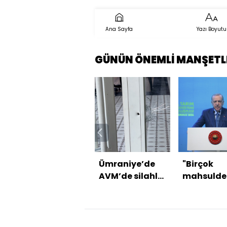
Ana Sayfa
Yazı Boyutu
GÜNÜN ÖNEMLİ MANŞETL
Ümraniye’de
"Birçok
AVM’de silahlı
mahsulde
saldırı
rekor
bekliyoruz