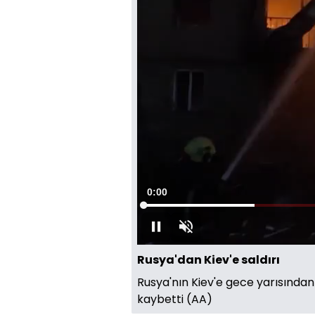
Süre
0:00
Yüklendi
:
25.89%
Oynat
Sesi
Aç
Rusya'dan Kiev'e saldırı
Rusya'nın Kiev'e gece yarısından i
kaybetti (AA)