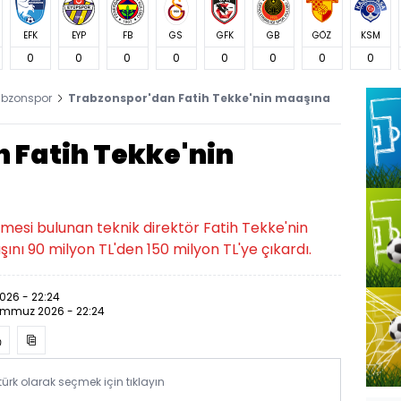
EFK
EYP
FB
GS
GFK
GB
GÖZ
KSM
0
0
0
0
0
0
0
0
abzonspor
Trabzonspor'dan Fatih Tekke'nin maaşına
 Fatih Tekke'nin
mesi bulunan teknik direktör Fatih Tekke'nin
şını 90 milyon TL'den 150 milyon TL'ye çıkardı.
26 - 22:24
emmuz 2026 - 22:24
rk olarak seçmek için tıklayın