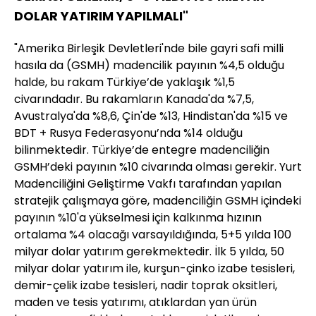
DOLAR YATIRIM YAPILMALI"
"Amerika Birleşik Devletleri'nde bile gayri safi milli
hasıla da (GSMH) madencilik payının %4,5 olduğu
halde, bu rakam Türkiye’de yaklaşık %1,5
civarındadır. Bu rakamların Kanada'da %7,5,
Avustralya'da %8,6, Çin'de %13, Hindistan'da %15 ve
BDT + Rusya Federasyonu’nda %14 olduğu
bilinmektedir. Türkiye’de entegre madenciliğin
GSMH’deki payının %10 civarında olması gerekir. Yurt
Madenciliğini Geliştirme Vakfı tarafından yapılan
stratejik çalışmaya göre, madenciliğin GSMH içindeki
payının %10'a yükselmesi için kalkınma hızının
ortalama %4 olacağı varsayıldığında, 5+5 yılda 100
milyar dolar yatırım gerekmektedir. İlk 5 yılda, 50
milyar dolar yatırım ile, kurşun-çinko izabe tesisleri,
demir-çelik izabe tesisleri, nadir toprak oksitleri,
maden ve tesis yatırımı, atıklardan yan ürün