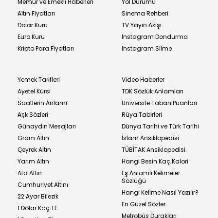
Memur ve Emekli Haberleri
Yol Durumu
Altın Fiyatları
Sinema Rehberi
Dolar Kuru
TV Yayın Akışı
Euro Kuru
Instagram Dondurma
Kripto Para Fiyatları
Instagram Silme
Yemek Tarifleri
Video Haberler
Ayetel Kürsi
TDK Sözlük Anlamları
Saatlerin Anlamı
Üniversite Taban Puanları
Aşk Sözleri
Rüya Tabirleri
Günaydın Mesajları
Dünya Tarihi ve Türk Tarihi
Gram Altın
İslam Ansiklopedisi
Çeyrek Altın
TÜBİTAK Ansiklopedisi
Yarım Altın
Hangi Besin Kaç Kalori
Ata Altın
Eş Anlamlı Kelimeler
Sözlüğü
Cumhuriyet Altını
Hangi Kelime Nasıl Yazılır?
22 Ayar Bilezik
En Güzel Sözler
1 Dolar Kaç TL
Metrobüs Durakları