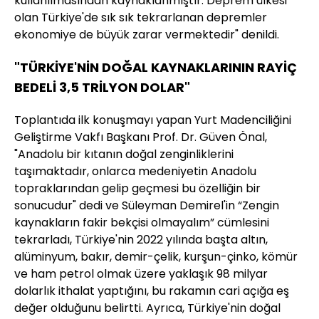
kullanılmasından kaynaklanmıştır. Deprem ülkesi
olan Türkiye'de sık sık tekrarlanan depremler
ekonomiye de büyük zarar vermektedir" denildi.
"TÜRKİYE'NİN DOĞAL KAYNAKLARININ RAYİÇ
BEDELİ 3,5 TRİLYON DOLAR"
Toplantıda ilk konuşmayı yapan Yurt Madenciliğini
Geliştirme Vakfı Başkanı Prof. Dr. Güven Önal,
"Anadolu bir kıtanın doğal zenginliklerini
taşımaktadır, onlarca medeniyetin Anadolu
topraklarından gelip geçmesi bu özelliğin bir
sonucudur" dedi ve Süleyman Demirel'in “Zengin
kaynakların fakir bekçisi olmayalım” cümlesini
tekrarladı, Türkiye'nin 2022 yılında başta altın,
alüminyum, bakır, demir-çelik, kurşun-çinko, kömür
ve ham petrol olmak üzere yaklaşık 98 milyar
dolarlık ithalat yaptığını, bu rakamın cari açığa eş
değer olduğunu belirtti. Ayrıca, Türkiye'nin doğal