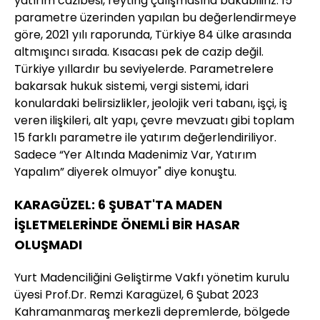
yatırım cazibesi, reyting çalışmasına bakabiliriz. 15
parametre üzerinden yapılan bu değerlendirmeye
göre, 2021 yılı raporunda, Türkiye 84 ülke arasında
altmışıncı sırada. Kısacası pek de cazip değil.
Türkiye yıllardır bu seviyelerde. Parametrelere
bakarsak hukuk sistemi, vergi sistemi, idari
konulardaki belirsizlikler, jeolojik veri tabanı, işçi, iş
veren ilişkileri, alt yapı, çevre mevzuatı gibi toplam
15 farklı parametre ile yatırım değerlendiriliyor.
Sadece “Yer Altında Madenimiz Var, Yatırım
Yapalım” diyerek olmuyor" diye konuştu.
KARAGÜZEL: 6 ŞUBAT'TA MADEN
İŞLETMELERİNDE ÖNEMLİ BİR HASAR
OLUŞMADI
Yurt Madenciliğini Geliştirme Vakfı yönetim kurulu
üyesi Prof.Dr. Remzi Karagüzel, 6 Şubat 2023
Kahramanmaraş merkezli depremlerde, bölgede