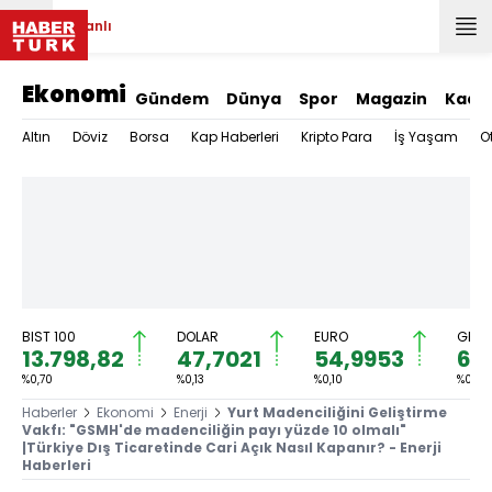
Canlı
Ekonomi
Gündem
Dünya
Spor
Magazin
Kadı
Altın
Döviz
Borsa
Kap Haberleri
Kripto Para
İş Yaşam
O
BIST 100
DOLAR
EURO
GRAM
13.798,82
47,7021
54,9953
6.
%0,70
%0,13
%0,10
%0,25
Haberler
Ekonomi
Enerji
Yurt Madenciliğini Geliştirme
Vakfı: "GSMH'de madenciliğin payı yüzde 10 olmalı"
|Türkiye Dış Ticaretinde Cari Açık Nasıl Kapanır? - Enerji
Haberleri