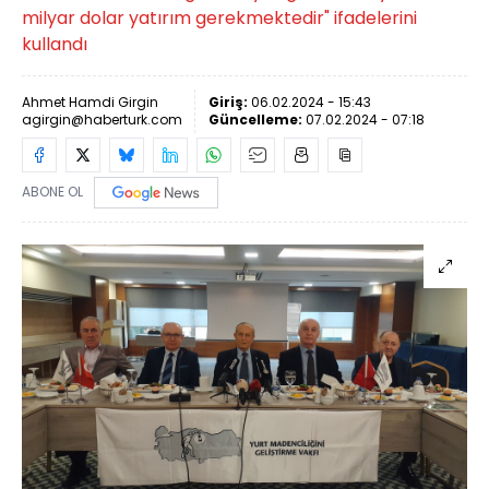
milyar dolar yatırım gerekmektedir" ifadelerini
kullandı
Ahmet Hamdi Girgin
Giriş:
06.02.2024 - 15:43
agirgin@haberturk.com
Güncelleme:
07.02.2024 - 07:18
ABONE OL