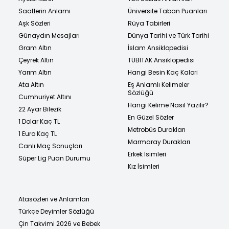
Saatlerin Anlamı
Üniversite Taban Puanları
Aşk Sözleri
Rüya Tabirleri
Günaydın Mesajları
Dünya Tarihi ve Türk Tarihi
Gram Altın
İslam Ansiklopedisi
Çeyrek Altın
TÜBİTAK Ansiklopedisi
Yarım Altın
Hangi Besin Kaç Kalori
Ata Altın
Eş Anlamlı Kelimeler
Sözlüğü
Cumhuriyet Altını
Hangi Kelime Nasıl Yazılır?
22 Ayar Bilezik
En Güzel Sözler
1 Dolar Kaç TL
Metrobüs Durakları
1 Euro Kaç TL
Marmaray Durakları
Canlı Maç Sonuçları
Erkek İsimleri
Süper Lig Puan Durumu
Kız İsimleri
Atasözleri ve Anlamları
Türkçe Deyimler Sözlüğü
Çin Takvimi 2026 ve Bebek