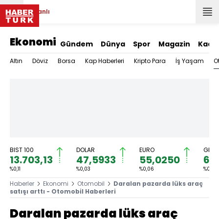
Canlı
Ekonomi
Gündem
Dünya
Spor
Magazin
Kadı
O
Altın
Döviz
Borsa
Kap Haberleri
Kripto Para
İş Yaşam
BIST 100
DOLAR
EURO
GRAM
13.703,13
47,5933
55,0250
6.5
%0,11
%0,03
%0,06
%0,42
Haberler
Ekonomi
Otomobil
Daralan pazarda lüks araç
satışı arttı - Otomobil Haberleri
Daralan pazarda lüks araç