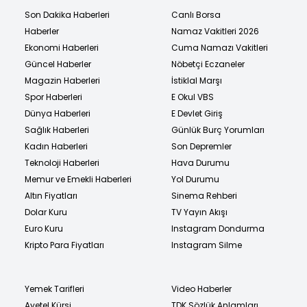
Son Dakika Haberleri
Canlı Borsa
Haberler
Namaz Vakitleri 2026
Ekonomi Haberleri
Cuma Namazı Vakitleri
Güncel Haberler
Nöbetçi Eczaneler
Magazin Haberleri
İstiklal Marşı
Spor Haberleri
E Okul VBS
Dünya Haberleri
E Devlet Giriş
Sağlık Haberleri
Günlük Burç Yorumları
Kadın Haberleri
Son Depremler
Teknoloji Haberleri
Hava Durumu
Memur ve Emekli Haberleri
Yol Durumu
Altın Fiyatları
Sinema Rehberi
Dolar Kuru
TV Yayın Akışı
Euro Kuru
Instagram Dondurma
Kripto Para Fiyatları
Instagram Silme
Yemek Tarifleri
Video Haberler
Ayetel Kürsi
TDK Sözlük Anlamları