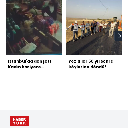
İstanbul'da dehşet!
Yezidiler 50 yıl sonra
Kadın kasiyere
köylerine döndü!
yumruklu saldırı!
Asfalt sevinci halayla
kutlandı