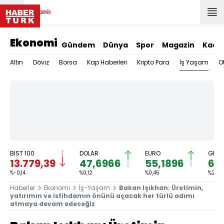
Canlı
Ekonomi
Gündem
Dünya
Spor
Magazin
Kadı
İş Yaşam
Altın
Döviz
Borsa
Kap Haberleri
Kripto Para
O
BIST 100
DOLAR
EURO
GRAM
13.779,39
47,6966
55,1896
6.
%-0,14
%0,12
%0,45
%2,59
Haberler
Ekonomi
İş-Yaşam
Bakan Işıkhan: Üretimin,
yatırımın ve istihdamın önünü açacak her türlü adımı
atmaya devam edeceğiz