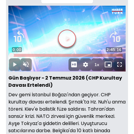
Videoyu
Süre
0:00
Toplam
2:45:16
Oynat
Yüklendi
:
0.13%
Süre
1x
Oynat
Sesi
Oynatma
Mini
Tam
Aç
Hızı
oynatıcı
Ekran
Gün Başlıyor - 2 Temmuz 2026 (CHP Kurultay
Davası Ertelendi)
Dev gemi İstanbul Boğazı'ndan geçiyor. CHP
kurultay davası ertelendi. Şırnak'ta Hz. Nuh'u anma
töreni. Kiev'e balistik füze saldırısı. Tahran'dan
sansür krizi. NATO zirvesi için güvenlik merkezi.
Ayşe Tokyaz'a şiddetin delilleri. Uyuşturucu
satıcılarına darbe. Belçika'da 10 katlı binada