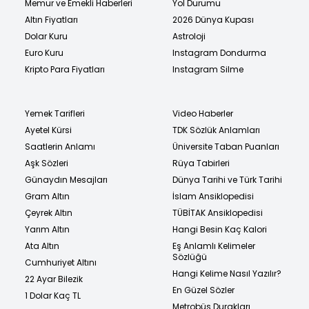
Memur ve Emekli Haberleri
Yol Durumu
Altın Fiyatları
2026 Dünya Kupası
Dolar Kuru
Astroloji
Euro Kuru
Instagram Dondurma
Kripto Para Fiyatları
Instagram Silme
Yemek Tarifleri
Video Haberler
Ayetel Kürsi
TDK Sözlük Anlamları
Saatlerin Anlamı
Üniversite Taban Puanları
Aşk Sözleri
Rüya Tabirleri
Günaydın Mesajları
Dünya Tarihi ve Türk Tarihi
Gram Altın
İslam Ansiklopedisi
Çeyrek Altın
TÜBİTAK Ansiklopedisi
Yarım Altın
Hangi Besin Kaç Kalori
Ata Altın
Eş Anlamlı Kelimeler
Sözlüğü
Cumhuriyet Altını
Hangi Kelime Nasıl Yazılır?
22 Ayar Bilezik
En Güzel Sözler
1 Dolar Kaç TL
Metrobüs Durakları