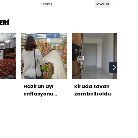
Paylaş
Favoriler
ERİ
Haziran ayı
Kirada tavan
Eşel 
enflasyonu
zam belli oldu
sist
açıklandı
sonla
ına
if
k