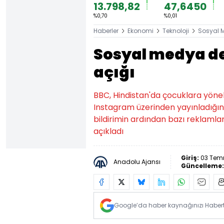
13.798,82
47,6450
%0,70
%0,01
Haberler
Ekonomi
Teknoloji
Sosyal 
Sosyal medya d
açığı
BBC, Hindistan'da çocuklara yöneli
Instagram üzerinden yayınladığını
bildirimin ardından bazı reklamları 
açıkladı
Giriş:
03 Temm
Anadolu Ajansı
Güncelleme
Google’da haber kaynağınızı Habertü