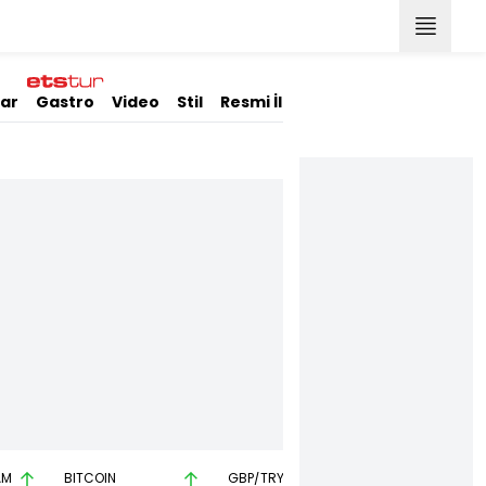
lar
Gastro
Video
Stil
Resmi İlanlar
AM
BITCOIN
GBP/TRY
EUR/USD