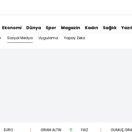
Ekonomi
Dünya
Spor
Magazin
Kadın
Sağlık
Yazı
Sosyal Medya
n
Uygulama
Yapay Zeka
EURO
GRAM ALTIN
FAİZ
GÜMÜŞ GR