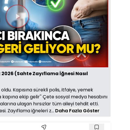
Videoyu
Oynat
Toplam
33:24
Süre
1x
Oynatma
Mini
Tam
Hızı
oynatıcı
Ekran
2026 (Sahte Zayıflama İğnesi Nasıl
ldu. Kapısına sürekli polis, itfaiye, yemek
 ya kapına ekip gelir'' Çete sosyal medya hesabını
arına ulaşan hırsızlar tüm aileyi tehdit etti.
si. Zayıflama iğneleri z...
Daha Fazla Göster