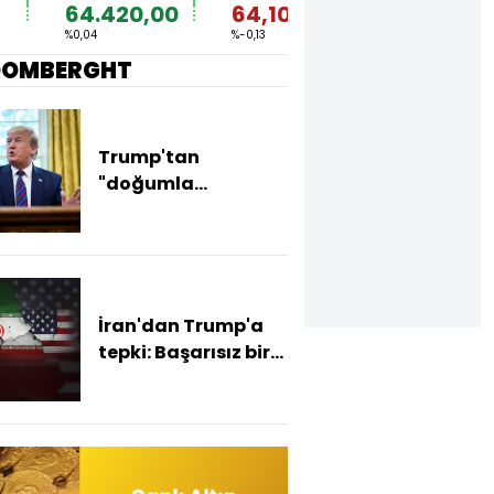
64.420,00
64,1076
1,1522
%0,04
%-0,13
%-0,03
OOMBERGHT
Trump'tan
"doğumla
vatandaşlık" kararı
İran'dan Trump'a
tepki: Başarısız bir
tiyatro diplomasisi