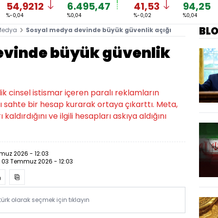
54,9212
6.495,47
41,53
94,25
%-0,04
%0,04
%-0,02
%0,04
BL
Medya
Sosyal medya devinde büyük güvenlik açığı
evinde büyük güvenlik
k cinsel istismar içeren paralı reklamların
 sahte bir hesap kurarak ortaya çıkarttı. Meta,
kaldırdığını ve ilgili hesapları askıya aldığını
uz 2026 - 12:03
:
03 Temmuz 2026 - 12:03
rk olarak seçmek için tıklayın