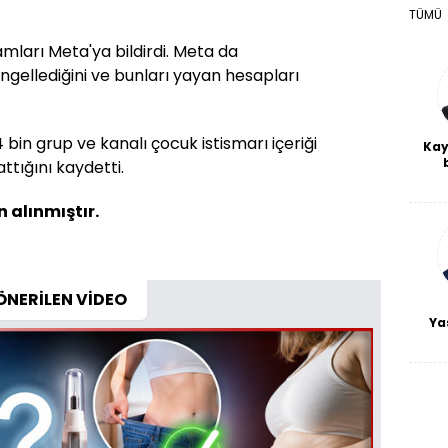
TÜMÜ
amları Meta'ya bildirdi. Meta da
ngellediğini ve bunları yayan hesapları
bin grup ve kanalı çocuk istismarı içeriği
Kay
ttığını kaydetti.
De
haf
 alınmıştır.
a
bl
ÖNERİLEN VİDEO
Ya