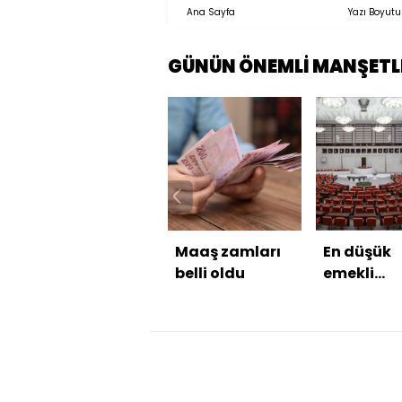
Ana Sayfa
Yazı Boyutu
GÜNÜN ÖNEMLİ MANŞETL
Maaş zamları
En düşük
belli oldu
emekli
aylığının
artırılmas
ilişkin tekl
TBMM'ye
sunulaca