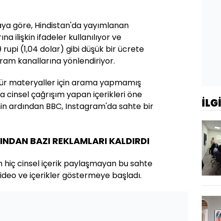
aya göre, Hindistan'da yayımlanan
a ilişkin ifadeler kullanılıyor ve
99 rupi (1,04 dolar) gibi düşük bir ücrete
gram kanallarına yönlendiriyor.
 tür materyaller için arama yapmamış
eya cinsel çağrışım yapan içerikleri öne
İLG
nin ardından BBC, Instagram'da sahte bir
DINDAN BAZI REKLAMLARI KALDIRDI
m hiç cinsel içerik paylaşmayan bu sahte
 video ve içerikler göstermeye başladı.