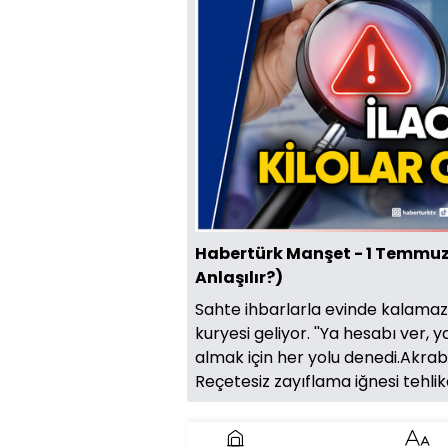
Süre
0:00
Yüklendi
:
0.23%
Oynat
Sesi
Aç
Habertürk Manşet - 1 Temmuz 
Anlaşılır?)
Sahte ihbarlarla evinde kalamaz o
kuryesi geliyor. ''Ya hesabı ver,
almak için her yolu denedi.Akrabal
Reçetesiz zayıflama iğnesi tehlike