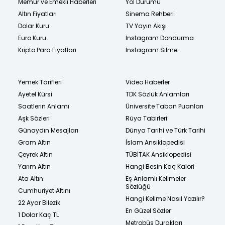
Memur ve Emekli Haberleri
Yol Durumu
Altın Fiyatları
Sinema Rehberi
Dolar Kuru
TV Yayın Akışı
Euro Kuru
Instagram Dondurma
Kripto Para Fiyatları
Instagram Silme
Yemek Tarifleri
Video Haberler
Ayetel Kürsi
TDK Sözlük Anlamları
Saatlerin Anlamı
Üniversite Taban Puanları
Aşk Sözleri
Rüya Tabirleri
Günaydın Mesajları
Dünya Tarihi ve Türk Tarihi
Gram Altın
İslam Ansiklopedisi
Çeyrek Altın
TÜBİTAK Ansiklopedisi
Yarım Altın
Hangi Besin Kaç Kalori
Ata Altın
Eş Anlamlı Kelimeler
Sözlüğü
Cumhuriyet Altını
Hangi Kelime Nasıl Yazılır?
22 Ayar Bilezik
En Güzel Sözler
1 Dolar Kaç TL
Metrobüs Durakları