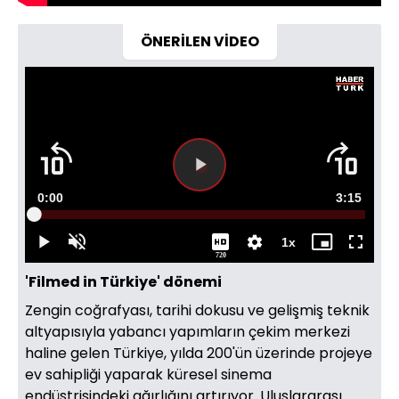
ÖNERİLEN VİDEO
Videoyu
Süre
0:00
Toplam
3:15
Oynat
Yüklendi
:
11.28%
Süre
1x
Oynat
Sesi
Oynatma
Mini
Tam
720
Aç
Hızı
oynatıcı
Ekran
'Filmed in Türkiye' dönemi
Zengin coğrafyası, tarihi dokusu ve gelişmiş teknik
altyapısıyla yabancı yapımların çekim merkezi
haline gelen Türkiye, yılda 200'ün üzerinde projeye
ev sahipliği yaparak küresel sinema
endüstrisindeki ağırlığını artırıyor. Uluslararası