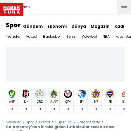
Canlı
Spor
Gündem
Ekonomi
Dünya
Magazin
Kadın
Futbol
Transfer
Basketbol
Tenis
Voleybol
NBA
Puan Du
ASF
BJK
ÇRZ
ALNY
ÇFK
EFK
EYP
FB
GS
0
0
0
0
0
0
0
0
0
Haberler
Spor
Futbol
Süper Lig
Galatasaray
Galatasaray'dan kiralık giden futbolcular sezonu nasıl