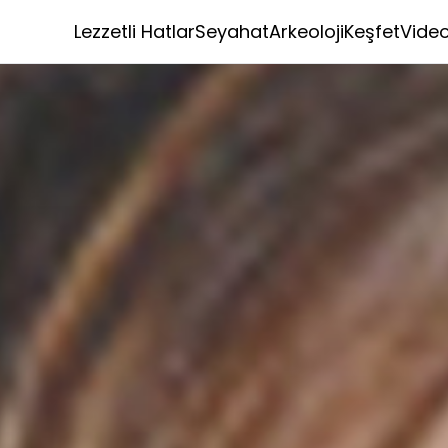
Lezzetli Hatlar
Seyahat
Arkeoloji
Keşfet
Vide