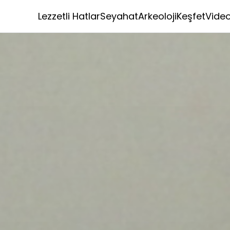
Lezzetli Hatlar
Seyahat
Arkeoloji
Keşfet
Vide