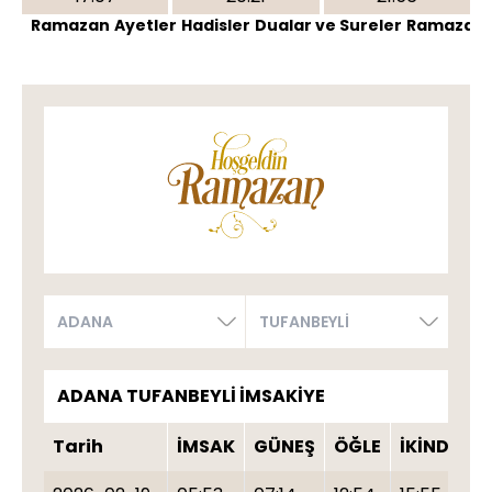
Ramazan
Ayetler
Hadisler
Dualar ve Sureler
Ramazand
ADANA TUFANBEYLİ İMSAKİYE
Tarih
İMSAK
GÜNEŞ
ÖĞLE
İKİNDİ
A