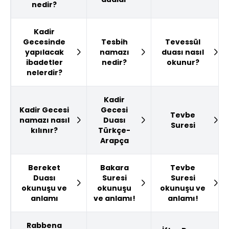
nedir?
Kadir
Gecesinde
Tesbih
Tevessül
yapılacak
namazı
duası nasıl
ibadetler
nedir?
okunur?
nelerdir?
Kadir
Kadir Gecesi
Gecesi
Tevbe
namazı nasıl
Duası
Suresi
kılınır?
Türkçe-
Arapça
Bereket
Bakara
Tevbe
Duası
Suresi
Suresi
okunuşu ve
okunuşu
okunuşu ve
anlamı
ve anlamı!
anlamı!
Rabbena