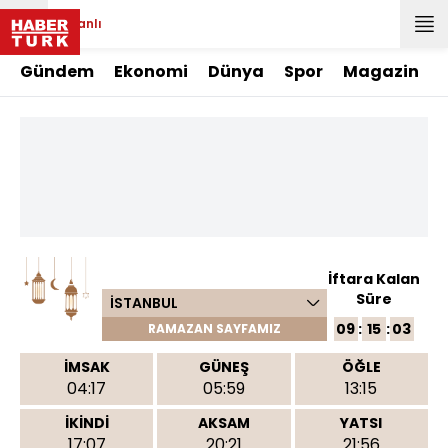
Canlı
Gündem
Ekonomi
Dünya
Spor
Magazin
İftara Kalan
Süre
İSTANBUL
09
:
15
:
03
RAMAZAN SAYFAMIZ
İMSAK
GÜNEŞ
ÖĞLE
04:17
05:59
13:15
İKİNDİ
AKSAM
YATSI
17:07
20:21
21:56