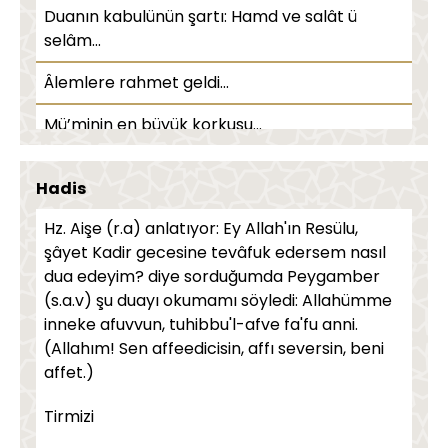
Boy abdesti/Gusül abdesti nasıl alınır?
Duanın kabulünün şartı: Hamd ve salât ü
selâm...
Sahur duası nedir, nasıl edilir?
Âlemlere rahmet geldi...
Mü’minin en büyük korkusu...
İtikatla alâkalı bahisleri çok iyi öğrenmek
Hadis
gerekir
Hz. Aişe (r.a) anlatıyor: Ey Allah'ın Resülu,
Efendimiz (SAS) birbirimizi sevmeyi
şâyet Kadir gecesine tevâfuk edersem nasıl
emretmiştir...
dua edeyim? diye sorduğumda Peygamber
İnsanlığın kurtuluş reçetesi...
(s.a.v) şu duayı okumamı söyledi: Allahümme
inneke afuvvun, tuhibbu'l-afve fa'fu anni.
Aile ve din terbiyesi...
(Allahım! Sen affeedicisin, affı seversin, beni
affet.)
Şahitler arasında...
Tirmizi
Efendimiz'e (SAS), nefsin hilelerini sorarlardı...