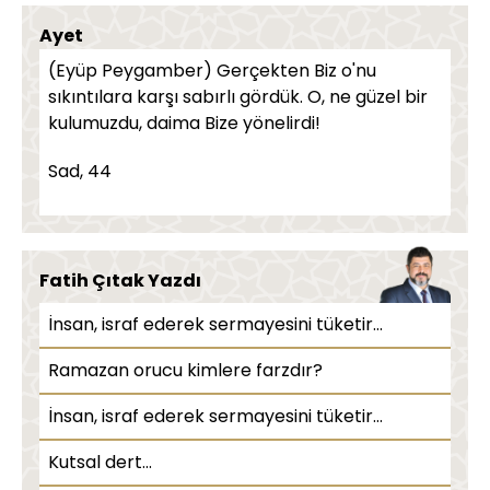
Oruca niyet nasıl edilir?
Ayet
(Eyüp Peygamber) Gerçekten Biz o'nu
Oruç kimlere farz değildir?
sıkıntılara karşı sabırlı gördük. O, ne güzel bir
İlaç kullananlara oruç farz mıdır?
kulumuzdu, daima Bize yönelirdi!
Ezan bitene kadar yemek yenilebilir mi?
Sad, 44
Yolculuk yapan kişi oruç tutabilir mi?
Vergi zekat yerine geçer mi?
Fatih Çıtak Yazdı
Kusmak orucu bozar mı?
İnsan, israf ederek sermayesini tüketir...
İnsülin iğnesi orucu bozar mı?
Ramazan orucu kimlere farzdır?
Fitre miktarı ne kadardır?
İnsan, israf ederek sermayesini tüketir...
Ramazan ayında edilecek dualar nelerdir?
Kutsal dert...