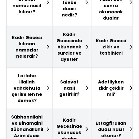
tövbe
namaz nasıl
sonra
duası
kılınır?
okunacak
nedir?
dualar
Kadir
Kadir Gecesi
Gecesinde
Kadir Gecesi
kılınan
okunacak
zikir ve
namazlar
sureler ve
tesbihleri
nelerdir?
ayetler
La ilahe
illallah
Salavat
Adetliyken
vahdehu la
nasıl
zikir çekilir
şerike leh ne
getirilir?
mi?
demek?
Sübhanallahi
Kadir
Ve Bihamdihi
Estağfirullah
Gecesinde
Sübhanallahil
duası nasıl
okunacak
Azim duası
okunur?
dualar