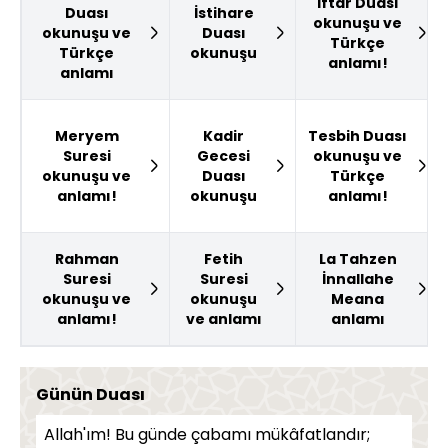
İftar Duası
Duası
İstihare
okunuşu ve
okunuşu ve
Duası
Türkçe
Türkçe
okunuşu
anlamı!
anlamı
Meryem
Kadir
Tesbih Duası
Suresi
Gecesi
okunuşu ve
okunuşu ve
Duası
Türkçe
anlamı!
okunuşu
anlamı!
Rahman
Fetih
La Tahzen
Suresi
Suresi
İnnallahe
okunuşu ve
okunuşu
Meana
anlamı!
ve anlamı
anlamı
Günün Duası
Allah'ım! Bu günde çabamı mükâfatlandır;