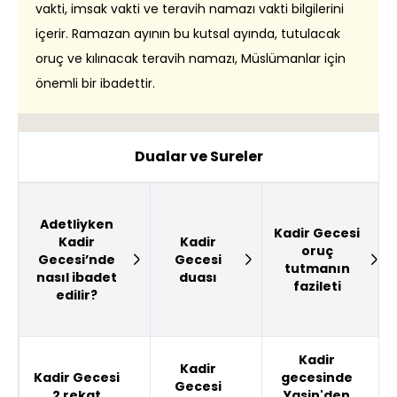
vakti, imsak vakti ve teravih namazı vakti bilgilerini
içerir. Ramazan ayının bu kutsal ayında, tutulacak
oruç ve kılınacak teravih namazı, Müslümanlar için
önemli bir ibadettir.
Dualar ve Sureler
Adetliyken
Kadir Gecesi
Kadir
Kadir
oruç
Gecesi’nde
Gecesi
tutmanın
nasıl ibadet
duası
fazileti
edilir?
Kadir
Kadir
Kadir Gecesi
gecesinde
Gecesi
2 rekat
Yasin'den