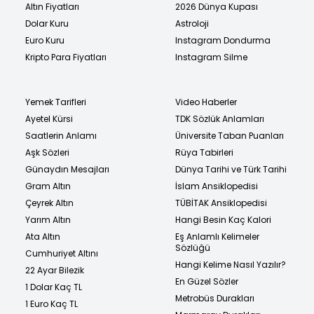
Altın Fiyatları
2026 Dünya Kupası
Dolar Kuru
Astroloji
Euro Kuru
Instagram Dondurma
Kripto Para Fiyatları
Instagram Silme
Yemek Tarifleri
Video Haberler
Ayetel Kürsi
TDK Sözlük Anlamları
Saatlerin Anlamı
Üniversite Taban Puanları
Aşk Sözleri
Rüya Tabirleri
Günaydın Mesajları
Dünya Tarihi ve Türk Tarihi
Gram Altın
İslam Ansiklopedisi
Çeyrek Altın
TÜBİTAK Ansiklopedisi
Yarım Altın
Hangi Besin Kaç Kalori
Ata Altın
Eş Anlamlı Kelimeler
Sözlüğü
Cumhuriyet Altını
Hangi Kelime Nasıl Yazılır?
22 Ayar Bilezik
En Güzel Sözler
1 Dolar Kaç TL
Metrobüs Durakları
1 Euro Kaç TL