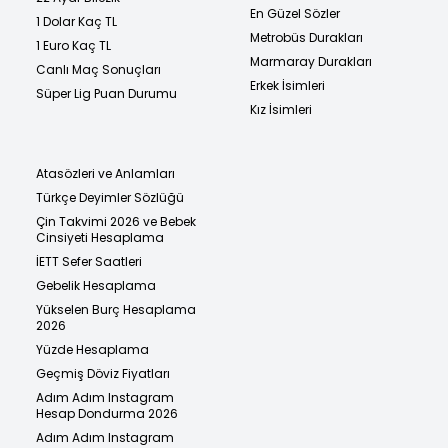
En Güzel Sözler
1 Dolar Kaç TL
Metrobüs Durakları
1 Euro Kaç TL
Marmaray Durakları
Canlı Maç Sonuçları
Erkek İsimleri
Süper Lig Puan Durumu
Kız İsimleri
Atasözleri ve Anlamları
Türkçe Deyimler Sözlüğü
Çin Takvimi 2026 ve Bebek
Cinsiyeti Hesaplama
İETT Sefer Saatleri
Gebelik Hesaplama
Yükselen Burç Hesaplama
2026
Yüzde Hesaplama
Geçmiş Döviz Fiyatları
Adım Adım Instagram
Hesap Dondurma 2026
Adım Adım Instagram