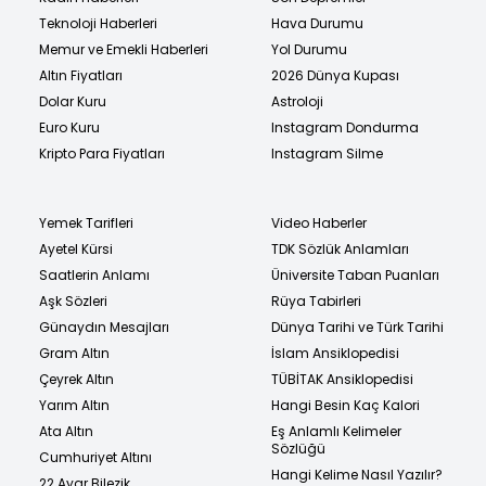
Teknoloji Haberleri
Hava Durumu
Memur ve Emekli Haberleri
Yol Durumu
Altın Fiyatları
2026 Dünya Kupası
Dolar Kuru
Astroloji
Euro Kuru
Instagram Dondurma
Kripto Para Fiyatları
Instagram Silme
Yemek Tarifleri
Video Haberler
Ayetel Kürsi
TDK Sözlük Anlamları
Saatlerin Anlamı
Üniversite Taban Puanları
Aşk Sözleri
Rüya Tabirleri
Günaydın Mesajları
Dünya Tarihi ve Türk Tarihi
Gram Altın
İslam Ansiklopedisi
Çeyrek Altın
TÜBİTAK Ansiklopedisi
Yarım Altın
Hangi Besin Kaç Kalori
Ata Altın
Eş Anlamlı Kelimeler
Sözlüğü
Cumhuriyet Altını
Hangi Kelime Nasıl Yazılır?
22 Ayar Bilezik