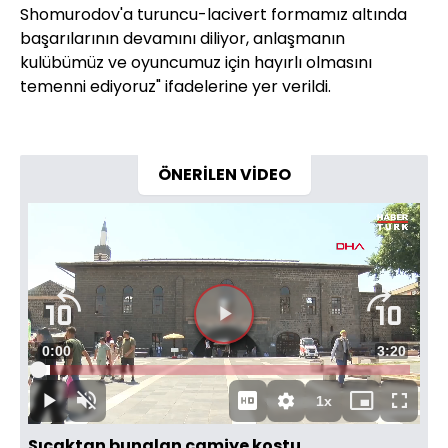
Shomurodov'a turuncu-lacivert formamız altında
başarılarının devamını diliyor, anlaşmanın
kulübümüz ve oyuncumuz için hayırlı olmasını
temenni ediyoruz" ifadelerine yer verildi.
ÖNERİLEN VİDEO
Videoyu
Süre
0:00
Toplam
3:20
Oynat
Yüklendi
:
3.12%
Süre
1x
Oynat
Sesi
Oynatma
Mini
Tam
Aç
Hızı
oynatıcı
Ekran
Sıcaktan bunalan camiye koştu