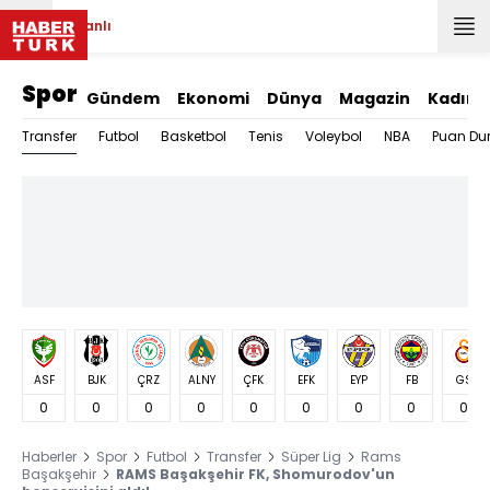
Canlı
Spor
Gündem
Ekonomi
Dünya
Magazin
Kadın
Transfer
Futbol
Basketbol
Tenis
Voleybol
NBA
Puan Du
ASF
BJK
ÇRZ
ALNY
ÇFK
EFK
EYP
FB
GS
0
0
0
0
0
0
0
0
0
Haberler
Spor
Futbol
Transfer
Süper Lig
Rams
Başakşehir
RAMS Başakşehir FK, Shomurodov'un