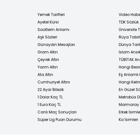
Yemek Tarifleri
Video Habe
Ayetel Kürsi
TDK Sözlük
i
Saatlerin Anlamı
Üniversite
Aşk Sözleri
Rüya Tabirl
Günaydın Mesajları
Dünya Tarih
Gram Altın
İslam Ansi
Çeyrek Altın
TÜBİTAK An
Yarım Altın
Hangi Besi
Ata Altın
Eş Anlamlı 
Cumhuriyet Altını
Hangi Kelim
22 Ayar Bilezik
En Güzel Sö
1 Dolar Kaç TL
Metrobüs D
1 Euro Kaç TL
Marmaray D
Canlı Maç Sonuçları
Erkek İsimle
Süper Lig Puan Durumu
Kız İsimleri