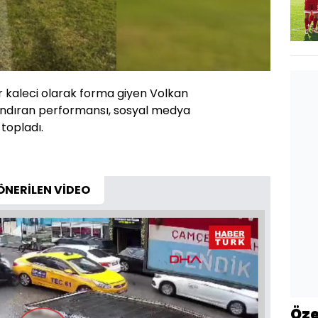
Yüklendi
:
100.00%
Oynatma
Hızı
r kaleci olarak forma giyen Volkan
i andıran performansı, sosyal medya
 topladı.
ÖNERİLEN VİDEO
Öze