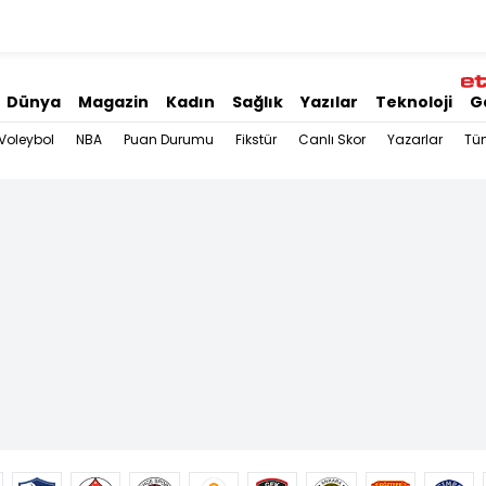
Dünya
Magazin
Kadın
Sağlık
Yazılar
Teknoloji
G
Voleybol
NBA
Puan Durumu
Fikstür
Canlı Skor
Yazarlar
Tü