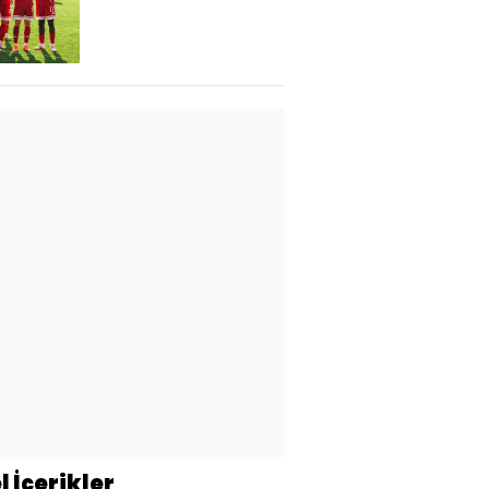
kazandı!
l İçerikler