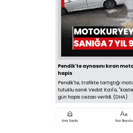
Pendik'te aynasını kıran moto
hapis
Pendik'te, trafikte tartıştığı m
tutuklu sanık Vedat Kızıl'a, "kas
gün hapis cezası verildi. (DHA)
Ana Sayfa
Yazı Boyutu