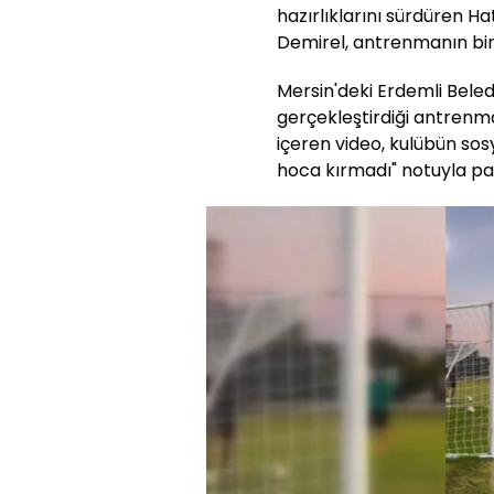
hazırlıklarını sürdüren H
Demirel, antrenmanın bir
Mersin'deki Erdemli Beled
gerçekleştirdiği antrenma
içeren video, kulübün so
hoca kırmadı" notuyla pay