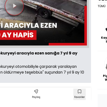
TÜMÜ
Videoyu
Oynat
Kay
De
haf
kuryeyi aracıyla ezen sanığa 7 yıl 9 ay
a
bl
otokuryeyi otomobiliyle çarparak yaralayan
ten öldürmeye teşebbüs" suçundan 7 yıl 9 ay 10
Pi
W
T
Paylaş
Favoriler