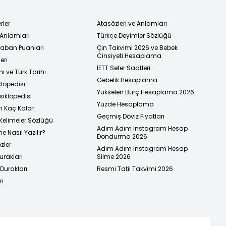
rler
Atasözleri ve Anlamları
 Anlamları
Türkçe Deyimler Sözlüğü
 Taban Puanları
Çin Takvimi 2026 ve Bebek
Cinsiyeti Hesaplama
eri
İETT Sefer Saatleri
i ve Türk Tarihi
Gebelik Hesaplama
klopedisi
Yükselen Burç Hesaplama 2026
siklopedisi
Yüzde Hesaplama
n Kaç Kalori
Geçmiş Döviz Fiyatları
Kelimeler Sözlüğü
Adım Adım Instagram Hesap
e Nasıl Yazılır?
Dondurma 2026
zler
Adım Adım Instagram Hesap
urakları
Silme 2026
urakları
Resmi Tatil Takvimi 2026
ri