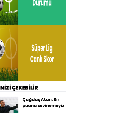
İNİZİ ÇEKEBİLİR
Çağdaş Atan: Bir
puana sevinemeyiz