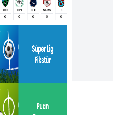
KOC
KON
İBFK
SAMS
TS
0
0
0
0
0