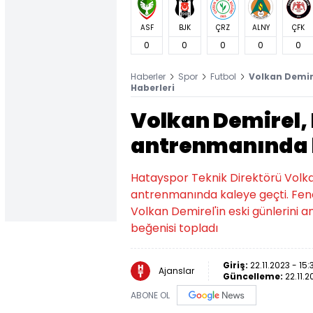
ASF
BJK
ÇRZ
ALNY
ÇFK
0
0
0
0
0
Haberler
Spor
Futbol
Volkan Demir
Haberleri
Volkan Demirel,
antrenmanında 
Hatayspor Teknik Direktörü Volka
antrenmanında kaleye geçti. Fene
Volkan Demirel'in eski günlerini 
beğenisi topladı
Giriş:
22.11.2023 - 15:
Ajanslar
Güncelleme:
22.11.2
ABONE OL