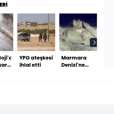
ERİ
oji'den
YPG ateşkesi
Marmara
Gal
"sarı"
ihlal etti
Denizi'ne
Ali 
arı!
düşmüştü!
sert
50 yıl sonra
açı
yeni
parçaları
bulundu