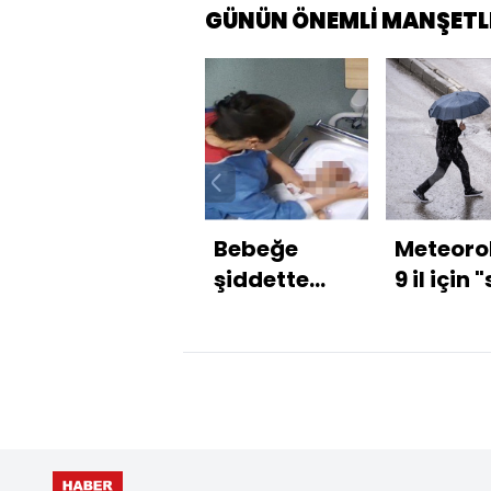
GÜNÜN ÖNEMLİ MANŞETL
Bebeğe
Meteorol
şiddette
9 il için 
hemşire
kodlu uy
polise teslim
oldu!