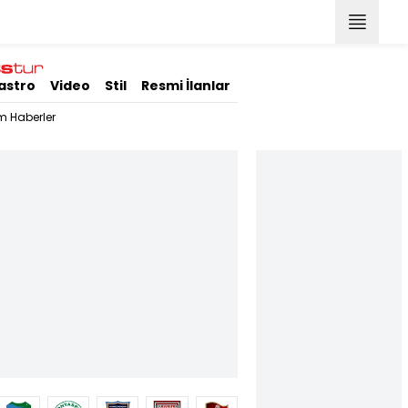
astro
Video
Stil
Resmi İlanlar
m Haberler