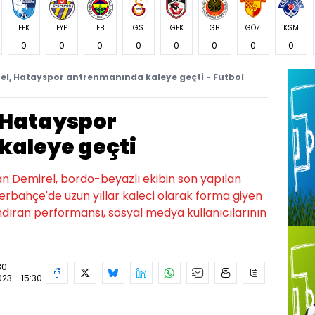
EFK
EYP
FB
GS
GFK
GB
GÖZ
KSM
0
0
0
0
0
0
0
0
el, Hatayspor antrenmanında kaleye geçti - Futbol
 Hatayspor
kaleye geçti
n Demirel, bordo-beyazlı ekibin son yapılan
rbahçe'de uzun yıllar kaleci olarak forma giyen
andıran performansı, sosyal medya kullanıcılarının
30
023 - 15:30