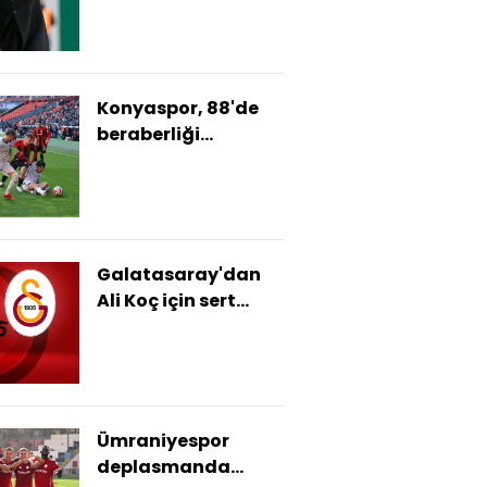
Konyaspor, 88'de
beraberliği
kurtardı!
Galatasaray'dan
Ali Koç için sert
açıklama!
Ümraniyespor
deplasmanda