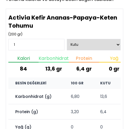
Activia Kefir Ananas-Papaya-Keten
Tohumu
(
200
gr)
Kalori
Karbonhidrat
Protein
Yağ
84
13,6
gr
6,4
gr
0
gr
BESIN DEĞERLERI
100 GR
KUTU
Karbonhidrat (g)
6,80
13,6
Protein (g)
3,20
6,4
Yağ (g)
0
0