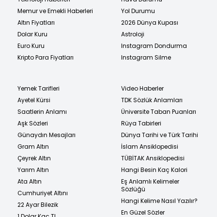
Memur ve Emekli Haberleri
Yol Durumu
Altın Fiyatları
2026 Dünya Kupası
Dolar Kuru
Astroloji
Euro Kuru
Instagram Dondurma
Kripto Para Fiyatları
Instagram Silme
Yemek Tarifleri
Video Haberler
Ayetel Kürsi
TDK Sözlük Anlamları
Saatlerin Anlamı
Üniversite Taban Puanları
Aşk Sözleri
Rüya Tabirleri
Günaydın Mesajları
Dünya Tarihi ve Türk Tarihi
Gram Altın
İslam Ansiklopedisi
Çeyrek Altın
TÜBİTAK Ansiklopedisi
Yarım Altın
Hangi Besin Kaç Kalori
Ata Altın
Eş Anlamlı Kelimeler
Sözlüğü
Cumhuriyet Altını
Hangi Kelime Nasıl Yazılır?
22 Ayar Bilezik
En Güzel Sözler
1 Dolar Kaç TL