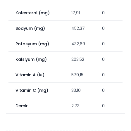
Kolesterol (mg)
17,91
0
Sodyum (mg)
452,37
0
Potasyum (mg)
432,69
0
Kalsiyum (mg)
203,52
0
Vitamin A (iu)
579,15
0
Vitamin C (mg)
33,10
0
Demir
2,73
0