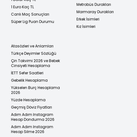
Metrobüs Durakları
1 Euro Kaç TL
Marmaray Durakları
Canlı Maç Sonuçları
Erkek İsimleri
Süper Lig Puan Durumu
Kız İsimleri
Atasözleri ve Anlamları
Türkçe Deyimler Sözlüğü
Çin Takvimi 2026 ve Bebek
Cinsiyeti Hesaplama
İETT Sefer Saatleri
Gebelik Hesaplama
Yükselen Burç Hesaplama
2026
Yüzde Hesaplama
Geçmiş Döviz Fiyatları
Adım Adım Instagram
Hesap Dondurma 2026
Adım Adım Instagram
Hesap Silme 2026