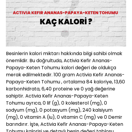
Besinlerin kalori miktarı hakkında bilgi sahibi olmak
önemlidir. Bu doğrultuda, Activia Kefir Ananas-
Papaya-Keten Tohumu kalori değeri de oldukça
merak edilmektedir. 100 gram Activia Kefir Ananas-
Papaya-Keten Tohumu , ortalama 84 kaloriye, 13,60
karbonhidrata, 6,40 proteine ve 0 yağ değerine
sahiptir. Activia Kefir Ananas-Papaya-Keten
Tohumu ayrıca, 0 lif (g), 0 kolesterol (mg), 0
sodyum (mg), 0 potasyum (mg), 240 kalsiyum
(mg), 0 vitamin A (iu), 0 vitamin C (mg) ve 0 Demir
barındırır. İşte, Activia Kefir Ananas-Papaya-Keten
Tohumu kalorisi ve detaylı besin değeri tablosu…