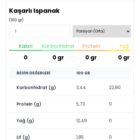
Kaşarlı Ispanak
(
100
gr)
Kalori
Karbonhidrat
Protein
Yağ
0
0
gr
0
gr
0
gr
BESIN DEĞERLERI
100 GR
Karbonhidrat (g)
3,44
22,80
Protein (g)
5,73
0
Yağ (g)
12,49
0
Lif (g)
1,85
0