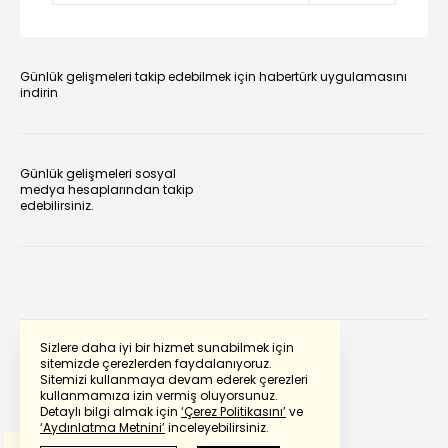
Günlük gelişmeleri takip edebilmek için habertürk uygulamasını
indirin
Günlük gelişmeleri sosyal
medya hesaplarından takip
edebilirsiniz.
Sizlere daha iyi bir hizmet sunabilmek için
sitemizde çerezlerden faydalanıyoruz.
Sitemizi kullanmaya devam ederek çerezleri
Powered by
Translate
kullanmamıza izin vermiş oluyorsunuz.
Detaylı bilgi almak için
‘Çerez Politikasını’
ve
‘Aydınlatma Metnini’
inceleyebilirsiniz.
Bu çeviride
Google Translete
kullanılmıştır.