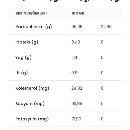
BESIN DEĞERLERI
100 GR
Karbonhidrat (g)
96,05
22,80
Protein (g)
9,43
0
Yağ (g)
1,31
0
Lif (g)
0,81
0
Kolesterol (mg)
24,82
0
Sodyum (mg)
93,89
0
Potasyum (mg)
71,99
0