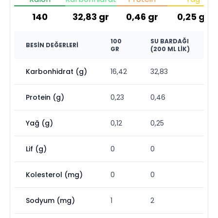
140
32,83
gr
0,46
gr
0,25
gr
100
SU BARDAĞI
BESIN DEĞERLERI
GR
(200 ML LIK)
Karbonhidrat (g)
16,42
32,83
Protein (g)
0,23
0,46
Yağ (g)
0,12
0,25
Lif (g)
0
0
Kolesterol (mg)
0
0
Sodyum (mg)
1
2