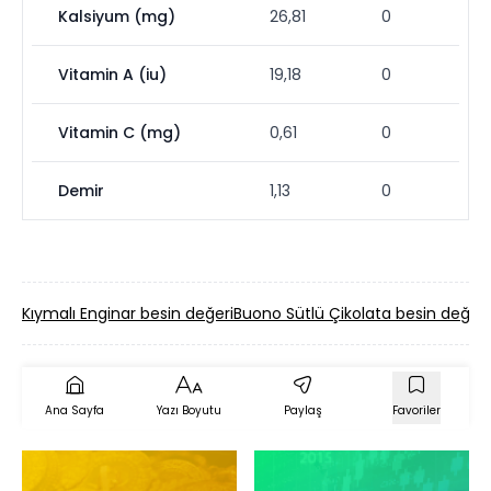
Kalsiyum (mg)
26,81
0
Vitamin A (iu)
19,18
0
Vitamin C (mg)
0,61
0
Demir
1,13
0
Kıymalı Enginar besin değeri
Buono Sütlü Çikolata besin değeri
Ana Sayfa
Yazı Boyutu
Paylaş
Favoriler