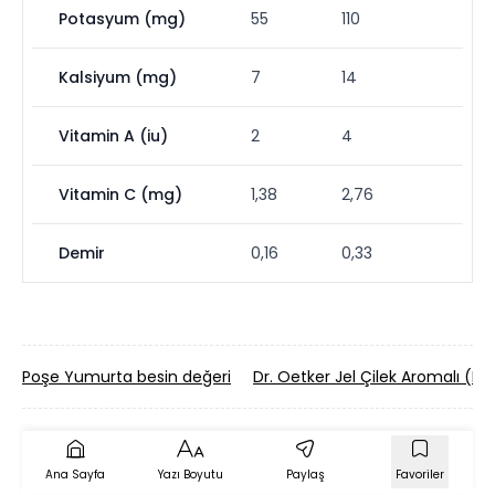
Potasyum (mg)
55
110
Kalsiyum (mg)
7
14
Vitamin A (iu)
2
4
Vitamin C (mg)
1,38
2,76
Demir
0,16
0,33
Poşe Yumurta besin değeri
Dr. Oetker Jel Çilek Aromalı (Ha
Ana Sayfa
Yazı Boyutu
Paylaş
Favoriler