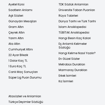
Ayetel Kürsi
TDK Sözlük Anlamları
Saatlerin Anlamı
Üniversite Taban Puanları
Aşk Sözleri
Rüya Tabirleri
Günaydın Mesajları
Dünya Tarihi ve Türk Tarihi
Gram Altın
İslam Ansiklopedisi
Çeyrek Altın
TÜBİTAK Ansiklopedisi
Yarım Altın
Hangi Besin Kaç Kalori
Ata Altın
Eş Anlamlı Kelimeler
Sözlüğü
Cumhuriyet Altını
Hangi Kelime Nasıl Yazılır?
22 Ayar Bilezik
En Güzel Sözler
1 Dolar Kaç TL
Metrobüs Durakları
1 Euro Kaç TL
Marmaray Durakları
Canlı Maç Sonuçları
Erkek İsimleri
Süper Lig Puan Durumu
Kız İsimleri
Atasözleri ve Anlamları
Türkçe Deyimler Sözlüğü