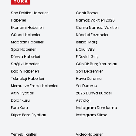
Son Dakika Haberleri
Canlı Borsa
Haberler
Namaz Vakitleri 2026
Ekonomi Haberleri
Cuma Namazı Vakitleri
Güncel Haberler
Nöbetçi Eczaneler
Magazin Haberleri
İstiklal Marşı
Spor Haberleri
E Okul VBS
Dünya Haberleri
E Devlet Giriş
Sağlık Haberleri
Günlük Burç Yorumları
Kadın Haberleri
Son Depremler
Teknoloji Haberleri
Hava Durumu
Memur ve Emekli Haberleri
Yol Durumu
Altın Fiyatları
2026 Dünya Kupası
Dolar Kuru
Astroloji
Euro Kuru
Instagram Dondurma
Kripto Para Fiyatları
Instagram Silme
Yemek Tarifleri
Video Haberler