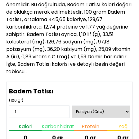
önemlidir. Bu doğrultuda, Badem Tatlısı kalori değeri
de oldukça merak edilmektedir. 100 gram Badem
Tatlısı , ortalama 445,65 kaloriye, 129,67
karbonhidrata, 12,74 proteine ve 1,77 yağ değerine
sahiptir. Badem Tatlısı ayrıca, 1,10 lif (g), 33,51
kolesterol (mg), 126,76 sodyum (mg), 97,18
potasyum (mg), 36,20 kalsiyum (mg), 25,89 vitamin
A (iu), 0,83 vitamin C (mg) ve 1,53 Demir barındırır.
İşte, Badem Tatlısı kalorisi ve detaylı besin değeri
tablosu…
Badem Tatlısı
(
100
gr)
Kalori
Karbonhidrat
Protein
Yağ
0
0
gr
0
gr
0
gr