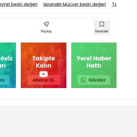
eyniri besin değeri
Ispanaklı Mücver besin değeri
Tarhana Çor
Paylaş
Favoriler