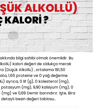
hakkında bilgi sahibi olmak önemlidir. Bu
lkollü) kalori değeri de oldukça merak
ra (Düşük Alkollü) , ortalama 181,50
rata, 1,65 proteine ve 0 yağ değerine
lü) ayrıca, 0 lif (g), 0 kolesterol (mg),
0 potasyum (mg), 9,90 kalsiyum (mg), 0
C (mg) ve 0,69 Demir barındırır. İşte, Bira
e detaylı besin değeri tablosu…