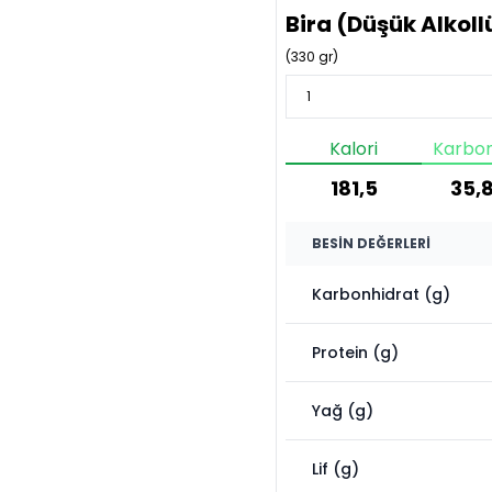
Bira (Düşük Alkoll
(
330
gr)
Kalori
Karbon
181,5
35,8
BESIN DEĞERLERI
Karbonhidrat (g)
Protein (g)
Yağ (g)
Lif (g)