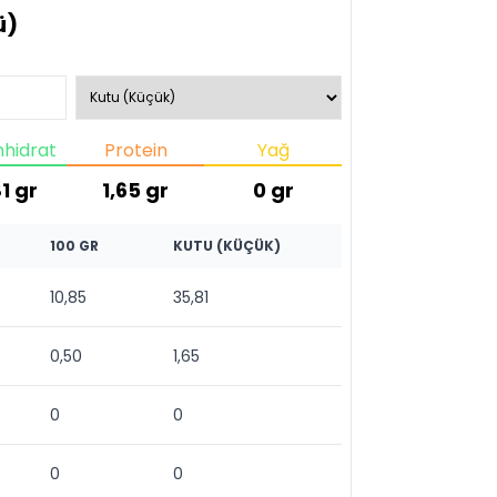
ü)
hidrat
Protein
Yağ
1
gr
1,65
gr
0
gr
100 GR
KUTU (KÜÇÜK)
10,85
35,81
0,50
1,65
0
0
0
0