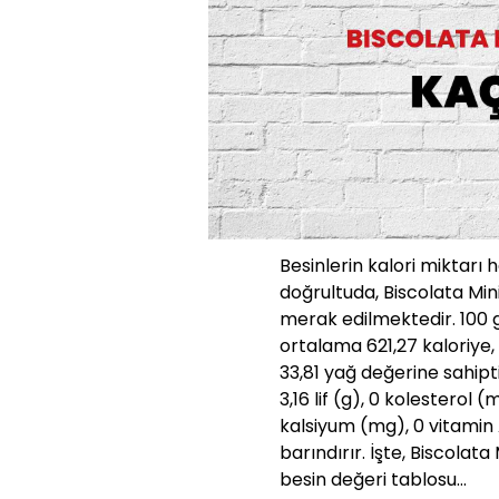
Besinlerin kalori miktarı 
doğrultuda, Biscolata Mini
merak edilmektedir. 100 g
ortalama 621,27 kaloriye,
33,81 yağ değerine sahipti
3,16 lif (g), 0 kolestero
kalsiyum (mg), 0 vitamin 
barındırır. İşte, Biscolata 
besin değeri tablosu…