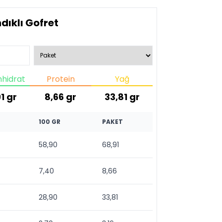
dıklı Gofret
hidrat
Protein
Yağ
1
gr
8,66
gr
33,81
gr
100 GR
PAKET
58,90
68,91
7,40
8,66
28,90
33,81