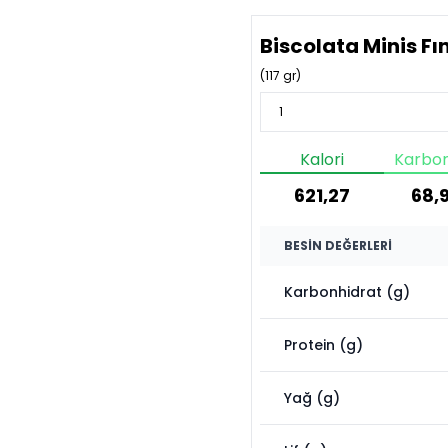
Biscolata Minis Fın
(
117
gr)
Kalori
Karbon
621,27
68,9
BESIN DEĞERLERI
Karbonhidrat (g)
Protein (g)
Yağ (g)