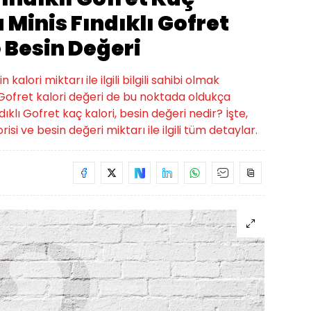
 Minis Fındıklı Gofret
e Besin Değeri
alori miktarı ile ilgili bilgili sahibi olmak
ı Gofret kalori değeri de bu noktada oldukça
ndıklı Gofret kaç kalori, besin değeri nedir? İşte,
risi ve besin değeri miktarı ile ilgili tüm detaylar.