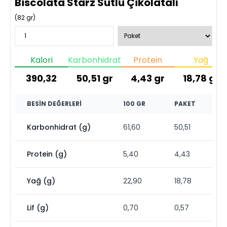
Biscolata Starz Sütlü Çikolatalı
(
82
gr)
Kalori
Karbonhidrat
Protein
Yağ
390,32
50,51
gr
4,43
gr
18,78
gr
BESIN DEĞERLERI
100 GR
PAKET
Karbonhidrat (g)
61,60
50,51
Protein (g)
5,40
4,43
Yağ (g)
22,90
18,78
Lif (g)
0,70
0,57