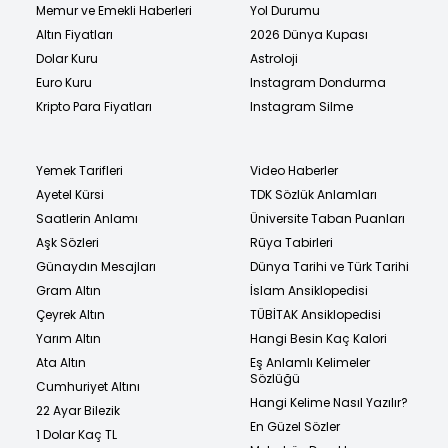
Memur ve Emekli Haberleri
Yol Durumu
Altın Fiyatları
2026 Dünya Kupası
Dolar Kuru
Astroloji
Euro Kuru
Instagram Dondurma
Kripto Para Fiyatları
Instagram Silme
Yemek Tarifleri
Video Haberler
Ayetel Kürsi
TDK Sözlük Anlamları
Saatlerin Anlamı
Üniversite Taban Puanları
Aşk Sözleri
Rüya Tabirleri
Günaydın Mesajları
Dünya Tarihi ve Türk Tarihi
Gram Altın
İslam Ansiklopedisi
Çeyrek Altın
TÜBİTAK Ansiklopedisi
Yarım Altın
Hangi Besin Kaç Kalori
Ata Altın
Eş Anlamlı Kelimeler
Sözlüğü
Cumhuriyet Altını
Hangi Kelime Nasıl Yazılır?
22 Ayar Bilezik
En Güzel Sözler
1 Dolar Kaç TL