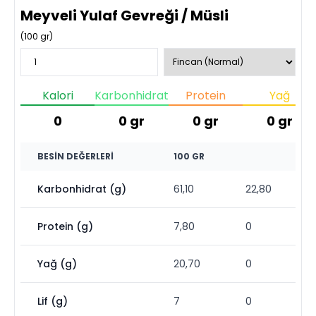
Meyveli Yulaf Gevreği / Müsli
(
100
gr)
Kalori
Karbonhidrat
Protein
Yağ
0
0
gr
0
gr
0
gr
BESIN DEĞERLERI
100 GR
Karbonhidrat (g)
61,10
22,80
Protein (g)
7,80
0
Yağ (g)
20,70
0
Lif (g)
7
0