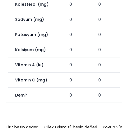
Kolesterol (mg)
0
0
Sodyum (mg)
0
0
Potasyum (mg)
0
0
Kalsiyum (mg)
0
0
Vitamin A (iu)
0
0
Vitamin C (mg)
0
0
Demir
0
0
Tirit besin değeri
Çilek (Pişmiş) besin değeri
Koyun Sütü b