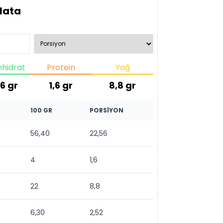
lata
hidrat
Protein
Yağ
56
gr
1,6
gr
8,8
gr
100 GR
PORSIYON
56,40
22,56
4
1,6
22
8,8
6,30
2,52