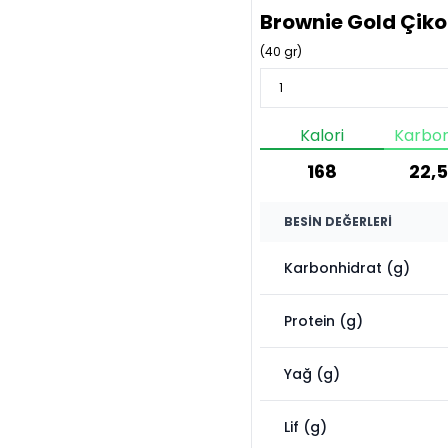
Brownie Gold Çiko
(
40
gr)
Kalori
Karbon
168
22,
BESIN DEĞERLERI
Karbonhidrat (g)
Protein (g)
Yağ (g)
Lif (g)