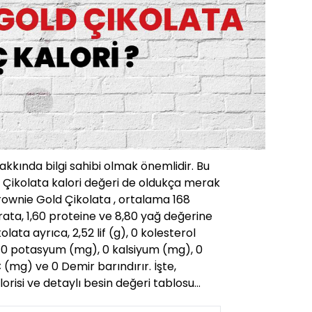
hakkında bilgi sahibi olmak önemlidir. Bu
 Çikolata kalori değeri de oldukça merak
rownie Gold Çikolata , ortalama 168
rata, 1,60 proteine ve 8,80 yağ değerine
lata ayrıca, 2,52 lif (g), 0 kolesterol
 0 potasyum (mg), 0 kalsiyum (mg), 0
C (mg) ve 0 Demir barındırır. İşte,
orisi ve detaylı besin değeri tablosu…