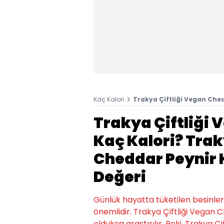
Kaç Kalori
Trakya Çiftliği Vegan Ched
Trakya Çiftliği
Kaç Kalori? Trak
Cheddar Peynir K
Değeri
Günlük hayatta tüketilen besinlerin k
önemlidir. Trakya Çiftliği Vegan 
oldukça araştırılır. Peki, Trakya Ç