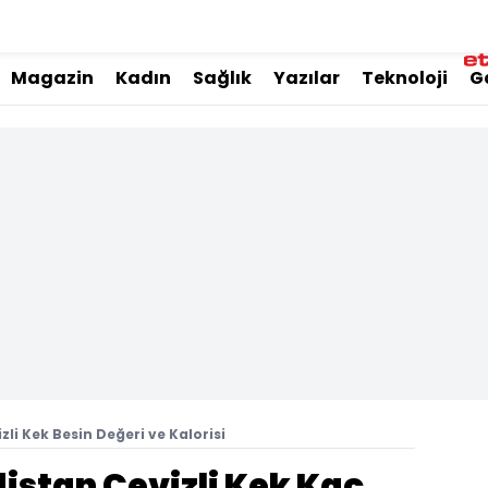
Magazin
Kadın
Sağlık
Yazılar
Teknoloji
G
li Kek Besin Değeri ve Kalorisi
istan Cevizli Kek Kaç