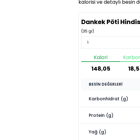
kalorisi ve detaylı besin 
Dankek Pöti Hindis
(
35
gr)
Kalori
Karbon
148,05
18,5
BESIN DEĞERLERI
Karbonhidrat (g)
Protein (g)
Yağ (g)