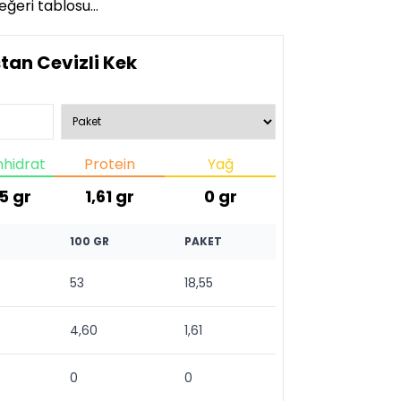
değeri tablosu…
tan Cevizli Kek
hidrat
Protein
Yağ
5
gr
1,61
gr
0
gr
100 GR
PAKET
53
18,55
4,60
1,61
0
0