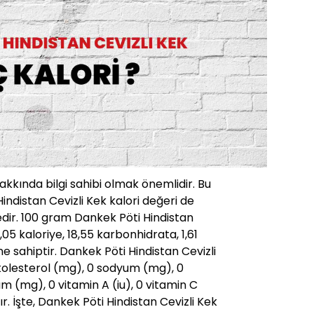
hakkında bilgi sahibi olmak önemlidir. Bu
indistan Cevizli Kek kalori değeri de
ir. 100 gram Dankek Pöti Hindistan
,05 kaloriye, 18,55 karbonhidrata, 1,61
e sahiptir. Dankek Pöti Hindistan Cevizli
0 kolesterol (mg), 0 sodyum (mg), 0
 (mg), 0 vitamin A (iu), 0 vitamin C
. İşte, Dankek Pöti Hindistan Cevizli Kek