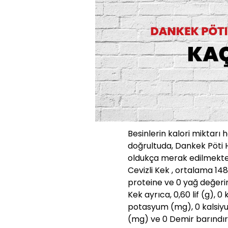
Besinlerin kalori miktarı 
doğrultuda, Dankek Pöti H
oldukça merak edilmekted
Cevizli Kek , ortalama 148
proteine ve 0 yağ değerin
Kek ayrıca, 0,60 lif (g), 
potasyum (mg), 0 kalsiyum
(mg) ve 0 Demir barındırır