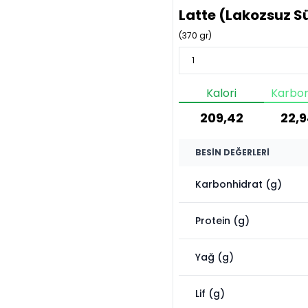
Latte (Lakozsuz Sü
(
370
gr)
Kalori
Karbon
209,42
22,
BESIN DEĞERLERI
Karbonhidrat (g)
Protein (g)
Yağ (g)
Lif (g)