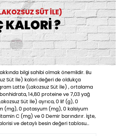
hakkında bilgi sahibi olmak önemlidir. Bu
uz Süt İle) kalori değeri de oldukça
ram Latte (Lakozsuz Süt İle) , ortalama
rbonhidrata, 14,80 proteine ve 7,03 yağ
akozsuz Süt İle) ayrıca, 0 lif (g), 0
um (mg), 0 potasyum (mg), 0 kalsiyum
vitamin C (mg) ve 0 Demir barındırır. İşte,
alorisi ve detaylı besin değeri tablosu…