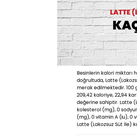
Besinlerin kalori miktarı 
doğrultuda, Latte (Lakozs
merak edilmektedir. 100 g
209,42 kaloriye, 22,94 ka
değerine sahiptir. Latte (L
kolesterol (mg), 0 sody
(mg), 0 vitamin A (iu), 0 
Latte (Lakozsuz Süt İle) k