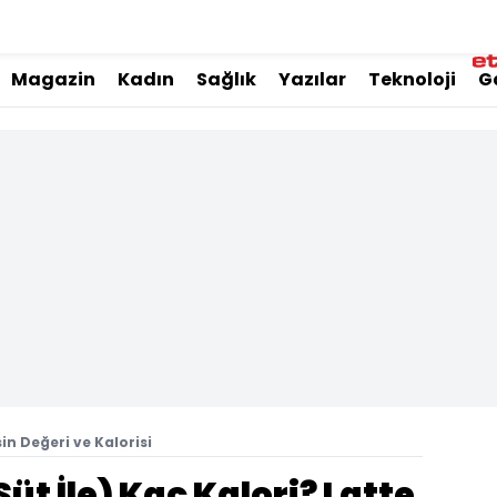
Magazin
Kadın
Sağlık
Yazılar
Teknoloji
G
sin Değeri ve Kalorisi
üt İle) Kaç Kalori? Latte