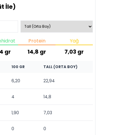
t İle)
hidrat
Protein
Yağ
94
gr
14,8
gr
7,03
gr
100 GR
TALL (ORTA BOY)
6,20
22,94
4
14,8
1,90
7,03
0
0