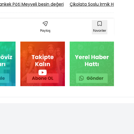
ankek Pöti Meyveli besin değeri
Çikolata Soslu İrmik Helvası bes
Paylaş
Favoriler