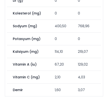
Lif (g)
0
0
Kolesterol (mg)
0
0
Sodyum (mg)
400,50
768,96
Potasyum (mg)
0
0
Kalsiyum (mg)
114,10
219,07
Vitamin A (iu)
67,20
129,02
Vitamin C (mg)
2,10
4,03
Demir
1,60
3,07