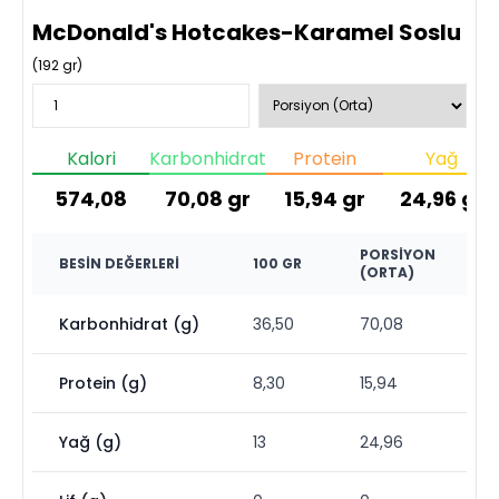
McDonald's Hotcakes-Karamel Soslu
(
192
gr)
Kalori
Karbonhidrat
Protein
Yağ
574,08
70,08
gr
15,94
gr
24,96
gr
PORSIYON
BESIN DEĞERLERI
100 GR
(ORTA)
Karbonhidrat (g)
36,50
70,08
Protein (g)
8,30
15,94
Yağ (g)
13
24,96