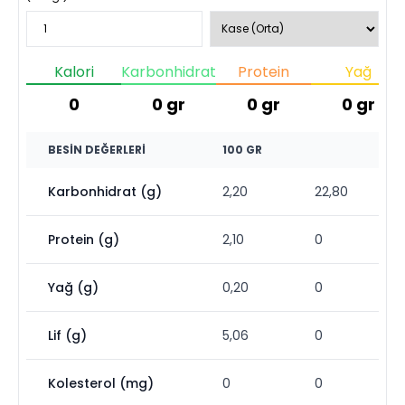
Kalori
Karbonhidrat
Protein
Yağ
0
0
gr
0
gr
0
gr
BESIN DEĞERLERI
100 GR
Karbonhidrat (g)
2,20
22,80
Protein (g)
2,10
0
Yağ (g)
0,20
0
Lif (g)
5,06
0
Kolesterol (mg)
0
0