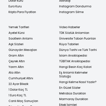
Dolar Kuru
Astroloji
Euro Kuru
Instagram Dondurma
Kripto Para Fiyatları
Instagram Silme
Yemek Tarifleri
Video Haberler
Ayetel Kürsi
TDK Sözlük Anlamları
Saatlerin Anlamı
Üniversite Taban Puanları
Aşk Sözleri
Rüya Tabirleri
Günaydın Mesajları
Dünya Tarihi ve Türk Tarihi
Gram Altın
İslam Ansiklopedisi
Çeyrek Altın
TÜBİTAK Ansiklopedisi
Yarım Altın
Hangi Besin Kaç Kalori
Ata Altın
Eş Anlamlı Kelimeler
Sözlüğü
Cumhuriyet Altını
Hangi Kelime Nasıl Yazılır?
22 Ayar Bilezik
En Güzel Sözler
1 Dolar Kaç TL
Metrobüs Durakları
1 Euro Kaç TL
Marmaray Durakları
Canlı Maç Sonuçları
Erkek İsimleri