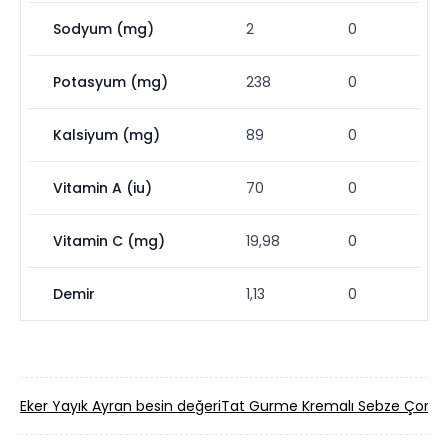
Sodyum (mg)
2
0
Potasyum (mg)
238
0
Kalsiyum (mg)
89
0
Vitamin A (iu)
70
0
Vitamin C (mg)
19,98
0
Demir
1,13
0
Eker Yayık Ayran besin değeri
Tat Gurme Kremalı Sebze Çorbas