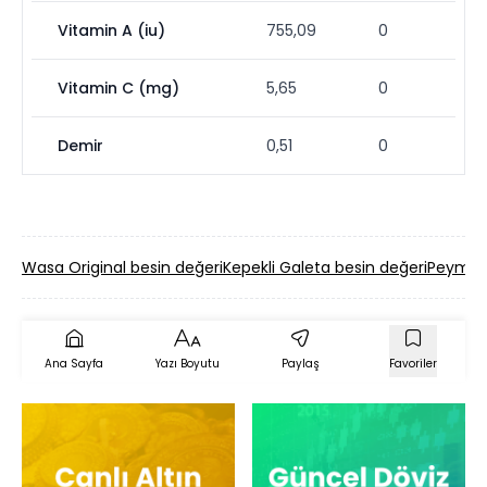
Vitamin A (iu)
755,09
0
Vitamin C (mg)
5,65
0
Demir
0,51
0
Wasa Original besin değeri
Kepekli Galeta besin değeri
Peyman D
Ana Sayfa
Yazı Boyutu
Paylaş
Favoriler