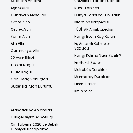
Saatlerin Anlamı
Üniversite Taban Puanları
Aşk Sözleri
Rüya Tabirleri
Günaydın Mesajları
Dünya Tarihi ve Türk Tarihi
Gram Altın
İslam Ansiklopedisi
Çeyrek Altın
TÜBİTAK Ansiklopedisi
Yarım Altın
Hangi Besin Kaç Kalori
Ata Altın
Eş Anlamlı Kelimeler
Sözlüğü
Cumhuriyet Altını
Hangi Kelime Nasıl Yazılır?
22 Ayar Bilezik
En Güzel Sözler
1 Dolar Kaç TL
Metrobüs Durakları
1 Euro Kaç TL
Marmaray Durakları
Canlı Maç Sonuçları
Erkek İsimleri
Süper Lig Puan Durumu
Kız İsimleri
Atasözleri ve Anlamları
Türkçe Deyimler Sözlüğü
Çin Takvimi 2026 ve Bebek
Cinsiyeti Hesaplama