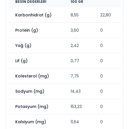
BESIN DEĞERLERI
100 GR
Karbonhidrat (g)
8,55
22,80
Protein (g)
3,60
0
Yağ (g)
2,42
0
Lif (g)
0,77
0
Kolesterol (mg)
7,75
0
Sodyum (mg)
14,43
0
Potasyum (mg)
153,23
0
Kalsiyum (mg)
11,64
0