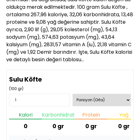
oldukça merak edilmektedir. 100 gram Sulu Köfte ,
ortalama 267,96 kaloriye, 32,06 karbonhidrata, 13,48
proteine ve 9,08 yağ değerine sahiptir. Sulu Köfte
ayrıca, 2,90 lif (g), 29,05 kolesterol (mg), 54,13
sodyum (mg), 574,63 potasyum (mg), 43,64
kalsiyum (mg), 2831,57 vitamin A (iu), 21,18 vitamin C
(mg) ve 1,92 Demir barındırır. İşte, Sulu Köfte kalorisi
ve detaylı besin değeri tablosu…
Sulu Köfte
(
100
gr)
Kalori
Karbonhidrat
Protein
Yağ
0
0
gr
0
gr
0
gr