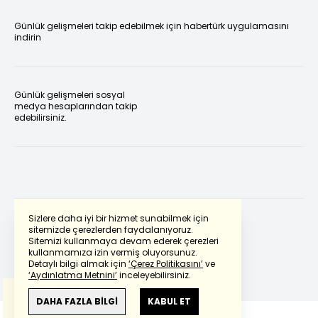
Günlük gelişmeleri takip edebilmek için habertürk uygulamasını
indirin
Günlük gelişmeleri sosyal
medya hesaplarından takip
edebilirsiniz.
Sizlere daha iyi bir hizmet sunabilmek için
sitemizde çerezlerden faydalanıyoruz.
Sitemizi kullanmaya devam ederek çerezleri
Powered by
Translate
kullanmamıza izin vermiş oluyorsunuz.
Detaylı bilgi almak için
‘Çerez Politikasını’
ve
‘Aydınlatma Metnini’
inceleyebilirsiniz.
Bu çeviride
Google Translete
kullanılmıştır.
Anlam ve çeviri hatalarından
haberturk.com
DAHA FAZLA BİLGİ
KABUL ET
sorumlu değildir.