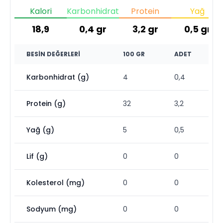
Kalori
Karbonhidrat
Protein
Yağ
18,9
0,4
gr
3,2
gr
0,5
gr
BESIN DEĞERLERI
100 GR
ADET
Karbonhidrat (g)
4
0,4
Protein (g)
32
3,2
Yağ (g)
5
0,5
Lif (g)
0
0
Kolesterol (mg)
0
0
Sodyum (mg)
0
0