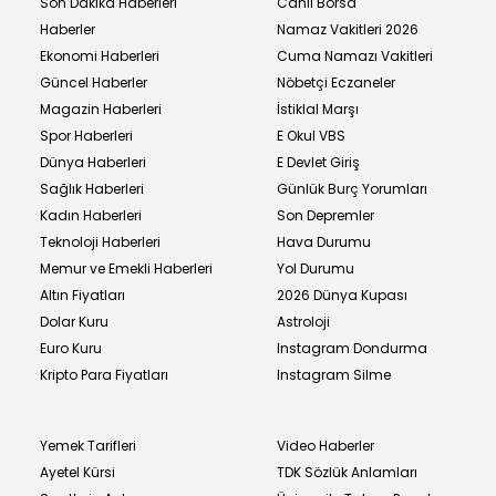
Son Dakika Haberleri
Canlı Borsa
Haberler
Namaz Vakitleri 2026
Ekonomi Haberleri
Cuma Namazı Vakitleri
Güncel Haberler
Nöbetçi Eczaneler
Magazin Haberleri
İstiklal Marşı
Spor Haberleri
E Okul VBS
Dünya Haberleri
E Devlet Giriş
Sağlık Haberleri
Günlük Burç Yorumları
Kadın Haberleri
Son Depremler
Teknoloji Haberleri
Hava Durumu
Memur ve Emekli Haberleri
Yol Durumu
Altın Fiyatları
2026 Dünya Kupası
Dolar Kuru
Astroloji
Euro Kuru
Instagram Dondurma
Kripto Para Fiyatları
Instagram Silme
Yemek Tarifleri
Video Haberler
Ayetel Kürsi
TDK Sözlük Anlamları