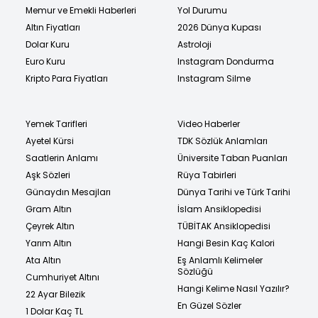
Memur ve Emekli Haberleri
Yol Durumu
Altın Fiyatları
2026 Dünya Kupası
Dolar Kuru
Astroloji
Euro Kuru
Instagram Dondurma
Kripto Para Fiyatları
Instagram Silme
Yemek Tarifleri
Video Haberler
Ayetel Kürsi
TDK Sözlük Anlamları
Saatlerin Anlamı
Üniversite Taban Puanları
Aşk Sözleri
Rüya Tabirleri
Günaydın Mesajları
Dünya Tarihi ve Türk Tarihi
Gram Altın
İslam Ansiklopedisi
Çeyrek Altın
TÜBİTAK Ansiklopedisi
Yarım Altın
Hangi Besin Kaç Kalori
Ata Altın
Eş Anlamlı Kelimeler
Sözlüğü
Cumhuriyet Altını
Hangi Kelime Nasıl Yazılır?
22 Ayar Bilezik
En Güzel Sözler
1 Dolar Kaç TL