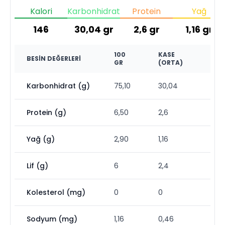
Kalori
Karbonhidrat
Protein
Yağ
146
30,04
gr
2,6
gr
1,16
gr
100
KASE
BESIN DEĞERLERI
GR
(ORTA)
Karbonhidrat (g)
75,10
30,04
Protein (g)
6,50
2,6
Yağ (g)
2,90
1,16
Lif (g)
6
2,4
Kolesterol (mg)
0
0
Sodyum (mg)
1,16
0,46