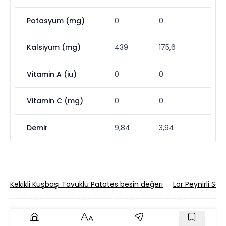
Potasyum (mg)
0
0
Kalsiyum (mg)
439
175,6
Vitamin A (iu)
0
0
Vitamin C (mg)
0
0
Demir
9,84
3,94
Kekikli Kuşbaşı Tavuklu Patates besin değeri
Lor Peynirli Sal