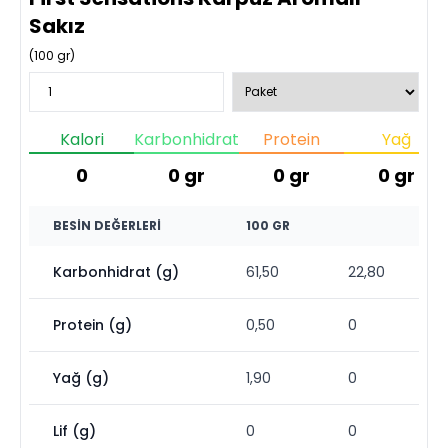
Sakız
(
100
gr)
Kalori
Karbonhidrat
Protein
Yağ
0
0
gr
0
gr
0
gr
BESIN DEĞERLERI
100 GR
Karbonhidrat (g)
61,50
22,80
Protein (g)
0,50
0
Yağ (g)
1,90
0
Lif (g)
0
0