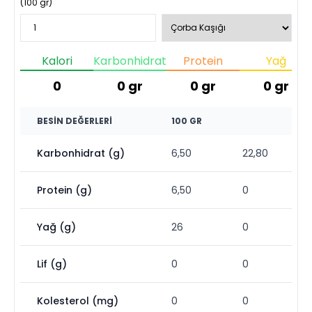
(
100
gr)
Kalori
Karbonhidrat
Protein
Yağ
0
0
gr
0
gr
0
gr
BESIN DEĞERLERI
100 GR
Karbonhidrat (g)
6,50
22,80
Protein (g)
6,50
0
Yağ (g)
26
0
Lif (g)
0
0
Kolesterol (mg)
0
0