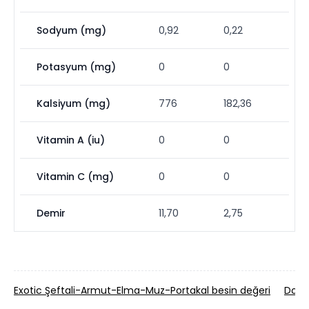
Sodyum (mg)
0,92
0,22
Potasyum (mg)
0
0
Kalsiyum (mg)
776
182,36
Vitamin A (iu)
0
0
Vitamin C (mg)
0
0
Demir
11,70
2,75
Exotic Şeftali-Armut-Elma-Muz-Portakal besin değeri
Domat