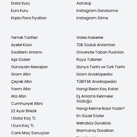
Dolar Kuru
Astroloji
Euro Kuru
Instagram Dondurma
Kripto Para Fiyatları
Instagram Silme
Yemek Tarifleri
Video Haberler
Ayetel Kürsi
TDK Sözlük Anlamları
Saatlerin Anlamı
Üniversite Taban Puanları
Aşk Sözleri
Rüya Tabirleri
Günaydın Mesajları
Dünya Tarihi ve Türk Tarihi
Gram Altın
İslam Ansiklopedisi
Çeyrek Altın
TÜBİTAK Ansiklopedisi
Yarım Altın
Hangi Besin Kaç Kalori
Ata Altın
Eş Anlamlı Kelimeler
Sözlüğü
Cumhuriyet Altını
Hangi Kelime Nasıl Yazılır?
22 Ayar Bilezik
En Güzel Sözler
1 Dolar Kaç TL
Metrobüs Durakları
1 Euro Kaç TL
Marmaray Durakları
Canlı Maç Sonuçları