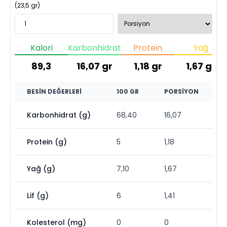
(
23,5
gr)
Kalori
Karbonhidrat
Protein
Yağ
89,3
16,07
gr
1,18
gr
1,67
gr
BESIN DEĞERLERI
100 GR
PORSIYON
Karbonhidrat (g)
68,40
16,07
Protein (g)
5
1,18
Yağ (g)
7,10
1,67
Lif (g)
6
1,41
Kolesterol (mg)
0
0