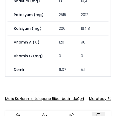
Sodyum (mg)
13
10,4
Potasyum (mg)
2515
2012
Kalsiyum (mg)
206
164,8
Vitamin A (iu)
120
96
Vitamin C (mg)
0
0
Demir
6,37
5,1
Melis Közlenmiş Jalapeno Biber besin değeri
Muratbey Sürme