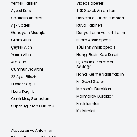
Yemek Tarifleri
Video Haberler
Ayetel Kürsi
TDK Sözlük Anlamları
Saatlerin Anlamı
Üniversite Taban Puanları
Aşk Sözleri
Rüya Tabirleri
Günaydın Mesajları
Dünya Tarihi ve Türk Tarihi
Gram Altın
İslam Ansiklopedisi
Çeyrek Altın
TÜBİTAK Ansiklopedisi
Yarım Altın
Hangi Besin Kaç Kalori
Ata Altın
Eş Anlamlı Kelimeler
Sözlüğü
Cumhuriyet Altını
Hangi Kelime Nasıl Yazılır?
22 Ayar Bilezik
En Güzel Sözler
1 Dolar Kaç TL
Metrobüs Durakları
1 Euro Kaç TL
Marmaray Durakları
Canlı Maç Sonuçları
Erkek İsimleri
Süper Lig Puan Durumu
Kız İsimleri
Atasözleri ve Anlamları