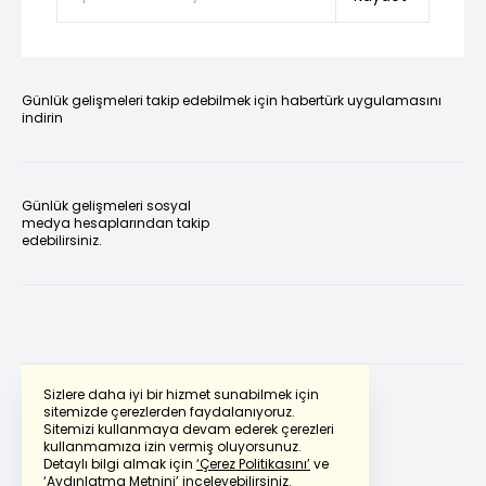
Günlük gelişmeleri takip edebilmek için habertürk uygulamasını
indirin
Günlük gelişmeleri sosyal
medya hesaplarından takip
edebilirsiniz.
Sizlere daha iyi bir hizmet sunabilmek için
sitemizde çerezlerden faydalanıyoruz.
Sitemizi kullanmaya devam ederek çerezleri
Powered by
Translate
kullanmamıza izin vermiş oluyorsunuz.
Detaylı bilgi almak için
‘Çerez Politikasını’
ve
‘Aydınlatma Metnini’
inceleyebilirsiniz.