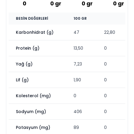
0
0
gr
0
gr
0
gr
BESIN DEĞERLERI
100 GR
Karbonhidrat (g)
47
22,80
Protein (g)
13,50
0
Yağ (g)
7,23
0
Lif (g)
1,90
0
Kolesterol (mg)
0
0
Sodyum (mg)
406
0
Potasyum (mg)
89
0