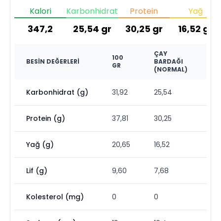
Kalori
Karbonhidrat
Protein
Yağ
347,2
25,54
gr
30,25
gr
16,52
gr
ÇAY
100
BESIN DEĞERLERI
BARDAĞI
GR
(NORMAL)
Karbonhidrat (g)
31,92
25,54
Protein (g)
37,81
30,25
Yağ (g)
20,65
16,52
Lif (g)
9,60
7,68
Kolesterol (mg)
0
0