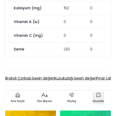
Kalsiyum (mg)
152
0
Vitamin A (iu)
0
0
Vitamin C (mg)
0
0
Demir
1,50
0
Brokoli Çorbası besin değeri
Kuzukulağı besin değeri
Pınar Labn
Ana Sayfa
Yazı Boyutu
Paylaş
Favoriler