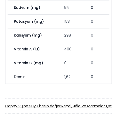
Sodyum (mg)
515
0
Potasyum (mg)
158
0
Kalsiyum (mg)
298
0
Vitamin A (iu)
400
0
Vitamin C (mg)
0
0
Demir
1,62
0
Cappy Vişne Suyu besin değeri
Reçel, Jöle Ve Marmelat Çeşitl