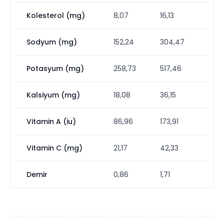
Kolesterol (mg)
8,07
16,13
Sodyum (mg)
152,24
304,47
Potasyum (mg)
258,73
517,46
Kalsiyum (mg)
18,08
36,15
Vitamin A (iu)
86,96
173,91
Vitamin C (mg)
21,17
42,33
Demir
0,86
1,71