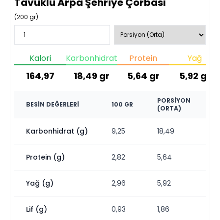
Tavuklu Arpa Şehriye Çorbası
(
200
gr)
Kalori
Karbonhidrat
Protein
Yağ
164,97
18,49
gr
5,64
gr
5,92
gr
PORSIYON
BESIN DEĞERLERI
100 GR
(ORTA)
Karbonhidrat (g)
9,25
18,49
Protein (g)
2,82
5,64
Yağ (g)
2,96
5,92
Lif (g)
0,93
1,86