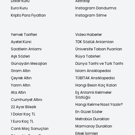
Dolar Kuru
Astroloji
Euro Kuru
Instagram Dondurma
Kripto Para Fiyatları
Instagram Silme
Yemek Tarifleri
Video Haberler
Ayetel Kürsi
TDK Sözlük Anlamları
Saatlerin Anlamı
Üniversite Taban Puanları
Aşk Sözleri
Rüya Tabirleri
Günaydın Mesajları
Dünya Tarihi ve Türk Tarihi
Gram Altın
İslam Ansiklopedisi
Çeyrek Altın
TÜBİTAK Ansiklopedisi
Yarım Altın
Hangi Besin Kaç Kalori
Ata Altın
Eş Anlamlı Kelimeler
Sözlüğü
Cumhuriyet Altını
Hangi Kelime Nasıl Yazılır?
22 Ayar Bilezik
En Güzel Sözler
1 Dolar Kaç TL
Metrobüs Durakları
1 Euro Kaç TL
Marmaray Durakları
Canlı Maç Sonuçları
Erkek İsimleri