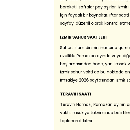
bereketli sofralar paylaşırlar. İzmi
için faydalı bir kaynaktır. İftar sa
sayfayı düzenli olarak kontrol etme
İZMİR SAHUR SAATLERİ
Sahur, İslam dininin inancına göre
özellikle Ramazan ayında veya diğer
başlamasından önce, yani imsak v
İzmi̇r sahur vakti de bu noktada e
İmsakiye 2026 sayfasından İzmi̇r sahur 
TERAVİH SAATİ
Teravih Namazı, Ramazan ayının öne
vakti, İmsakiye takviminde belirtil
toplanarak kılınır.