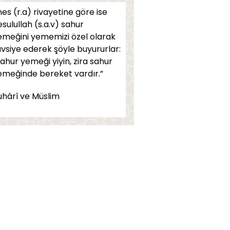
ikatla alâkalı bahisleri çok iyi
es (r.a) rivayetine göre ise
ğrenmek gerekir
sulullah (s.a.v) sahur
emeğini yememizi özel olarak
endimiz (SAS) birbirimizi
avsiye ederek şöyle buyururlar:
evmeyi emretmiştir...
Sahur yemeği yiyin, zira sahur
sanlığın kurtuluş reçetesi...
emeğinde bereket vardır.”
le ve din terbiyesi...
uhârî ve Müslim
hitler arasında...
fendimiz'e (SAS), nefsin
lelerini sorarlardı...
r insan...
üslüman emindir...
llah (CC) her şeyden
berdardır...