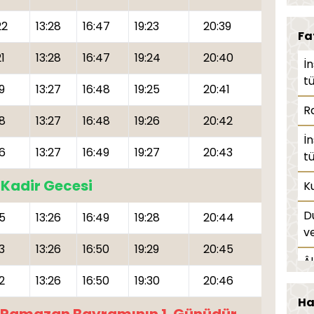
22
13:28
16:47
19:23
20:39
K
Fa
B
1
13:28
16:47
19:24
20:40
İ
o
tü
9
13:27
16:48
19:25
20:41
D
R
18
13:27
16:48
19:26
20:42
Ş
İ
16
13:27
16:49
19:27
20:43
tü
Z
Kadir Gecesi
Ku
T
D
15
13:26
16:49
19:28
20:44
R
ve
d
3
13:26
16:50
19:29
20:45
Â
İf
2
13:26
16:50
19:30
20:46
M
Ha