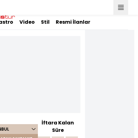
astro
Video
Stil
Resmi İlanlar
İftara Kalan
NBUL
Süre