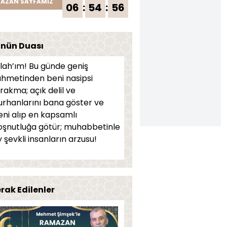
AZAN SAYFAMIZ
06
:
54
:
56
nün Duası
llah’ım! Bu günde geniş
ahmetinden beni nasipsi
rakma; açık delil ve
urhanlarını bana göster ve
eni alıp en kapsamlı
oşnutluğa götür; muhabbetinle
 şevkli insanların arzusu!
rak Edilenler