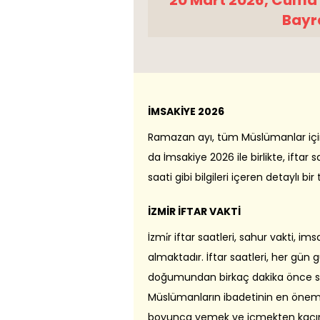
20 Mart 2026, Cuma
Bayr
İMSAKİYE 2026
Ramazan ayı, tüm Müslümanlar için ö
da İmsakiye 2026 ile birlikte, iftar 
saati gibi bilgileri içeren detaylı bi
İZMİR İFTAR VAKTİ
İzmi̇r iftar saatleri, sahur vakti, im
almaktadır. İftar saatleri, her gün
doğumundan birkaç dakika önce s
Müslümanların ibadetinin en önemli
boyunca yemek ve içmekten kaçınırla