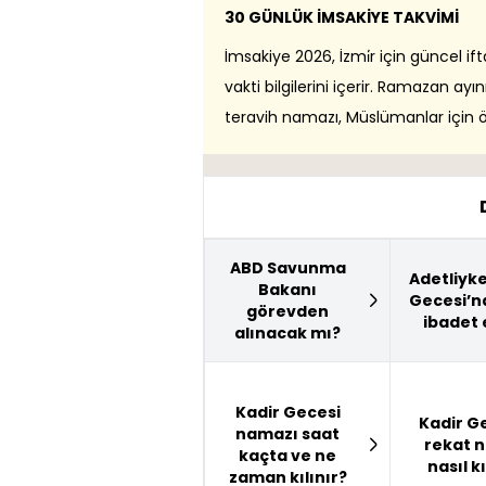
30 GÜNLÜK İMSAKİYE TAKVİMİ
İmsakiye 2026, İzmi̇r için güncel if
vakti bilgilerini içerir. Ramazan ay
teravih namazı, Müslümanlar için ön
ABD Savunma
Adetliyk
Bakanı
Gecesi’n
görevden
ibadet e
alınacak mı?
Kadir Gecesi
Kadir G
namazı saat
rekat 
kaçta ve ne
nasıl kı
zaman kılınır?