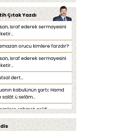
usmak orucu bozar mı?
tih Çıtak Yazdı
urun damlası/göz damlası
nsan, israf ederek sermayesini
rucu bozar mı?
ketir...
iyaliz orucu bozar mı?
amazan orucu kimlere farzdır?
evval orucu nedir?
nsan, israf ederek sermayesini
ketir...
ekat miktarı ne kadardır?
tsal dert...
eravih namazı kaç rekattır?
uanın kabulünün şartı: Hamd
amazan ayında edilecek
 salât ü selâm...
ualar nelerdir?
lemlere rahmet geldi...
tar duası nedir, nasıl edilir?
ü’minin en büyük korkusu...
dis