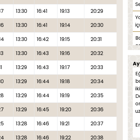
S
37
13:30
16:41
19:13
20:29
Y
i
36
13:30
16:41
19:14
20:30
B
34
13:30
16:42
19:15
20:31
o
33
13:30
16:43
19:16
20:32
Ze
Ay
1
13:29
16:43
19:17
20:33
Te
E
ba
30
13:29
16:44
19:18
20:34
Or
ik
28
13:29
16:44
19:19
20:35
D
E
o
ye
27
13:29
16:45
19:20
20:36
uz
Yo
25
13:28
16:46
19:21
20:37
E
m
24
13:28
16:46
19:22
20:38
V