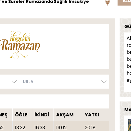
RAM
 ve Sureler
Ramazanda Sağlık
İmsakiye
Gü
A
r
bı
b
b
h
ey
Me
NEŞ
ÖĞLE
İKİNDİ
AKŞAM
YATSI
52
13:32
16:33
19:02
20:18