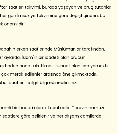
̇r iftar saatleri takvimi, burada yaşayan ve oruç tutanlar
ati her gün İmsakiye takvimine göre değiştiğinden, bu
k önemlidir.
 sabahın erken saatlerinde Müslümanlar tarafından,
 aylarda, İslam'ın bir ibadeti olan orucun
aktinden önce tüketilmesi sünnet olan son yemektir.
n çok merak edilenler arasında öne çıkmaktadır.
saatleri ile ilgili bilgi edinebilirsiniz.
mli bir ibadeti olarak kabul edilir. Teravih namazı
en saatlere göre belirlenir ve her akşam camilerde