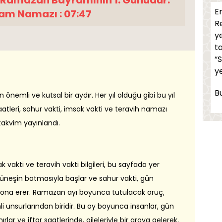
 Ramazan Bayramının 1. Günüdür.
İt
En
am Namazı : 07:47
ö
Re
y
Ef
t
s
“
İn
y
Ai
B
nemli ve kutsal bir aydır. Her yıl olduğu gibi bu yıl
saatleri, sahur vakti, imsak vakti ve teravih namazı
Şa
r takvim yayınlandı.
E
hi
sak vakti ve teravih vakti bilgileri, bu sayfada yer
Hü
 güneşin batmasıyla başlar ve sahur vakti, gün
M
ona erer. Ramazan ayı boyunca tutulacak oruç,
 unsurlarından biridir. Bu ay boyunca insanlar, gün
A
ha
r ve iftar saatlerinde, aileleriyle bir araya gelerek,