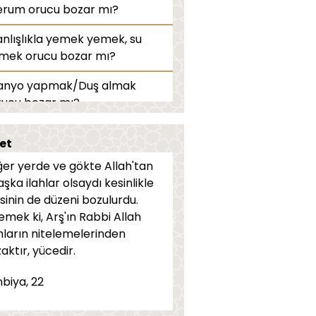
erum orucu bozar mı?
anlışlıkla yemek yemek, su
çmek orucu bozar mı?
anyo yapmak/Duş almak
rucu bozar mı?
kat ve fitre kimlere verilir?
et
ravih namazı nasıl kılınır?
ğer yerde ve gökte Allah'tan
şka ilahlar olsaydı kesinlikle
uca niyet nasıl edilir?
isinin de düzeni bozulurdu.
emek ki, Arş'ın Rabbi Allah
zan bitene kadar yemek
nların nitelemelerinden
nilebilir mi?
aktır, yücedir.
lculuk yapan kişi oruç tutabilir
nbiya, 22
i?
ergi zekat yerine geçer mi?