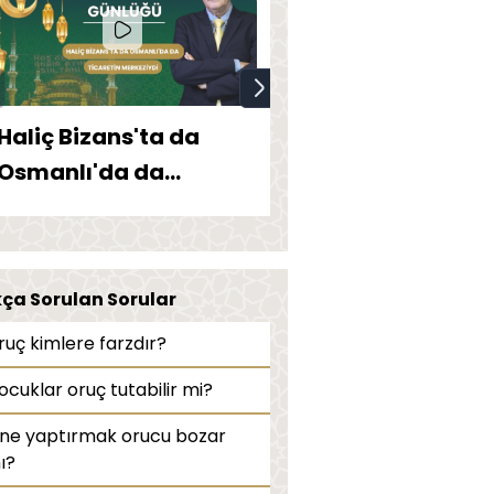
Haliç Bizans'ta da
Ustanın denizin
Osmanlı'da da
üstünde kondu
ticaretin merkeziydi
eser ve kuş evler
kça Sorulan Sorular
ruç kimlere farzdır?
ocuklar oruç tutabilir mi?
ğne yaptırmak orucu bozar
ı?