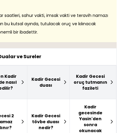
tar saatleri, sahur vakti, imsak vakti ve teravih namazı
ının bu kutsal ayında, tutulacak oruç ve kılınacak
emli bir ibadettir.
Dualar ve Sureler
en Kadir
Kadir Gecesi
Kadir Gecesi
de nasıl
oruç tutmanın
duası
dilir?
fazileti
Kadir
gecesinde
ecesi 2
Kadir Gecesi
Yasin'den
namaz
tövbe duası
sonra
lınır?
nedir?
okunacak