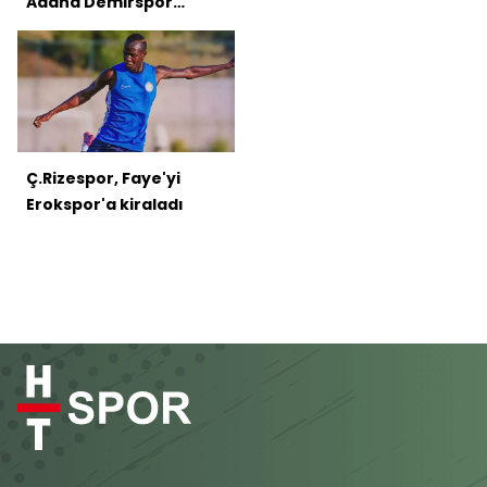
Adana Demirspor
yenişemedi
Ç.Rizespor, Faye'yi
Erokspor'a kiraladı