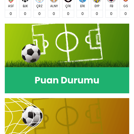
ASF
BJK
ÇRZ
ALNY
ÇFK
EFK
EYP
FB
GS
0
0
0
0
0
0
0
0
0