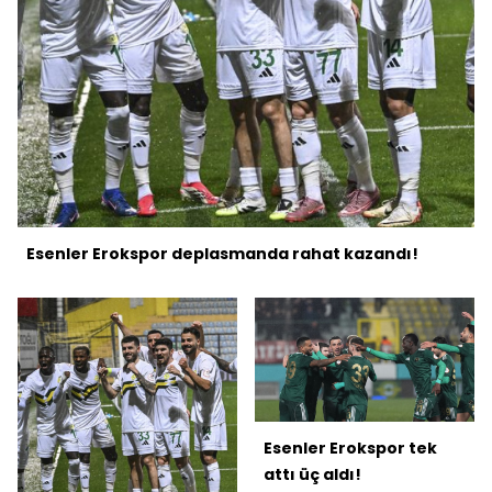
Esenler Erokspor deplasmanda rahat kazandı!
Esenler Erokspor tek
attı üç aldı!