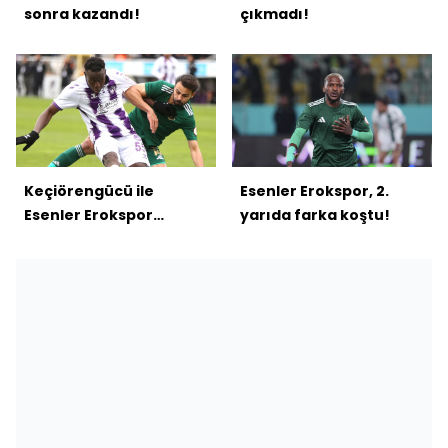
sonra kazandı!
çıkmadı!
Keçiörengücü ile
Esenler Erokspor, 2.
Esenler Erokspor
yarıda farka koştu!
yenişemedi!