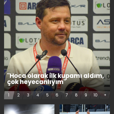
"Hoca olarak ilk kupamı aldım,
çok heyecanlıyım"
1
2
3
4
5
6
7
8
9
10
+