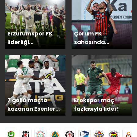
Erzurumspor FK
Çorum FK
liderliği
sahasında
bırakmadı!
Erokspor'u devirdi
7 gollü maçta
Erokspor maç
kazanan Esenler
fazlasıyla lider!
Erokspor!