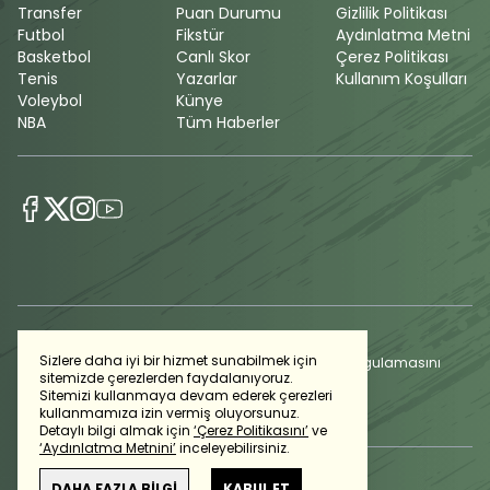
Transfer
Puan Durumu
Gizlilik Politikası
Futbol
Fikstür
Aydınlatma Metni
Basketbol
Canlı Skor
Çerez Politikası
Tenis
Yazarlar
Kullanım Koşulları
Voleybol
Künye
NBA
Tüm Haberler
Sizlere daha iyi bir hizmet sunabilmek için
Günlük gelişmeleri takip edebilmek için habertürk uygulamasını
sitemizde çerezlerden faydalanıyoruz.
indirin
Sitemizi kullanmaya devam ederek çerezleri
kullanmamıza izin vermiş oluyorsunuz.
Detaylı bilgi almak için
‘Çerez Politikasını’
ve
‘Aydınlatma Metnini’
inceleyebilirsiniz.
DAHA FAZLA BİLGİ
KABUL ET