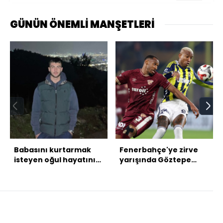
GÜNÜN ÖNEMLİ MANŞETLERİ
Babasını kurtarmak
Fenerbahçe'ye zirve
isteyen oğul hayatını
yarışında Göztepe
kaybetti
çelmesi!