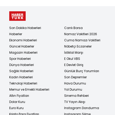
Son Dakika Haberleri
Canlı Borsa
Haberler
Namaz Vakitleri 2026
Ekonomi Haberleri
Cuma Namazı Vakitleri
Güncel Haberler
Nöbetçi Eczaneler
Magazin Haberleri
İstiklal Marşı
Spor Haberleri
E Okul VBS
Dünya Haberleri
E Devlet Giriş
Sağlık Haberleri
Günlük Burç Yorumları
Kadın Haberleri
Son Depremler
Teknoloji Haberleri
Hava Durumu
Memur ve Emekli Haberleri
Yol Durumu
Altın Fiyatları
Sinema Rehberi
Dolar Kuru
TV Yayın Akışı
Euro Kuru
Instagram Dondurma
Kripto Para Fiyatları
Instagram Silme