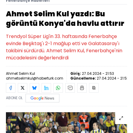
Fenerbahçe Haberleri
Ahmet Selim Kul yazdı: Bu
görüntü Konya'da havlu attırır
Trendyol Süper Lig'in 33. haftasında Fenerbahçe
evinde Beşiktaş'ı 2-1 mağlup etti ve Galatasaray'ı
takibini sürdürdü. Ahmet Selim Kul, Fenerbahçe'nin
mücadelesini değerlendirdi
Ahmet Selim Kul
Giriş:
27.04.2024 - 21:53
ahmetselimkul@haberturk.com
Güncelleme:
27.04.2024 - 21:53
ABONE OL