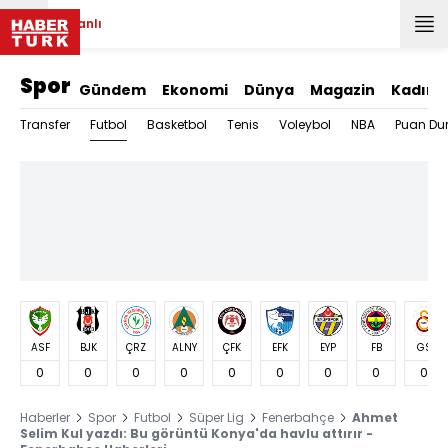
Canlı
Spor
Gündem
Ekonomi
Dünya
Magazin
Kadın
Futbol
Transfer
Basketbol
Tenis
Voleybol
NBA
Puan Du
ASF
BJK
ÇRZ
ALNY
ÇFK
EFK
EYP
FB
GS
0
0
0
0
0
0
0
0
0
Haberler
Spor
Futbol
Süper Lig
Fenerbahçe
Ahmet
Selim Kul yazdı: Bu görüntü Konya'da havlu attırır -