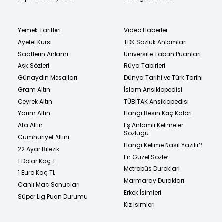
Yemek Tarifleri
Video Haberler
Ayetel Kürsi
TDK Sözlük Anlamları
Saatlerin Anlamı
Üniversite Taban Puanları
Aşk Sözleri
Rüya Tabirleri
Günaydın Mesajları
Dünya Tarihi ve Türk Tarihi
Gram Altın
İslam Ansiklopedisi
Çeyrek Altın
TÜBİTAK Ansiklopedisi
Yarım Altın
Hangi Besin Kaç Kalori
Ata Altın
Eş Anlamlı Kelimeler
Sözlüğü
Cumhuriyet Altını
Hangi Kelime Nasıl Yazılır?
22 Ayar Bilezik
En Güzel Sözler
1 Dolar Kaç TL
Metrobüs Durakları
1 Euro Kaç TL
Marmaray Durakları
Canlı Maç Sonuçları
Erkek İsimleri
Süper Lig Puan Durumu
Kız İsimleri