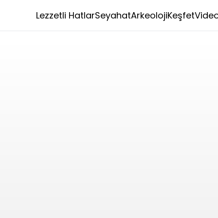
Lezzetli Hatlar
Seyahat
Arkeoloji
Keşfet
Vide