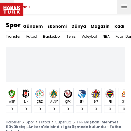
Canlı
Spor
Gündem
Ekonomi
Dünya
Magazin
Kadın
Futbol
Transfer
Basketbol
Tenis
Voleybol
NBA
Puan Du
ASF
BJK
ÇRZ
ALNY
ÇFK
EFK
EYP
FB
GS
0
0
0
0
0
0
0
0
0
Haberler
Spor
Futbol
Süper Lig
TFF Başkanı Mehmet
Büyükekşi, Ankara'da bir dizi görüşmede bulundu - Futbol