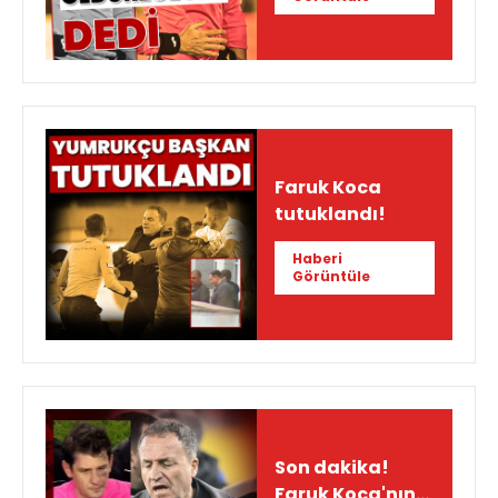
Faruk Koca
tutuklandı!
Haberi
Görüntüle
Son dakika!
Faruk Koca'nın