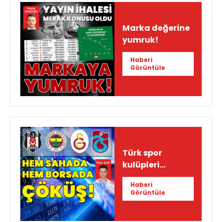
Marka değerine
yumruk!
Haberi
Görüntüle
Türk spor
kulüpleri
borsada eriyor!
Haberi
Görüntüle