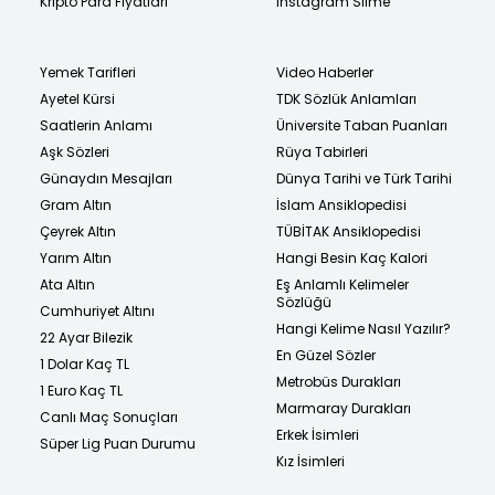
Kripto Para Fiyatları
Instagram Silme
Yemek Tarifleri
Video Haberler
Ayetel Kürsi
TDK Sözlük Anlamları
Saatlerin Anlamı
Üniversite Taban Puanları
Aşk Sözleri
Rüya Tabirleri
Günaydın Mesajları
Dünya Tarihi ve Türk Tarihi
Gram Altın
İslam Ansiklopedisi
Çeyrek Altın
TÜBİTAK Ansiklopedisi
Yarım Altın
Hangi Besin Kaç Kalori
Ata Altın
Eş Anlamlı Kelimeler
Sözlüğü
Cumhuriyet Altını
Hangi Kelime Nasıl Yazılır?
22 Ayar Bilezik
En Güzel Sözler
1 Dolar Kaç TL
Metrobüs Durakları
1 Euro Kaç TL
Marmaray Durakları
Canlı Maç Sonuçları
Erkek İsimleri
Süper Lig Puan Durumu
Kız İsimleri