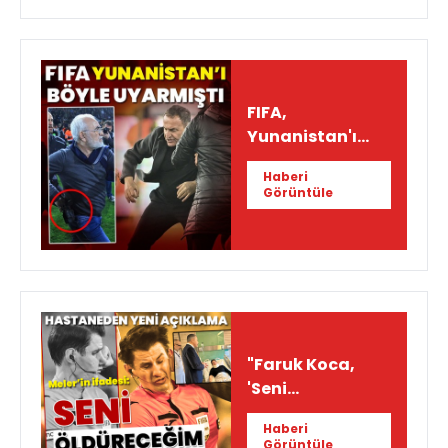
FIFA,
Yunanistan'ı
böyle uyarmıştı!
Haberi
Görüntüle
"Faruk Koca,
'Seni
öldüreceğim'
Haberi
dedi"
Görüntüle