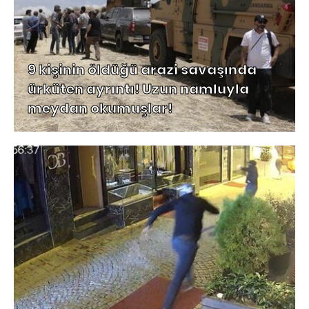
9 kişinin öldüğü arazi savaşında
ürküten ayrıntı! Uzun namluyla
meydan okumuşlar!