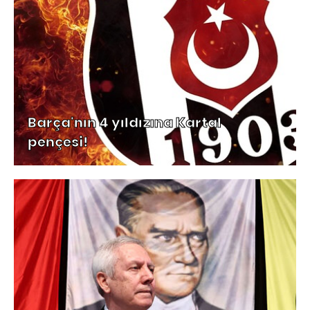
Barça'nın 4 yıldızına Kartal
pençesi!