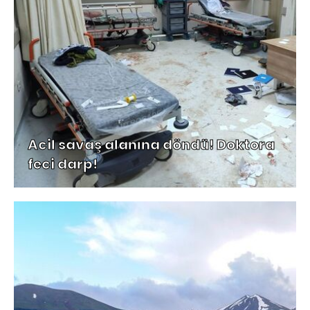
Acil savaş alanına döndü! Doktora
feci darp!