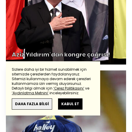
Aziz Yıldırım'dan kongre çağrısı!
Sizlere daha iyi bir hizmet sunabilmek için
sitemizde çerezlerden faydalanıyoruz.
Sitemizi kullanmaya devam ederek çerezleri
kullanmamıza izin vermiş oluyorsunuz.
Detaylı bilgi almak için
‘Çerez Politikasını’
ve
‘Aydınlatma Metnini’
inceleyebilirsiniz.
DAHA FAZLA BİLGİ
KABUL ET