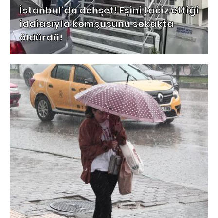
İstanbul'da dehşet! Eşini taciz ettiği
iddiasıyla komşusunu sokakta
öldürdü!