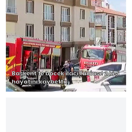
Başkent'te böcek ilacı faciası! 2 kişi
hayatını kaybetti