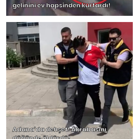
gelinini ev hapsinden kurtardı!
Adana'da dehşet! Akrabasını
düğünde öldürdü!