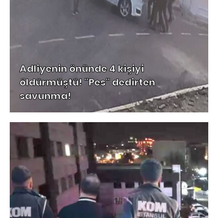
Adliyenin önünde 4 kişiyi
öldürmüştü! "Pes" dedirten
savunma!