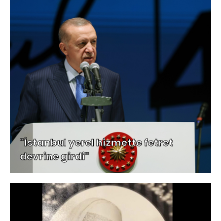
"İstanbul yerel hizmette fetret
devrine girdi"