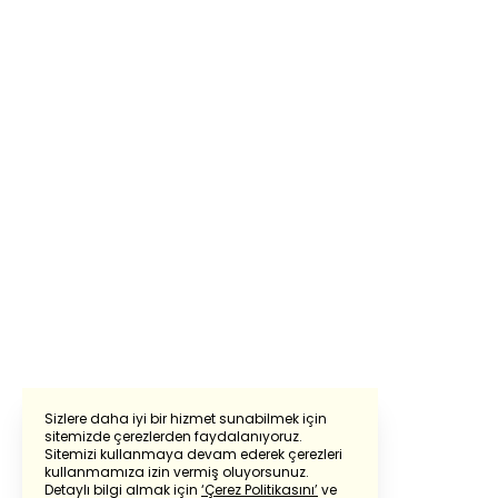
Sizlere daha iyi bir hizmet sunabilmek için
sitemizde çerezlerden faydalanıyoruz.
Sitemizi kullanmaya devam ederek çerezleri
Powered by
Translate
kullanmamıza izin vermiş oluyorsunuz.
Detaylı bilgi almak için
‘Çerez Politikasını’
ve