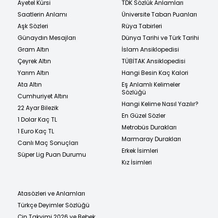
Ayetel Kürsi
TDK Sözlük Anlamları
Saatlerin Anlamı
Üniversite Taban Puanları
Aşk Sözleri
Rüya Tabirleri
Günaydın Mesajları
Dünya Tarihi ve Türk Tarihi
Gram Altın
İslam Ansiklopedisi
Çeyrek Altın
TÜBİTAK Ansiklopedisi
Yarım Altın
Hangi Besin Kaç Kalori
Ata Altın
Eş Anlamlı Kelimeler
Sözlüğü
Cumhuriyet Altını
Hangi Kelime Nasıl Yazılır?
22 Ayar Bilezik
En Güzel Sözler
1 Dolar Kaç TL
Metrobüs Durakları
1 Euro Kaç TL
Marmaray Durakları
Canlı Maç Sonuçları
Erkek İsimleri
Süper Lig Puan Durumu
Kız İsimleri
Atasözleri ve Anlamları
Türkçe Deyimler Sözlüğü
Çin Takvimi 2026 ve Bebek