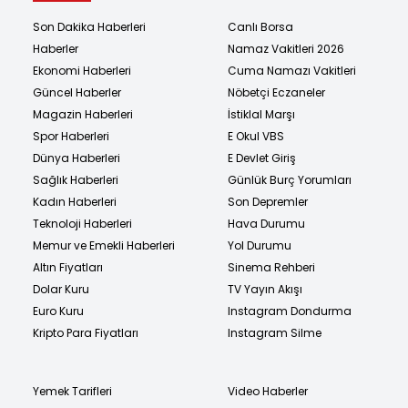
Son Dakika Haberleri
Canlı Borsa
Haberler
Namaz Vakitleri 2026
Ekonomi Haberleri
Cuma Namazı Vakitleri
Güncel Haberler
Nöbetçi Eczaneler
Magazin Haberleri
İstiklal Marşı
Spor Haberleri
E Okul VBS
Dünya Haberleri
E Devlet Giriş
Sağlık Haberleri
Günlük Burç Yorumları
Kadın Haberleri
Son Depremler
Teknoloji Haberleri
Hava Durumu
Memur ve Emekli Haberleri
Yol Durumu
Altın Fiyatları
Sinema Rehberi
Dolar Kuru
TV Yayın Akışı
Euro Kuru
Instagram Dondurma
Kripto Para Fiyatları
Instagram Silme
Yemek Tarifleri
Video Haberler