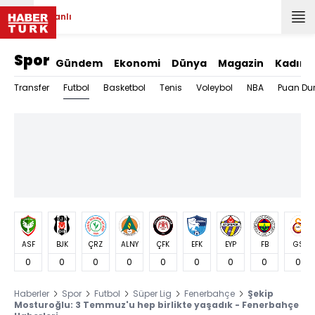
Canlı
Spor
Gündem
Ekonomi
Dünya
Magazin
Kadın
Futbol
Transfer
Basketbol
Tenis
Voleybol
NBA
Puan Du
ASF
BJK
ÇRZ
ALNY
ÇFK
EFK
EYP
FB
GS
0
0
0
0
0
0
0
0
0
Haberler
Spor
Futbol
Süper Lig
Fenerbahçe
Şekip
Mosturoğlu: 3 Temmuz'u hep birlikte yaşadık - Fenerbahçe